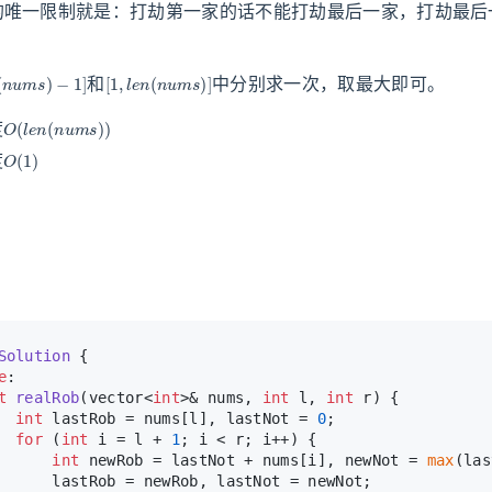
的唯一限制就是：打劫第一家的话不能打劫最后一家，打劫最后
(
n
u
m
s
)
−
1
]
[
1
,
l
e
n
(
n
u
m
s
)
]
和
中分别求一次，取最大即可。
O
(
l
e
n
(
n
u
m
s
)
)
度
O
(
1
)
度
Solution
 {
e
:
t
realRob
(vector<
int
>& nums, 
int
 l, 
int
 r)
{
int
 lastRob = nums[l], lastNot = 
0
;
for
 (
int
 i = l + 
1
; i < r; i++) {
int
 newRob = lastNot + nums[i], newNot = 
max
(las
      lastRob = newRob, lastNot = newNot;