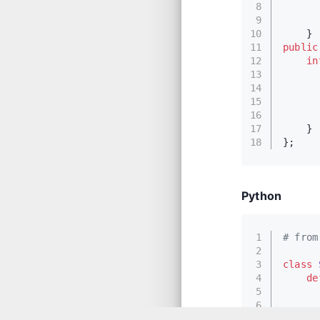
8
      
9
10
    }
11
public
12
in
13
14
15
      
16
17
    }
18
};
Python
1
# from
2
3
class
4
de
5
      
6
7
      