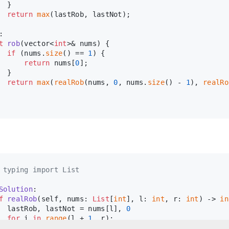
  }
return
max
(lastRob, lastNot);
:
t
rob
(vector<
int
>& nums)
{
if
 (nums.
size
() == 
1
) {
return
 nums[
0
];
  }
return
max
(
realRob
(nums, 
0
, nums.
size
() - 
1
), 
realRo
 typing import List
Solution
:
f
realRob
(
self, nums: 
List
[
int
], l: 
int
, r: 
int
) -> 
in
  lastRob, lastNot = nums[l], 
0
for
 i 
in
range
(l + 
1
, r):
      lastRob, lastNot = lastNot + nums[i], 
max
(lastNo