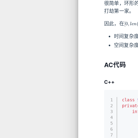
很简单，环形
打劫第一家。
[
0
,
l
e
n
因此，在
时间复杂
空间复杂
AC代码
C++
1
class
2
privat
3
in
4
5
6
7
      