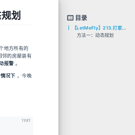
态规划
目录
【LetMeFly】213.打家劫舍 II：动动态规划
方法一：动态规划
AC代码
个地方所有的
C++
相邻的房屋装有
Python
动报警
。
的情况下
，今晚
TEXT