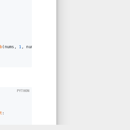
b
(nums, 
1
, nums.
size
()));
PYTHON
t
:
t, lastRob)