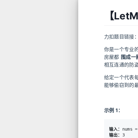
【Let
力扣题目链接
你是一个专业
房屋都
围成一
相互连通的防
给定一个代表
能够偷窃到的
示例 1：
输入：
输出：