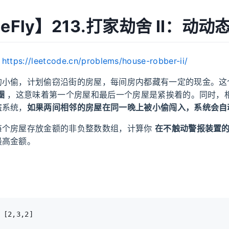
MeFly】213.打家劫舍 II：动动
：
https://leetcode.cn/problems/house-robber-ii/
的小偷，计划偷窃沿街的房屋，每间房内都藏有一定的现金。这
圈
，这意味着第一个房屋和最后一个房屋是紧挨着的。同时，
盗系统，
如果两间相邻的房屋在同一晚上被小偷闯入，系统会自
每个房屋存放金额的非负整数数组，计算你
在不触动警报装置
最高金额。