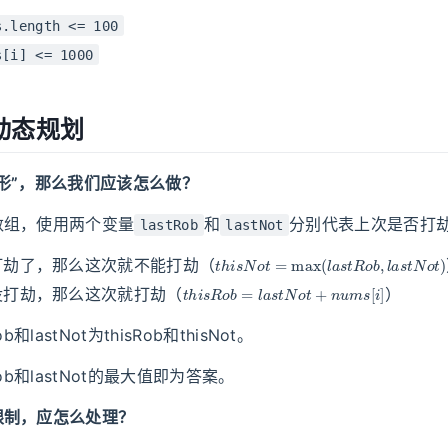
s.length <= 100
s[i] <= 1000
动态规划
形”，那么我们应该怎么做？
数组，使用两个变量
和
分别代表上次是否打
lastRob
lastNot
t
h
i
s
N
o
t
=
max
(
l
a
s
t
R
o
b
,
l
a
s
t
N
o
t
)
打劫了，那么这次就不能打劫（
t
h
i
s
R
o
b
=
l
a
s
t
N
o
t
+
n
u
m
s
[
i
]
没打劫，那么这次就打劫（
）
b和lastNot为thisRob和thisNot。
Rob和lastNot的最大值即为答案。
限制，应怎么处理？