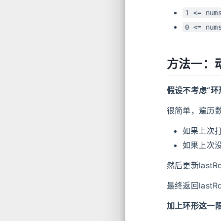
1 <= num
0 <= num
方法一：
假设不考虑“环
很简单，遍历
如果上次
如果上次
然后更新lastRo
最终返回last
加上环形这一