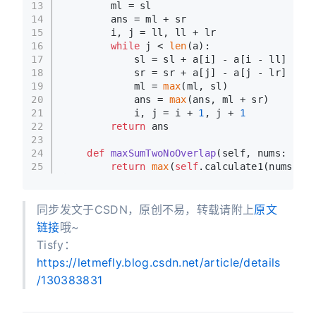
13
        ml = sl
14
        ans = ml + sr
15
        i, j = ll, ll + lr
16
while
 j < 
len
(a):
17
            sl = sl + a[i] - a[i - ll]
18
            sr = sr + a[j] - a[j - lr]
19
            ml = 
max
(ml, sl)
20
            ans = 
max
(ans, ml + sr)
21
            i, j = i + 
1
, j + 
1
22
return
 ans        
23
24
def
maxSumTwoNoOverlap
(
self, nums: 
List
25
return
max
(
self
.calculate1(nums, fi
同步发文于CSDN，原创不易，转载请附上
原文
链接
哦~
Tisfy：
https://letmefly.blog.csdn.net/article/details
/130383831