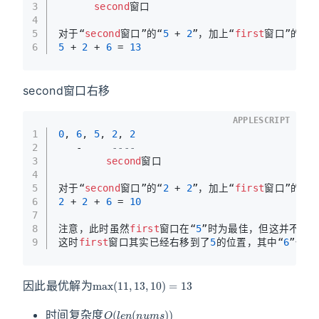
3
second
窗口
4
5
对于“
second
窗口”的“
5
 + 
2
”，加上“
first
窗口”的“
6
6
5
 + 
2
 + 
6
 = 
13
second窗口右移
APPLESCRIPT
1
0
, 
6
, 
5
, 
2
, 
2
2
   -     
----
3
second
窗口
4
5
对于“
second
窗口”的“
2
 + 
2
”，加上“
first
窗口”的“
6
6
2
 + 
2
 + 
6
 = 
10
7
8
注意，此时虽然
first
窗口在“
5
”时为最佳，但这并不妨
9
这时
first
窗口其实已经右移到了
5
的位置，其中“
6
”仅
max
(
11
,
13
,
10
)
=
13
因此最优解为
O
(
l
e
n
(
n
u
m
s
)
)
时间复杂度