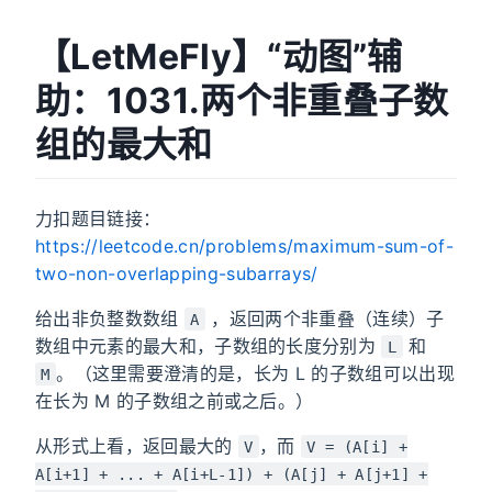
【LetMeFly】“动图”辅
助：1031.两个非重叠子数
组的最大和
力扣题目链接：
https://leetcode.cn/problems/maximum-sum-of-
two-non-overlapping-subarrays/
给出非负整数数组
，返回两个非重叠（连续）子
A
数组中元素的最大和，子数组的长度分别为
和
L
。（这里需要澄清的是，长为 L 的子数组可以出现
M
在长为 M 的子数组之前或之后。）
从形式上看，返回最大的
，而
V
V = (A[i] +
A[i+1] + ... + A[i+L-1]) + (A[j] + A[j+1] +