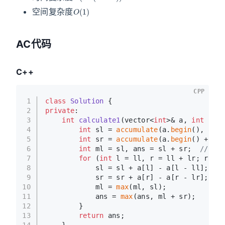
O
(
1
)
空间复杂度
AC代码
C++
CPP
1
class
Solution
 {
2
private
:
3
int
calculate1
(vector<
int
>& a, 
int
 ll, 
4
int
 sl = 
accumulate
(a.
begin
(), a.
be
5
int
 sr = 
accumulate
(a.
begin
() + ll,
6
int
 ml = sl, ans = sl + sr;  
// max
7
for
 (
int
 l = ll, r = ll + lr; r < a
8
            sl = sl + a[l] - a[l - ll];
9
            sr = sr + a[r] - a[r - lr];
10
            ml = 
max
(ml, sl);
11
            ans = 
max
(ans, ml + sr);
12
        }
13
return
 ans;
14