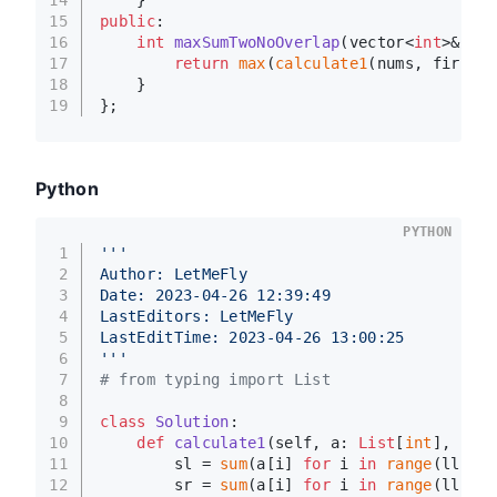
    }
15
public
:
16
int
maxSumTwoNoOverlap
(vector<
int
>& num
17
return
max
(
calculate1
(nums, firstLe
18
    }
19
};
Python
PYTHON
1
'''
2
Author: LetMeFly
3
Date: 2023-04-26 12:39:49
4
LastEditors: LetMeFly
5
LastEditTime: 2023-04-26 13:00:25
6
'''
7
# from typing import List
8
9
class
Solution
:
10
def
calculate1
(
self, a: 
List
[
int
], ll: 
11
        sl = 
sum
(a[i] 
for
 i 
in
range
(ll))
12
        sr = 
sum
(a[i] 
for
 i 
in
range
(ll, ll