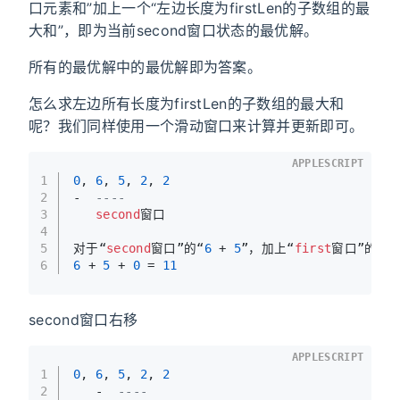
口元素和”加上一个“左边长度为firstLen的子数组的最
大和”，即为当前second窗口状态的最优解。
所有的最优解中的最优解即为答案。
怎么求左边所有长度为firstLen的子数组的最大和
呢？我们同样使用一个滑动窗口来计算并更新即可。
APPLESCRIPT
1
0
, 
6
, 
5
, 
2
, 
2
2
-  
----
3
second
窗口
4
5
对于“
second
窗口”的“
6
 + 
5
”，加上“
first
窗口”的“
0
6
6
 + 
5
 + 
0
 = 
11
second窗口右移
APPLESCRIPT
1
0
, 
6
, 
5
, 
2
, 
2
2
   -  
----