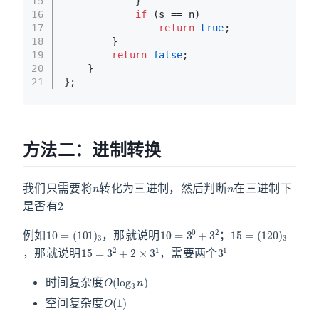
15
            }
16
if
 (s == n)
17
return
true
;
18
        }
19
return
false
;
20
    }
21
};
方法二：进制转换
n
n
我们只需要将
转化为三进制，然后判断
在三进制下
2
是否有
10
=
(
101
)
3
10
=
3
0
+
3
2
15
(
120
=
)
3
例如
，那就说明
；
15
=
3
2
+
2
×
3
1
3
1
，那就说明
，需要两个
O
(
log
3
n
)
时间复杂度
O
(
1
)
空间复杂度