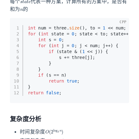
每个
代表一种方案，计算所有的方案中，是否有
n
和为
的
CPP
1
int
 num = three.
size
(), to = 
1
 << num;
2
for
 (
int
 state = 
0
; state < to; state++) {
3
int
 s = 
0
;
4
for
 (
int
 j = 
0
; j < num; j++) {
5
if
 (state & (
1
 << j)) {
6
            s += three[j];
7
        }
8
    }
9
if
 (s == n)
10
return
true
;
11
}
12
return
false
;
复杂度分析
O
(
2
log
3
n
)
时间复杂度
O
(
log
3
n
)