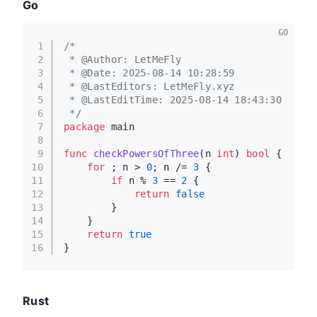
Go
GO
1
/*
2
 * @Author: LetMeFly
3
 * @Date: 2025-08-14 10:28:59
4
 * @LastEditors: LetMeFly.xyz
5
 * @LastEditTime: 2025-08-14 18:43:30
6
 */
7
package
 main
8
9
func
checkPowersOfThree
(n 
int
)
bool
 {
10
for
 ; n > 
0
; n /= 
3
 {
11
if
 n % 
3
 == 
2
 {
12
return
false
13
        }
14
    }
15
return
true
16
}
Rust