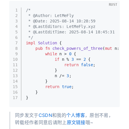
RUST
1
/*
2
 * @Author: LetMeFly
3
 * @Date: 2025-08-14 10:28:59
4
 * @LastEditors: LetMeFly.xyz
5
 * @LastEditTime: 2025-08-14 18:45:31
6
 */
7
impl
Solution
 {
8
pub
fn
check_powers_of_three
(
mut
 n: 
i32
9
while
 n > 
0
 {
10
if
 n % 
3
 == 
2
 {
11
return
false
;
12
            }
13
            n /= 
3
;
14
        }
15
return
true
;
16
    }
17
}
同步发文于
CSDN
和我的
个人博客
，原创不易，
转载经作者同意后请附上
原文链接
哦~