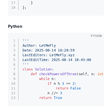
17
    }
18
};
Python
PYTHON
1
'''
2
Author: LetMeFly
3
Date: 2025-08-14 10:28:59
4
LastEditors: LetMeFly.xyz
5
LastEditTime: 2025-08-14 18:43:00
6
'''
7
class
Solution
:
8
def
checkPowersOfThree
(
self, n: 
int
) ->
9
while
 n:
10
if
 n % 
3
 == 
2
:
11
return
False
12
            n //= 
3
13
return
True