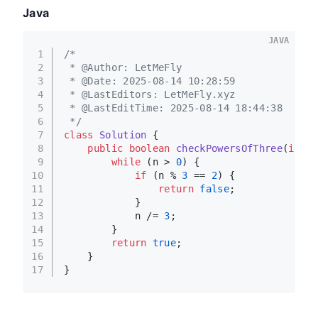
Java
JAVA
1
/*
2
 * @Author: LetMeFly
3
 * @Date: 2025-08-14 10:28:59
4
 * @LastEditors: LetMeFly.xyz
5
 * @LastEditTime: 2025-08-14 18:44:38
6
 */
7
class
Solution
 {
8
public
boolean
checkPowersOfThree
(
int
 n
9
while
 (n > 
0
) {
10
if
 (n % 
3
 == 
2
) {
11
return
false
;
12
            }
13
            n /= 
3
;
14
        }
15
return
true
;
16
    }
17
}