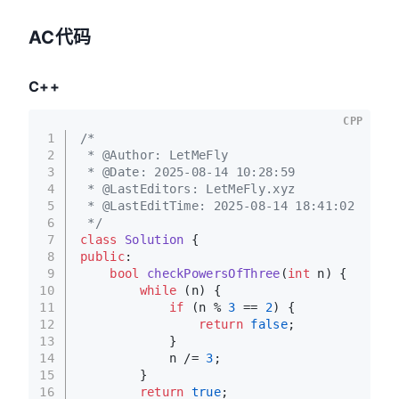
AC代码
C++
CPP
1
/*
2
 * @Author: LetMeFly
3
 * @Date: 2025-08-14 10:28:59
4
 * @LastEditors: LetMeFly.xyz
5
 * @LastEditTime: 2025-08-14 18:41:02
6
 */
7
class
Solution
 {
8
public
:
9
bool
checkPowersOfThree
(
int
 n)
{
10
while
 (n) {
11
if
 (n % 
3
 == 
2
) {
12
return
false
;
13
            }
14
            n /= 
3
;
15
        }
16
return
true
;