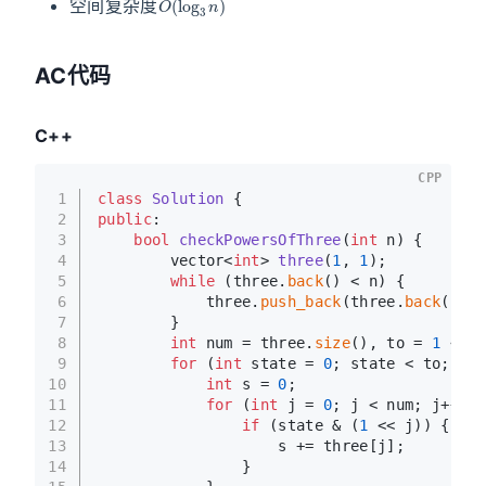
空间复杂度
AC代码
C++
CPP
1
class
Solution
 {
2
public
:
3
bool
checkPowersOfThree
(
int
 n)
{
4
vector<
int
> 
three
(
1
, 
1
)
;
5
while
 (three.
back
() < n) {
6
            three.
push_back
(three.
back
() * 
7
        }
8
int
 num = three.
size
(), to = 
1
 << n
9
for
 (
int
 state = 
0
; state < to; sta
10
int
 s = 
0
;
11
for
 (
int
 j = 
0
; j < num; j++) {
12
if
 (state & (
1
 << j)) {
13
                    s += three[j];
14
                }