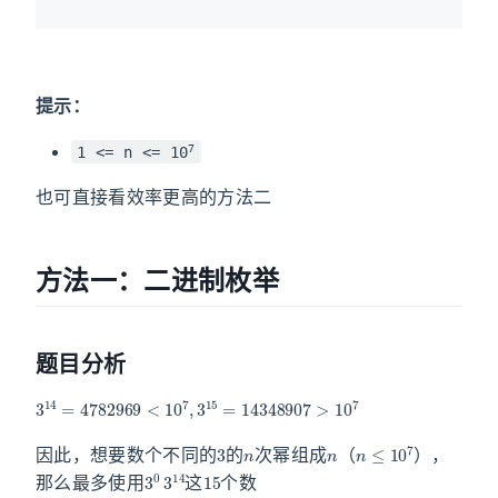
提示：
7
1 <= n <= 10
也可直接看效率更高的方法二
方法一：二进制枚举
题目分析
3
14
=
4782969
<
10
7
,
3
15
=
14348907
>
10
7
3
n
n
n
≤
10
7
因此，想要数个不同的
的
次幂组成
（
），
3
0
3
14
15
那么最多使用
这
个数