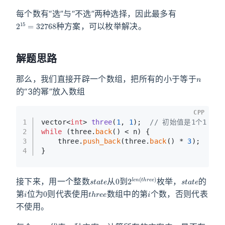
每个数有“选”与“不选”两种选择，因此最多有
2
15
=
32768
种方案，可以枚举解决。
解题思路
n
那么，我们直接开辟一个数组，把所有的小于等于
的“3的幂”放入数组
CPP
1
vector<
int
> 
three
(
1
, 
1
)
;  
// 初始值是1个1
2
while
 (three.
back
() < n) {
3
    three.
push_back
(three.
back
() * 
3
);
4
}
s
t
a
t
e
0
2
l
e
n
(
t
h
r
e
e
)
s
t
a
t
e
接下来，用一个整数
从
到
枚举，
的
i
0
t
h
r
e
e
i
第
位为
则代表使用
数组中的第
个数，否则代表
不使用。
s
t
a
t
e