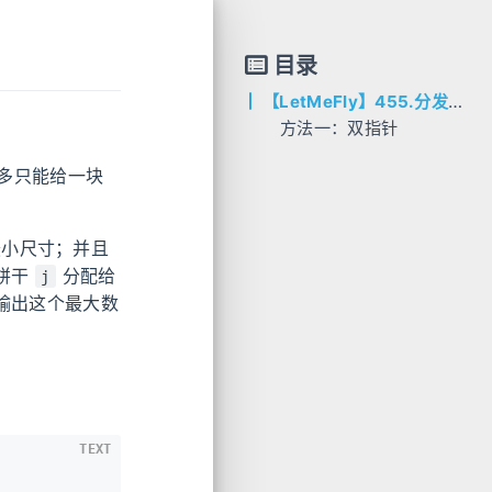
目录
【LetMeFly】455.分发饼干
方法一：双指针
AC代码
多只能给一块
C++
最小尺寸；并且
饼干
分配给
j
输出这个最大数
TEXT