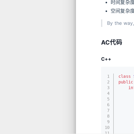
时间复杂
空间复杂
By the w
AC代码
C++
1
class
2
public
3
in
4
5
6
7
8
9
10
      
11