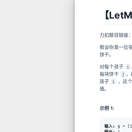
【Let
力扣题目链接
假设你是一位
饼干。
对每个孩子
i
每块饼干
，
j
孩子
，这个
i
值。
示例 1:
输入:
输出: