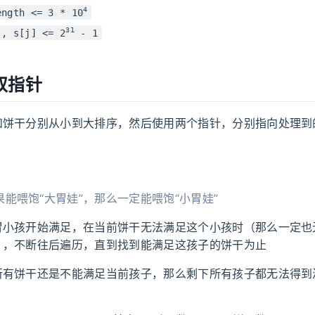
4
ength <= 3 * 10
31
], s[j] <= 2
- 1
双指针
饼干分别从小到大排序，然后使用两个指针，分别指向处理到的
能喂饱“大胃娃”，那么一定能喂饱“小胃娃”
胃小孩开始满足，在当前饼干无法满足这个小孩时（那么一定也
），不断往后遍历，直到找到能满足这孩子的饼干为止
所有饼干还是不能满足当前孩子，那么剩下所有孩子都无法得到
O
(
n
log
n
+
m
log
m
)
n
m