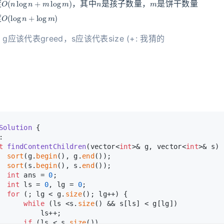
度
，其中
是孩子数量，
是饼干数量
O
(
log
n
+
log
m
)
度
ay, g应该代表greed，s应该代表size (+: 我猜的
Solution
 {
:
t
findContentChildren
(vector<
int
>& g, vector<
int
>& s)
sort
(g.
begin
(), g.
end
());
sort
(s.
begin
(), s.
end
());
int
 ans = 
0
;
int
 ls = 
0
, lg = 
0
;
for
 (; lg < g.
size
(); lg++) {
while
 (ls <s.
size
() && s[ls] < g[lg])
          ls++;
if
 (ls < s.
size
())