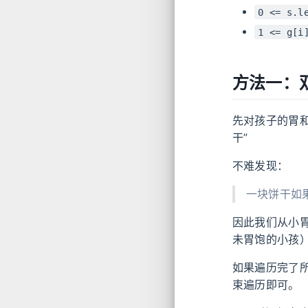
0 <= s.l
1 <= g[i
方法一：
先对孩子的胃和
干”
不难发现：
一块饼干如果
因此我们从小
未胃饱的小孩
如果遍历完了
束遍历即可。