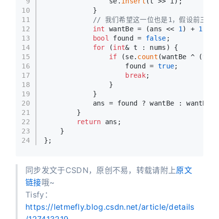
9
                se.
insert
(t >> i);
10
            }
11
// 我们希望这一位也是1，假设前三位是101
12
int
 wantBe = (ans << 
1
) + 
1
;
13
bool
 found = 
false
;
14
for
 (
int
& t : nums) {
15
if
 (se.
count
(wantBe ^ (t >>
16
                    found = 
true
;
17
break
;
18
                }
19
            }
20
            ans = found ? wantBe : wantBe -
21
        }
22
return
 ans;
23
    }
24
};
同步发文于CSDN，原创不易，转载请附上
原文
链接
哦~
Tisfy：
https://letmefly.blog.csdn.net/article/details
/127413219