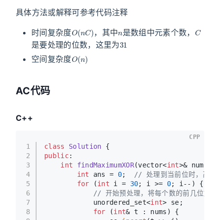
具体方法或解释可参考代码注释
O
(
n
C
)
n
C
时间复杂度
，其中
是数组中元素个数，
31
是要处理的位数，这里为
O
(
n
)
空间复杂度
AC代码
C++
CPP
1
class
Solution
 {
2
public
:
3
int
findMaximumXOR
(vector<
int
>& nums)
{
4
int
 ans = 
0
;  
// 处理到当前位时，高位
5
for
 (
int
 i = 
30
; i >= 
0
; i--) {  
/
6
// 开始预处理，将每个数的前几位放入
7
            unordered_set<
int
> se;
8
for
 (
int
& t : nums) {