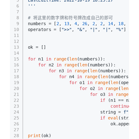
6
'''
7
8
# 将这里的数字牌和符号牌改成自己的即可
9
numbers = [
2
, 
13
, 
4
, 
26
, 
2
, 
2
, 
14
, 
18
, 
2
]
10
operators = [
">>"
, 
"&"
, 
"|"
, 
"|"
, 
"%"
]
11
12
13
ok = []
14
15
for
 n1 
in
range
(
len
(numbers)):
16
for
 n2 
in
range
(
len
(numbers)):
17
for
 n3 
in
range
(
len
(numbers)):
18
for
 n4 
in
range
(
len
(numbers)):
19
for
 o1 
in
range
(
len
(operato
20
for
 o2 
in
range
(
len
(ope
21
for
 o3 
in
range
(
len
22
if
 (n1 == n2 
or
23
continue
24
                            string = 
f"(((
{
25
if
eval
(string)
26
                                ok.append(s
27
28
print
(ok)