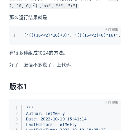
和
2, 16, 0]
["<<", "*", "+"]
那么运行结果就是
PYTHON
1
[
'(((16<<2)*16)+0)'
, 
'(((16<<2)+0)*16)'
, 
'(
有很多种组成1024的方法。
好了，废话不多说了，上代码：
版本1
PYTHON
1
'''
2
Author: LetMeFly
3
Date: 2022-10-19 15:41:14
4
LastEditors: LetMeFly
5
LastEditTime: 2022-10-19 18:25:27