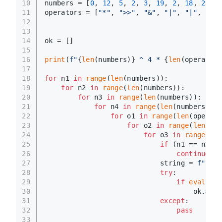
10
numbers = [
0
, 
12
, 
5
, 
2
, 
3
, 
19
, 
2
, 
18
, 
2
, 
13
11
operators = [
"*"
, 
">>"
, 
"&"
, 
"|"
, 
"|"
, 
"%"
]
12
13
14
ok = []
15
16
print
(
f"
{
len
(numbers)}
 ^ 4 * 
{
len
(operators
17
18
for
 n1 
in
range
(
len
(numbers)):
19
for
 n2 
in
range
(
len
(numbers)):
20
for
 n3 
in
range
(
len
(numbers)):
21
for
 n4 
in
range
(
len
(numbers)):
22
for
 o1 
in
range
(
len
(operato
23
for
 o2 
in
range
(
len
(ope
24
for
 o3 
in
range
(
len
25
if
 (n1 == n2 
or
26
continue
27
                            string = 
f"(((
{
28
try
:
29
if
eval
(str
30
                                    ok.appe
31
except
:
32
pass
33