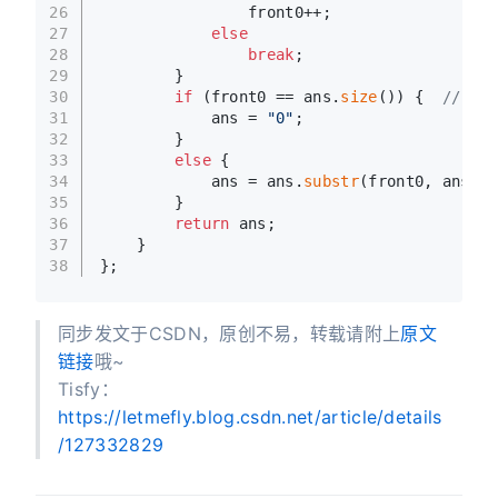
26
                front0++;
27
else
28
break
;
29
        }
30
if
 (front0 == ans.
size
()) {  
// 全0
31
            ans = 
"0"
;
32
        }
33
else
 {
34
            ans = ans.
substr
(front0, ans.
si
35
        }
36
return
 ans;
37
    }
38
};
同步发文于CSDN，原创不易，转载请附上
原文
链接
哦~
Tisfy：
https://letmefly.blog.csdn.net/article/details
/127332829