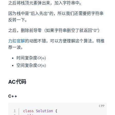
之后将栈顶元素弹出来，加入字符串中。
因为栈中是“后入先出”的，所以我们还需要把字符串
反转一下。
之后，删除前导零（如果字符串删空了就返回“0”）
力扣官解
的动图不错，可以方便理解这个算法，特推
荐一波。
O
(
n
)
时间复杂度
O
(
n
)
空间复杂度
AC代码
C++
CPP
1
class
Solution
 {