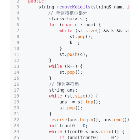
2
public
:
3
string 
removeKdigits
(string& num, 
int
 k
4
// 单调栈核心部分
5
        stack<
char
> st;
6
for
 (
char
 c : num) {
7
while
 (st.
size
() && k && st.
top
8
                st.
pop
();
9
                k--;
10
            }
11
            st.
push
(c);
12
        }
13
while
 (k--) {
14
            st.
pop
();
15
        }
16
// 转为字符串
17
        string ans;
18
while
 (st.
size
()) {
19
            ans += st.
top
();
20
            st.
pop
();
21
        }
22
reverse
(ans.
begin
(), ans.
end
());
23
int
 front0 = 
0
;
24
while
 (front0 < ans.
size
()) {
25
if
 (ans[front0] == 
'0'
)