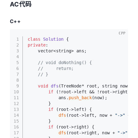
AC代码
C++
CPP
1
class
Solution
 {
2
private
:
3
    vector<string> ans;
4
5
// void doNothing() {
6
//     return;
7
// }
8
9
void
dfs
(TreeNode* root, string now)
{
10
if
 (!root->left && !root->right) {
11
            ans.
push_back
(now);
12
        }
13
if
 (root->left) {
14
dfs
(root->left, now + 
"->"
 + 
to
15
        }
16
if
 (root->right) {
17
dfs
(root->right, now + 
"->"
 + 
t