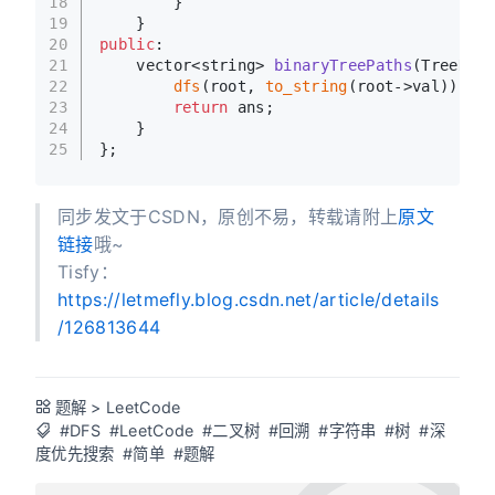
18
        }
19
    }
20
public
:
21
vector<string> 
binaryTreePaths
(TreeNode
22
dfs
(root, 
to_string
(root->val));
23
return
 ans;
24
    }
25
};
同步发文于CSDN，原创不易，转载请附上
原文
链接
哦~
Tisfy：
https://letmefly.blog.csdn.net/article/details
/126813644
题解
>
LeetCode
#DFS
#LeetCode
#二叉树
#回溯
#字符串
#树
#深
度优先搜索
#简单
#题解