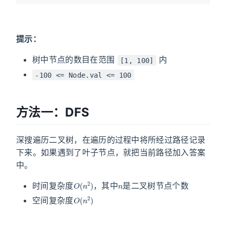
提示：
树中节点的数目在范围
内
[1, 100]
-100 <= Node.val <= 100
方法一：DFS
深搜遍历二叉树，在遍历的过程中将所经过路径记录
下来。如果遇到了叶子节点，就把当前路径加入答案
中。
O
(
n
2
)
n
时间复杂度
，其中
是二叉树节点个数
O
(
n
2
)
空间复杂度