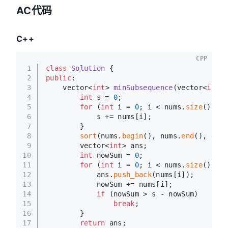
AC代码
C++
CPP
1
class
Solution
 {
2
public
:
3
vector<
int
> 
minSubsequence
(vector<
int
>&
4
int
 s = 
0
;
5
for
 (
int
 i = 
0
; i < nums.
size
(); i+
6
            s += nums[i];
7
        }
8
sort
(nums.
begin
(), nums.
end
(), 
grea
9
        vector<
int
> ans;
10
int
 nowSum = 
0
;
11
for
 (
int
 i = 
0
; i < nums.
size
(); i+
12
            ans.
push_back
(nums[i]);
13
            nowSum += nums[i];
14
if
 (nowSum > s - nowSum)
15
break
;
16
        }
17
return
 ans;