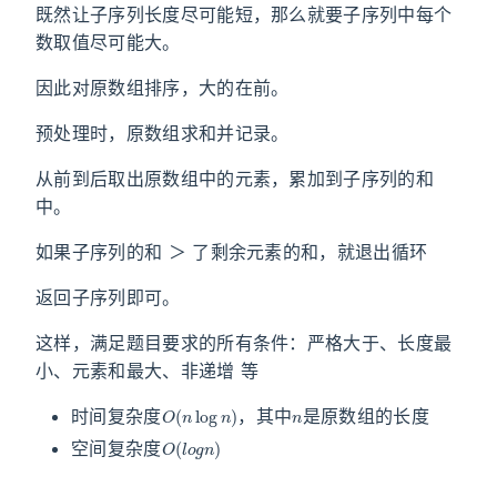
既然让子序列长度尽可能短，那么就要子序列中每个
数取值尽可能大。
因此对原数组排序，大的在前。
预处理时，原数组求和并记录。
从前到后取出原数组中的元素，累加到子序列的和
中。
如果子序列的和 ＞ 了剩余元素的和，就退出循环
返回子序列即可。
这样，满足题目要求的所有条件：严格大于、长度最
小、元素和最大、非递增 等
O
(
n
log
n
)
n
时间复杂度
，其中
是原数组的长度
O
(
l
o
g
n
)
空间复杂度