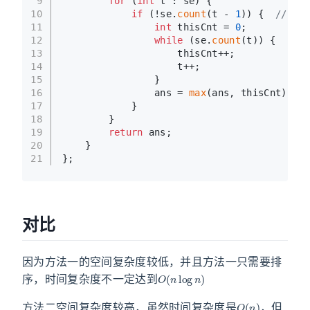
9
for
 (
int
 t : se) {
10
if
 (!se.
count
(t - 
1
)) {  
// 
11
int
 thisCnt = 
0
;
12
while
 (se.
count
(t)) {
13
                    thisCnt++;
14
                    t++;
15
                }
16
                ans = 
max
(ans, thisCnt);
17
            }
18
        }
19
return
 ans;
20
    }
21
};
对比
因为方法一的空间复杂度较低，并且方法一只需要排
O
(
n
log
n
)
序，时间复杂度不一定达到
O
(
n
)
方法二空间复杂度较高，虽然时间复杂度是
，但