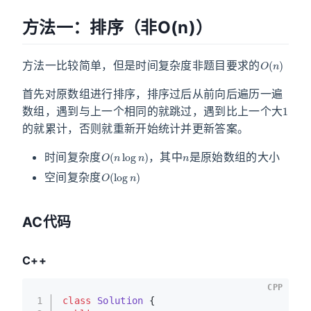
方法一：排序（非O(n)）
O
(
n
)
方法一比较简单，但是时间复杂度非题目要求的
首先对原数组进行排序，排序过后从前向后遍历一遍
1
数组，遇到与上一个相同的就跳过，遇到比上一个大
的就累计，否则就重新开始统计并更新答案。
O
(
n
log
n
)
n
时间复杂度
，其中
是原始数组的大小
O
(
log
n
)
空间复杂度
AC代码
C++
CPP
1
class
Solution
 {