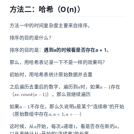
方法二：哈希（O(n)）
方法一中的时间复杂度主要来自排序。
排序的目的是什么？
排序的目的是：
遇到a的时候看是否存在a + 1
。
那么，用哈希表记录一下不是一样的效果吗？
初始时，用哈希表统计原始数据并去重
a
a
−
1
之后遍历去重后的数字，遍历到
时，如果
存在
s
e
.
c
o
u
n
t
(
a
−
1
)
（
），那么就继续遍历
a
−
1
a
如果
不存在，那么久说明
是某个“连续串”的开始
a
,
a
+
1
,
a
+
⋯
（原始数组中存在
）
a
a
1
a
这时候，从
开始，每次
递增
，看是否存在新的
，
a
以此来统计从
开始的“连续串”的长度