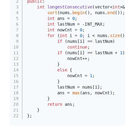
2
public
:
3
int
longestConsecutive
(vector<
int
>& num
4
sort
(nums.
begin
(), nums.
end
());
5
int
 ans = 
0
;
6
int
 lastNum = -INT_MAX;
7
int
 nowCnt = 
0
;
8
for
 (
int
 i = 
0
; i < nums.
size
(); i+
9
if
 (nums[i] == lastNum)
10
continue
;
11
if
 (nums[i] == lastNum + 
1
) {
12
                nowCnt++;
13
            }
14
else
 {
15
                nowCnt = 
1
;
16
            }
17
            lastNum = nums[i];
18
            ans = 
max
(ans, nowCnt);
19
        }
20
return
 ans;
21
    }
22
};