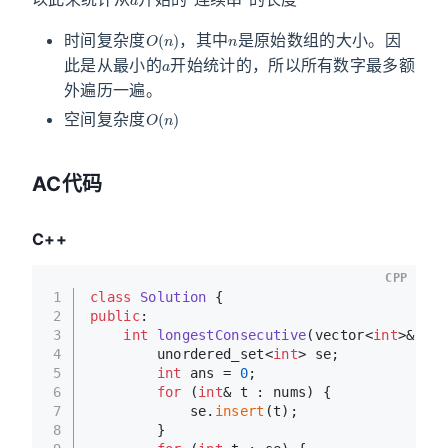
O
(
n
)
n
时间复杂度
，其中
是原始数组的大小。因
a
此是从最小的
开始统计的，所以所有数字最多额
外遍历一遍。
O
(
n
)
空间复杂度
AC代码
C++
CPP
1
class
Solution
 {
2
public
:
3
int
longestConsecutive
(vector<
int
>& num
4
        unordered_set<
int
> se;
5
int
 ans = 
0
;
6
for
 (
int
& t : nums) {
7
            se.
insert
(t);
8
        }