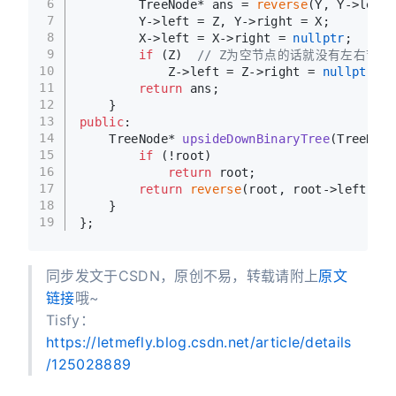
6
        TreeNode* ans = 
reverse
(Y, Y->left,
7
        Y->left = Z, Y->right = X;
8
        X->left = X->right = 
nullptr
;
9
if
 (Z)  
// Z为空节点的话就没有左右节点
10
            Z->left = Z->right = 
nullptr
;
11
return
 ans;
12
    }
13
public
:
14
TreeNode* 
upsideDownBinaryTree
(TreeNode
15
if
 (!root)
16
return
 root;
17
return
reverse
(root, root->left, ro
18
    }
19
};
同步发文于CSDN，原创不易，转载请附上
原文
链接
哦~
Tisfy：
https://letmefly.blog.csdn.net/article/details
/125028889