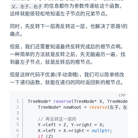
的信息都作为参数传递给这个函数，
父、左子、右子
这样就能很轻松地知道左子节点的兄弟节点。
同时，先反转下一层再反转这一层，也解决了思路1的
痛点。
但是，我们还需要知道最终反转完成后的根节点啊。
一种简单的方法就是反转之前，先无脑遍历一遍，找
到最左子节点，就是反转后的根节点。
但是这样代码不优美(手动滑稽)，我们可以简单修改
一下递归函数，就能在递归的同时返回新的根节点。
CPP
1
TreeNode* 
reverse
(TreeNode* X, TreeNode* Y,
2
    TreeNode* newRoot = 
reverse
(左子，左子->l
3
4
// 再反转这一层的
5
    Y->left = Z, Y->right = X;
6
    X->left = X->right = 
nullptr
;
7
if
 (Z)