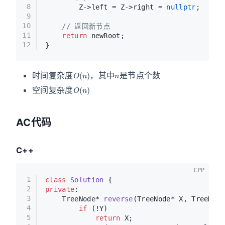
8
        Z->left = Z->right = 
nullptr
;
9
10
// 返回新节点
11
return
 newRoot;
12
}
O
(
n
)
n
时间复杂度
，其中
是节点个数
O
(
n
)
空间复杂度
AC代码
C++
CPP
1
class
Solution
 {
2
private
:
3
TreeNode* 
reverse
(TreeNode* X, TreeNode
4
if
 (!Y)
5
return
 X;