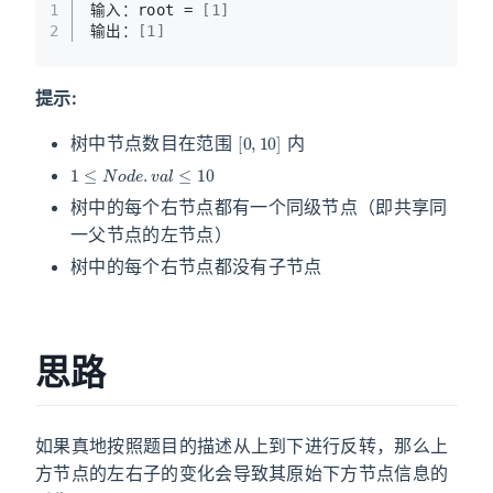
1
输入：root = 
[1]
2
输出：
[1]
提示:
[
0
,
10
]
树中节点数目在范围
内
1
≤
N
o
d
e
.
v
a
l
≤
10
树中的每个右节点都有一个同级节点（即共享同
一父节点的左节点）
树中的每个右节点都没有子节点
思路
如果真地按照题目的描述从上到下进行反转，那么上
方节点的左右子的变化会导致其原始下方节点信息的