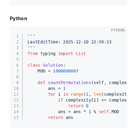
Python
PYTHON
1
'''
2
LastEditTime: 2025-12-10 22:59:13
3
'''
4
from
 typing 
import
List
5
6
class
Solution
:
7
    MOD = 
1000000007
8
9
def
countPermutations
(
self, complexity:
10
        ans = 
1
11
for
 i 
in
range
(
1
, 
len
(complexity)):
12
if
 complexity[i] <= complexity[
13
return
0
14
            ans = ans * i % 
self
.MOD
15
return
 ans