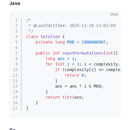
Java
JAVA
1
/*
2
 * @LastEditTime: 2025-12-10 23:03:09
3
 */
4
class
Solution
 {
5
private
long
MOD
=
1000000007
;
6
7
public
int
countPermutations
(
int
[] comp
8
long
ans
=
1
;
9
for
 (
int
i
=
1
; i < complexity.leng
10
if
 (complexity[i] <= complexity
11
return
0
;
12
            }
13
            ans = ans * i % MOD;
14
        }
15
return
 (
int
)ans;
16
    }
17
}
Go