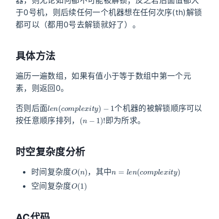
于0号机，则后续任何一个机器想在任何次序(th)解锁
都可以（都用0号去解锁就好了）。
具体方法
遍历一遍数组，如果有值小于等于数组中第一个元
素，则返回0。
l
−
e
1
n
(
c
o
m
p
l
e
x
i
t
y
)
否则后面
个机器的被解锁顺序可以
(
n
−
1
)
!
按任意顺序排列，
即为所求。
时空复杂度分析
O
(
n
)
n
=
l
e
n
(
c
o
m
p
l
e
x
i
t
y
)
时间复杂度
，其中
O
(
1
)
空间复杂度
AC代码