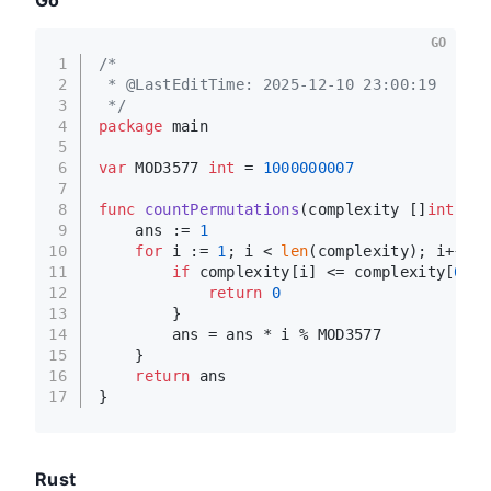
GO
1
/*
2
 * @LastEditTime: 2025-12-10 23:00:19
3
 */
4
package
 main
5
6
var
 MOD3577 
int
 = 
1000000007
7
8
func
countPermutations
(complexity []
int
)
in
9
    ans := 
1
10
for
 i := 
1
; i < 
len
(complexity); i++ {
11
if
 complexity[i] <= complexity[
0
] {
12
return
0
13
        }
14
        ans = ans * i % MOD3577
15
    }
16
return
 ans
17
}
Rust