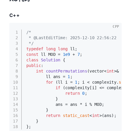
C++
CPP
1
/*
2
 * @LastEditTime: 2025-12-10 22:56:22
3
 */
4
typedef
long
long
 ll;
5
const
 ll MOD = 
1e9
 + 
7
;
6
class
Solution
 {
7
public
:
8
int
countPermutations
(vector<
int
>& comp
9
        ll ans = 
1
;
10
for
 (ll i = 
1
; i < complexity.
size
(
11
if
 (complexity[i] <= complexity
12
return
0
;
13
            }
14
            ans = ans * i % MOD;
15
        }
16
return
static_cast
<
int
>(ans);
17
    }
18
};