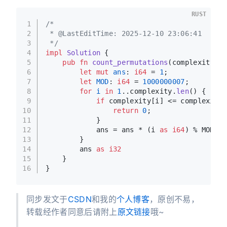
RUST
1
/*
2
 * @LastEditTime: 2025-12-10 23:06:41
3
 */
4
impl
Solution
 {
5
pub
fn
count_permutations
(complexity: 
V
6
let
mut 
ans
: 
i64
 = 
1
;
7
let
MOD
: 
i64
 = 
1000000007
;
8
for
i
in
1
..complexity.
len
() {
9
if
 complexity[i] <= complexity[
10
return
0
;
11
            }
12
            ans = ans * (i 
as
i64
) % MOD;
13
        }
14
        ans 
as
i32
15
    }
16
}
同步发文于
CSDN
和我的
个人博客
，原创不易，
转载经作者同意后请附上
原文链接
哦~