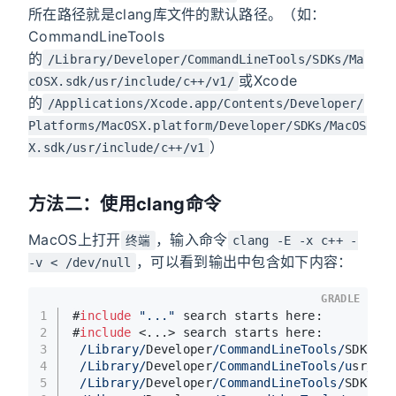
所在路径就是clang库文件的默认路径。（如：
CommandLineTools
的
/Library/Developer/CommandLineTools/SDKs/Ma
或Xcode
cOSX.sdk/usr/include/c++/v1/
的
/Applications/Xcode.app/Contents/Developer/
Platforms/MacOSX.platform/Developer/SDKs/MacOS
）
X.sdk/usr/include/c++/v1
方法二：使用clang命令
MacOS上打开
，输入命令
终端
clang -E -x c++ -
，可以看到输出中包含如下内容：
-v < /dev/null
GRADLE
1
#
include
"..."
 search starts here:
2
#
include
 <...> search starts here:
3
/Library/
Developer
/CommandLineTools/
SDKs
/M
4
/Library/
Developer
/CommandLineTools/u
sr
/li
5
/Library/
Developer
/CommandLineTools/
SDKs
/M