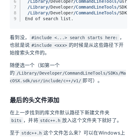
6
/Library/
Developer
/CommandLineTools/u
sr/
in
7
/Library/
Developer
/CommandLineTools/
SDKs
/M
8
/Library/
Developer
/CommandLineTools/
SDKs
/M
9
End of search list.
看到没，
，
#include <...> search starts here:
也就是说
的时候是从这些路径下开
#include <xxx>
始搜索头文件的。
随便选一个（如第一个
的
/Library/Developer/CommandLineTools/SDKs/Ma
即可）。
cOSX.sdk/usr/include/c++/v1/
最后的头文件添加
在上一步找到的库文件默认路径下新建文件夹
，并将
放入这个文件夹下就好了。
bits
stdc++.h
至于
这个文件怎么来？可以在Windows上
stdc++.h