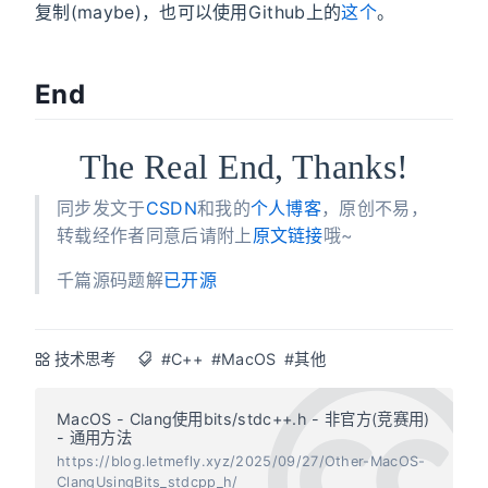
复制(maybe)，也可以使用Github上的
这个
。
End
The Real End, Thanks!
同步发文于
CSDN
和我的
个人博客
，原创不易，
转载经作者同意后请附上
原文链接
哦~
千篇源码题解
已开源
技术思考
#C++
#MacOS
#其他
MacOS - Clang使用bits/stdc++.h - 非官方(竞赛用)
- 通用方法
https://blog.letmefly.xyz/2025/09/27/Other-MacOS-
ClangUsingBits_stdcpp_h/