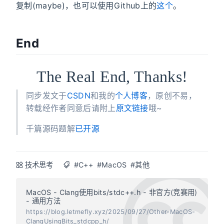
复制(maybe)，也可以使用Github上的
这个
。
End
The Real End, Thanks!
同步发文于
CSDN
和我的
个人博客
，原创不易，
转载经作者同意后请附上
原文链接
哦~
千篇源码题解
已开源
技术思考
#C++
#MacOS
#其他
MacOS - Clang使用bits/stdc++.h - 非官方(竞赛用)
- 通用方法
https://blog.letmefly.xyz/2025/09/27/Other-MacOS-
ClangUsingBits_stdcpp_h/