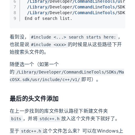
6
/Library/
Developer
/CommandLineTools/u
sr/
in
7
/Library/
Developer
/CommandLineTools/
SDKs
/M
8
/Library/
Developer
/CommandLineTools/
SDKs
/M
9
End of search list.
看到没，
，
#include <...> search starts here:
也就是说
的时候是从这些路径下开
#include <xxx>
始搜索头文件的。
随便选一个（如第一个
的
/Library/Developer/CommandLineTools/SDKs/Ma
即可）。
cOSX.sdk/usr/include/c++/v1/
最后的头文件添加
在上一步找到的库文件默认路径下新建文件夹
，并将
放入这个文件夹下就好了。
bits
stdc++.h
至于
这个文件怎么来？可以在Windows上
stdc++.h