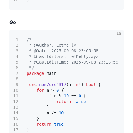
Go
GO
1
/*
2
 * @Author: LetMeFly
3
 * @Date: 2025-09-08 23:05:58
4
 * @LastEditors: LetMeFly.xyz
5
 * @LastEditTime: 2025-09-08 23:16:59
6
 */
7
package
 main
8
9
func
nonZero1317
(n 
int
)
bool
 {
10
for
 n > 
0
 {
11
if
 n % 
10
 == 
0
 {
12
return
false
13
        }
14
        n /= 
10
15
    }
16
return
true
17
}