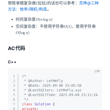
想简单题复杂做(玩玩)的话也可以参考：
灵神@三种
方法：枚举/随机/构造
。
O
(
n
log
n
)
时间复杂度
O
(
1
)
空间复杂度：不使用字符串
，使用字符串
O
(
log
n
)
AC代码
C++
CPP
1
/*
2
 * @Author: LetMeFly
3
 * @Date: 2025-09-08 23:05:58
4
 * @LastEditors: LetMeFly.xyz
5
 * @LastEditTime: 2025-09-08 23:11:26
6
 */
7
class
Solution
 {
8
private
: