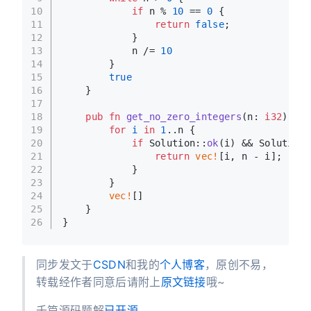
10
if
 n % 
10
 == 
0
 {
11
return
false
;
12
            }
13
            n /= 
10
14
        }
15
true
16
    }
17
18
pub
fn
get_no_zero_integers
(n: 
i32
) 
->
19
for
i
in
1
..n {
20
if
 Solution::
ok
(i) && Solution:
21
return
vec!
[i, n - i];
22
            }
23
        }
24
vec!
[]
25
    }
26
}
同步发文于
CSDN
和我的
个人博客
，原创不易，
转载经作者同意后请附上
原文链接
哦~
千篇源码题解
已开源