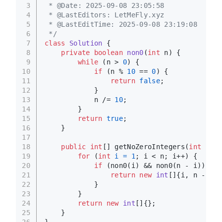
3
 * @Date: 2025-09-08 23:05:58
4
 * @LastEditors: LetMeFly.xyz
5
 * @LastEditTime: 2025-09-08 23:19:08
6
 */
7
class
Solution
 {
8
private
boolean
non0
(
int
 n)
 {
9
while
 (n > 
0
) {
10
if
 (n % 
10
 == 
0
) {
11
return
false
;
12
            }
13
            n /= 
10
;
14
        }
15
return
true
;
16
    }
17
18
public
int
[] getNoZeroIntegers(
int
 n) {
19
for
 (
int
i
=
1
; i < n; i++) {
20
if
 (non0(i) && non0(n - i)) {
21
return
new
int
[]{i, n - i};
22
            }
23
        }
24
return
new
int
[]{};
25
    }
26
}