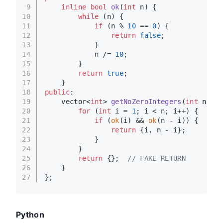
9
inline
bool
ok
(
int
 n)
{
10
while
 (n) {
11
if
 (n % 
10
 == 
0
) {
12
return
false
;
13
            }
14
            n /= 
10
;
15
        }
16
return
true
;
17
    }
18
public
:
19
vector<
int
> 
getNoZeroIntegers
(
int
 n)
{
20
for
 (
int
 i = 
1
; i < n; i++) {
21
if
 (
ok
(i) && 
ok
(n - i)) {
22
return
 {i, n - i};
23
            }
24
        }
25
return
 {};  
// FAKE RETURN
26
    }
27
};
Python