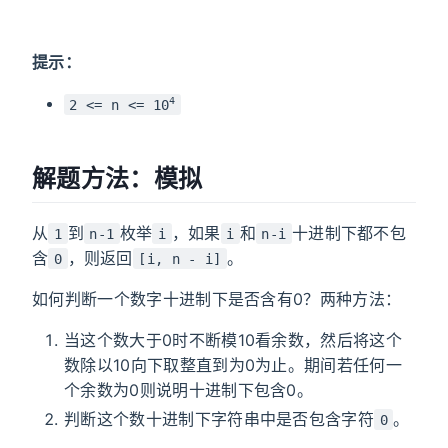
提示：
4
2 <= n <= 10
解题方法：模拟
从
到
枚举
，如果
和
十进制下都不包
1
n-1
i
i
n-i
含
，则返回
。
0
[i, n - i]
如何判断一个数字十进制下是否含有0？两种方法：
当这个数大于0时不断模10看余数，然后将这个
数除以10向下取整直到为0为止。期间若任何一
个余数为0则说明十进制下包含0。
判断这个数十进制下字符串中是否包含字符
。
0