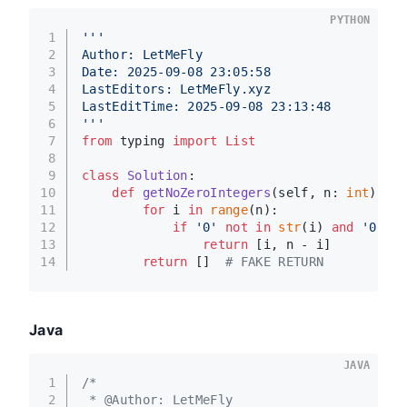
PYTHON
1
'''
2
Author: LetMeFly
3
Date: 2025-09-08 23:05:58
4
LastEditors: LetMeFly.xyz
5
LastEditTime: 2025-09-08 23:13:48
6
'''
7
from
 typing 
import
List
8
9
class
Solution
:
10
def
getNoZeroIntegers
(
self, n: 
int
) -> 
11
for
 i 
in
range
(n):
12
if
'0'
not
in
str
(i) 
and
'0'
no
13
return
 [i, n - i]
14
return
 []  
# FAKE RETURN
Java
JAVA
1
/*
2
 * @Author: LetMeFly