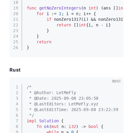
18
19
func
getNoZeroIntegers
(n 
int
)
 (ans []
int
) {
20
for
 i := 
1
; i < n; i++ {
21
if
 nonZero1317(i) && nonZero1317(n 
22
return
 []
int
{i, n - i}
23
        }
24
    }
25
return
26
}
Rust
RUST
1
/*
2
 * @Author: LetMeFly
3
 * @Date: 2025-09-08 23:05:58
4
 * @LastEditors: LetMeFly.xyz
5
 * @LastEditTime: 2025-09-08 23:22:39
6
 */
7
impl
Solution
 {
8
fn
ok
(
mut
 n: 
i32
) 
->
bool
 {
9
while
 n > 
0
 {