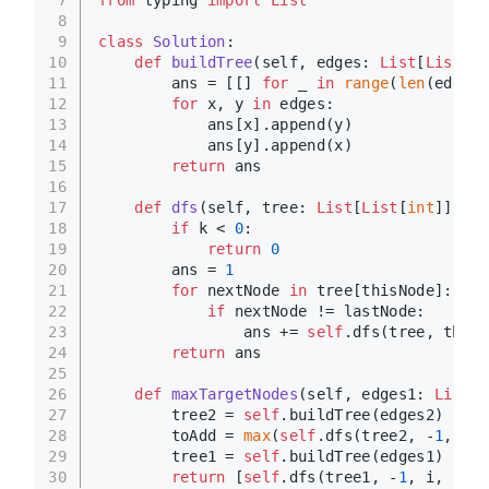
8
9
class
Solution
:
10
def
buildTree
(
self, edges: 
List
[
List
[
in
11
        ans = [[] 
for
 _ 
in
range
(
len
(edges)
12
for
 x, y 
in
 edges:
13
            ans[x].append(y)
14
            ans[y].append(x)
15
return
 ans
16
17
def
dfs
(
self, tree: 
List
[
List
[
int
]], la
18
if
 k < 
0
:
19
return
0
20
        ans = 
1
21
for
 nextNode 
in
 tree[thisNode]:
22
if
 nextNode != lastNode:
23
                ans += 
self
.dfs(tree, thisN
24
return
 ans
25
26
def
maxTargetNodes
(
self, edges1: 
List
[
L
27
        tree2 = 
self
.buildTree(edges2)
28
        toAdd = 
max
(
self
.dfs(tree2, -
1
, i, 
29
        tree1 = 
self
.buildTree(edges1)
30
return
 [
self
.dfs(tree1, -
1
, i, k) +