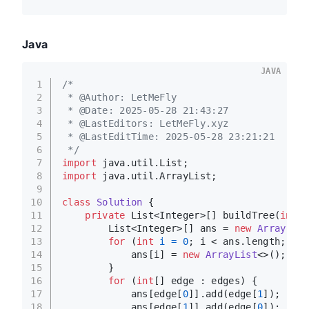
Java
JAVA
1
/*
2
 * @Author: LetMeFly
3
 * @Date: 2025-05-28 21:43:27
4
 * @LastEditors: LetMeFly.xyz
5
 * @LastEditTime: 2025-05-28 23:21:21
6
 */
7
import
 java.util.List;
8
import
 java.util.ArrayList;
9
10
class
Solution
 {
11
private
 List<Integer>[] buildTree(
int
[]
12
        List<Integer>[] ans = 
new
ArrayList
13
for
 (
int
i
=
0
; i < ans.length; i++
14
            ans[i] = 
new
ArrayList
<>();
15
        }
16
for
 (
int
[] edge : edges) {
17
            ans[edge[
0
]].add(edge[
1
]);
18
            ans[edge[
1
]].add(edge[
0
]);