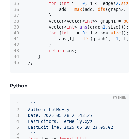
35
for
 (
int
 i = 
0
; i <= edges
2.
size
();
36
            add = 
max
(add, 
dfs
(graph2, 
-1
, 
37
        }
38
        vector<vector<
int
>> graph1 = 
buildT
39
vector<
int
> 
ans
(graph
1.
size())
;
40
for
 (
int
 i = 
0
; i < ans.
size
(); i++
41
            ans[i] = 
dfs
(graph1, 
-1
, i, k) 
42
        }
43
return
 ans;
44
    }
45
};
Python
PYTHON
1
'''
2
Author: LetMeFly
3
Date: 2025-05-28 21:43:27
4
LastEditors: LetMeFly.xyz
5
LastEditTime: 2025-05-28 23:05:02
6
'''
7
from
 typing 
import
List