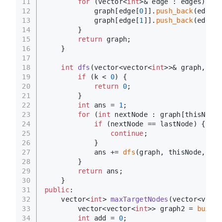
11
for
 (vector<
int
>& edge : edges) {
12
            graph[edge[
0
]].
push_back
(edge[
1
13
            graph[edge[
1
]].
push_back
(edge[
0
14
        }
15
return
 graph;
16
    }
17
18
int
dfs
(vector<vector<
int
>>& graph, 
int
19
if
 (k < 
0
) {
20
return
0
;
21
        }
22
int
 ans = 
1
;
23
for
 (
int
 nextNode : graph[thisNode]
24
if
 (nextNode == lastNode) {
25
continue
;
26
            }
27
            ans += 
dfs
(graph, thisNode, nex
28
        }
29
return
 ans;
30
    }
31
public
:
32
vector<
int
> 
maxTargetNodes
(vector<vecto
33
        vector<vector<
int
>> graph2 = 
buildT
34
int
 add = 
0
;