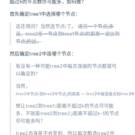
超过k的节点数尽可能多，如何做？
首先确定tree1中选择哪个节点：
i
这还用问？当然选节点
了。
连另一个节点j多
话，tree2任一节点到tree1节点i的距离一定比到
节点j的远。
然后确定tree2中连哪个节点：
有没有一种可能tree2中每次连接的节点都是可
以确定的？
当然，
t
j
的
r
e
距
e
1
离
中
+
节
1
点
i
到
t
r
e
e
2
中
节
点
j
的
距
离
=
t
r
e
e
2
中
被
连
接
点
中
节
点
到
中
节
点
的
距
离
中
被
连
接
点
到
中
想让tree2到tree1.i距离不超过k的节点尽可能
多，不就是tree2到tree2.j距离不超过k-1的节点
尽可能多吗？
tree2自身是不会变的，所以每次都选tree2中