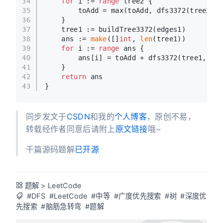
34
for
 i := 
range
 tree2 {
35
        toAdd = max(toAdd, dfs3372(tree2, 
-
36
    }
37
    tree1 := buildTree3372(edges1)
38
    ans := 
make
([]
int
, 
len
(tree1))
39
for
 i := 
range
 ans {
40
        ans[i] = toAdd + dfs3372(tree1, 
-1
,
41
    }
42
return
 ans
43
}
同步发文于
CSDN
和我的
个人博客
，原创不易，
转载经作者同意后请附上
原文链接
哦~
千篇源码题解
已开源
题解
>
LeetCode
#DFS
#LeetCode
#中等
#广度优先搜索
#树
#深度优
先搜索
#脑筋急转弯
#题解