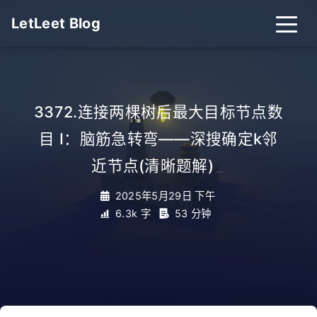
LetLeet Blog
3372.连接两棵树后最大目标节点数
目 I：脑筋急转弯——深搜确定k邻
近节点(清晰题解)
_
2025年5月29日 下午
6.3k 字
53 分钟