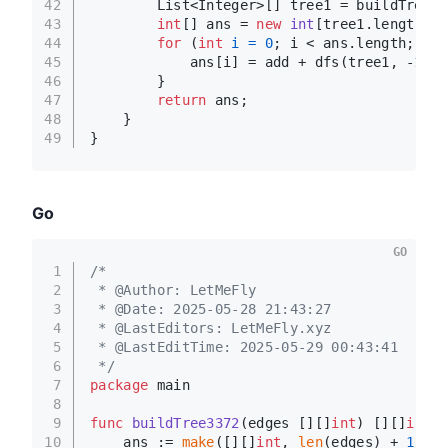
42
        List<Integer>[] tree1 = buildTree(e
43
int
[] ans = 
new
int
[tree1.length];
44
for
 (
int
i
=
0
; i < ans.length; i++
45
            ans[i] = add + dfs(tree1, -
1
, i
46
        }
47
return
 ans;
48
    }
49
}
Go
GO
1
/*
2
 * @Author: LetMeFly
3
 * @Date: 2025-05-28 21:43:27
4
 * @LastEditors: LetMeFly.xyz
5
 * @LastEditTime: 2025-05-29 00:43:41
6
 */
7
package
 main
8
9
func
buildTree3372
(edges [][]
int
)
 [][]
int
 {
10
    ans := 
make
([][]
int
, 
len
(edges) + 
1
)