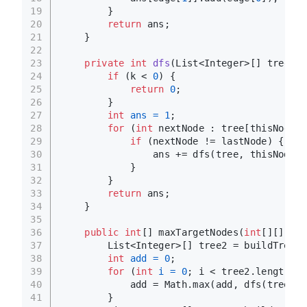
19
        }
20
return
 ans;
21
    }
22
23
private
int
dfs
(List<Integer>[] tree, 
i
24
if
 (k < 
0
) {
25
return
0
;
26
        }
27
int
ans
=
1
;
28
for
 (
int
 nextNode : tree[thisNode])
29
if
 (nextNode != lastNode) {
30
                ans += dfs(tree, thisNode, 
31
            }
32
        }
33
return
 ans;
34
    }
35
36
public
int
[] maxTargetNodes(
int
[][] edg
37
        List<Integer>[] tree2 = buildTree(e
38
int
add
=
0
;
39
for
 (
int
i
=
0
; i < tree2.length; i
40
            add = Math.max(add, dfs(tree2, 
41
        }