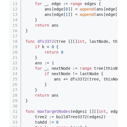
11
for
 _, edge := 
range
 edges {
12
        ans[edge[
0
]] = 
append
(ans[edge[
0
]],
13
        ans[edge[
1
]] = 
append
(ans[edge[
1
]],
14
    }
15
return
 ans
16
}
17
18
func
dfs3372
(tree [][]
int
, lastNode, thisNo
19
if
 k < 
0
 {
20
return
0
21
    }
22
    ans := 
1
23
for
 _, nextNode := 
range
 tree[thisNode]
24
if
 nextNode != lastNode {
25
            ans += dfs3372(tree, thisNode, 
26
        }
27
    }
28
return
 ans
29
}
30
31
func
maxTargetNodes
(edges1 [][]
int
, edges2 
32
    tree2 := buildTree3372(edges2)
33
    toAdd := 
0