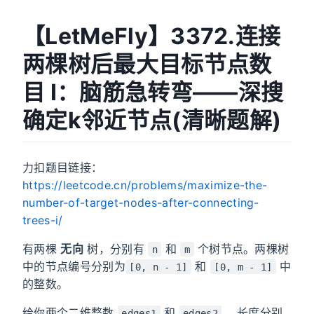
【LetMeFly】3372.连接
两棵树后最大目标节点数
目 I：脑筋急转弯——深搜
确定k邻近节点(清晰题解)
力扣题目链接：
https://leetcode.cn/problems/maximize-the-
number-of-target-nodes-after-connecting-
trees-i/
有两棵
无向
树，分别有
和
个树节点。两棵树
n
m
中的节点编号分别为
和
中
[0, n - 1]
[0, m - 1]
的整数。
给你两个二维整数
和
，长度分别
edges1
edges2