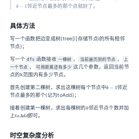
k
−
1
邻近节点最多的那个点就好了。
具体方法
写一个函数把边变成树(tree[i]存储节点i的所有相邻
节点)；
写一个
函数接收
、
、
dfs
一棵树
当前遍历到的节点
上
、
这几个参数，返回当前节
一个节点
可用距离还有多少
点的k范围内有多少节点。
k
−
1
首先创建第二棵树，求出这棵树每个节点中
邻近
节点最多的那个(记为toAdd)；
k
接着创建第一棵树，求出每棵树的
邻近节点个数并加
t
o
A
d
d
上
即可。
时空复杂度分析