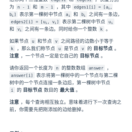
为
和
，其中
n - 1
m - 1
edges1[i] = [a
,
i
表示第一棵树中节点
和
之间有一条边，
b
]
a
b
i
i
i
表示第二棵树中节点
edges2[i] = [u
, v
]
u
i
i
i
和
之间有一条边。同时给你一个整数
。
v
k
i
如果节点
和节点
之间路径的边数小于等于
u
v
，那么我们称节点
是节点
的
目标节点
。
k
u
v
注意
，一个节点一定是它自己的
目标节点
。
请你返回一个长度为
的整数数组
，
n
answer
表示将第一棵树中的一个节点与第二棵
answer[i]
树中的一个节点连接一条边后，第一棵树中节点
的
目标节点
数目的
最大值
。
i
注意
，每个查询相互独立。意味着进行下一次查询之
前，你需要先把刚添加的边给删掉。