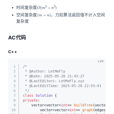
O
(
m
2
+
n
2
)
时间复杂度
(
m
+
n
)
空间复杂度
，力扣算法返回值不计入空间
复杂度
AC代码
C++
CPP
1
/*
2
 * @Author: LetMeFly
3
 * @Date: 2025-05-28 21:43:27
4
 * @LastEditors: LetMeFly.xyz
5
 * @LastEditTime: 2025-05-28 22:55:41
6
 */
7
class
Solution
 {
8
private
:
9
    vector<vector<
int
>> 
buildTree
(vector<ve
10
        vector<vector<
int
>> 
graph
(edges.
siz