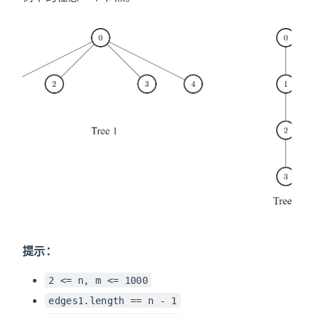
提示：
2 <= n, m <= 1000
edges1.length == n - 1