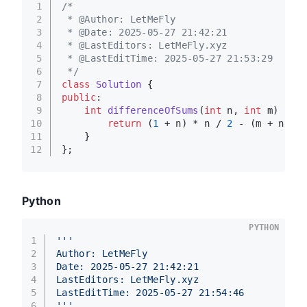
1
/*
2
 * @Author: LetMeFly
3
 * @Date: 2025-05-27 21:42:21
4
 * @LastEditors: LetMeFly.xyz
5
 * @LastEditTime: 2025-05-27 21:53:29
6
 */
7
class
Solution
 {
8
public
:
9
int
differenceOfSums
(
int
 n, 
int
 m)
{
10
return
 (
1
 + n) * n / 
2
 - (m + n / m
11
    }
12
};
Python
PYTHON
1
'''
2
Author: LetMeFly
3
Date: 2025-05-27 21:42:21
4
LastEditors: LetMeFly.xyz
5
LastEditTime: 2025-05-27 21:54:46
6
'''