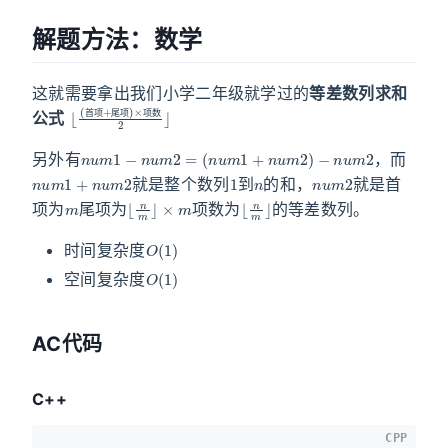
解题方法：数学
这就需要拿出我们小学二年级就学过的
等差数列求和
⌊
项
(
首
)
×
项
项
+
数
尾
2
⌋
公式
首
项
尾
项
项
数
n
u
m
1
−
n
u
m
2
=
(
n
u
m
1
+
n
u
m
2
)
−
n
u
m
2
另外有
，而
n
u
m
1
+
n
u
m
2
1
n
n
u
m
2
就是整个数列
到
的和，
就是首
m
⌊
n
m
⌋
×
m
⌊
n
m
⌋
项为
尾项为
项数为
的等差数列。
O
(
1
)
时间复杂度
O
(
1
)
空间复杂度
AC代码
C++
CPP