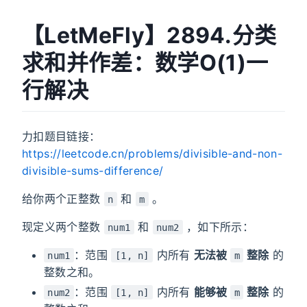
【LetMeFly】2894.分类
求和并作差：数学O(1)一
行解决
力扣题目链接：
https://leetcode.cn/problems/divisible-and-non-
divisible-sums-difference/
给你两个正整数
和
。
n
m
现定义两个整数
和
，如下所示：
num1
num2
：范围
内所有
无法被
整除
的
num1
[1, n]
m
整数之和。
：范围
内所有
能够被
整除
的
num2
[1, n]
m