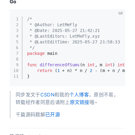
Go
GO
1
/*
2
 * @Author: LetMeFly
3
 * @Date: 2025-05-27 21:42:21
4
 * @LastEditors: LetMeFly.xyz
5
 * @LastEditTime: 2025-05-27 21:58:33
6
 */
7
package
 main
8
9
func
differenceOfSums
(n 
int
, m 
int
)
int
 {
10
return
 (
1
 + n) * n / 
2
 - (m + n / m * m
11
}
同步发文于
CSDN
和我的
个人博客
，原创不易，
转载经作者同意后请附上
原文链接
哦~
千篇源码题解
已开源