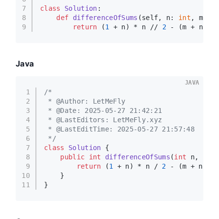
7
class
Solution
:
8
def
differenceOfSums
(
self, n: 
int
, m: 
i
9
return
 (
1
 + n) * n // 
2
 - (m + n //
Java
JAVA
1
/*
2
 * @Author: LetMeFly
3
 * @Date: 2025-05-27 21:42:21
4
 * @LastEditors: LetMeFly.xyz
5
 * @LastEditTime: 2025-05-27 21:57:48
6
 */
7
class
Solution
 {
8
public
int
differenceOfSums
(
int
 n, 
int
 
9
return
 (
1
 + n) * n / 
2
 - (m + n / m
10
    }
11
}