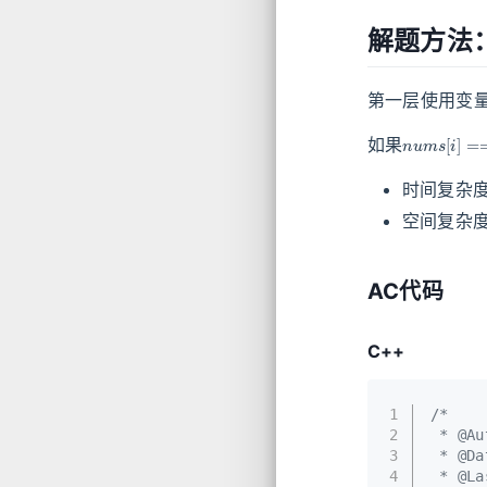
解题方法
第一层使用变
n
u
m
s
[
i
]
=
如果
时间复杂
空间复杂
AC代码
C++
1
/*
2
 * @Au
3
 * @Da
4
 * @La