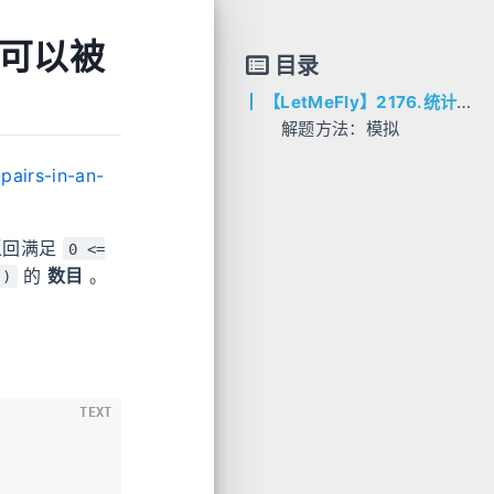
且可以被
目录
【LetMeFly】2176.统计数组中相等且可以被整除的数对：两层遍历模拟
解题方法：模拟
AC代码
pairs-in-an-
C++
Python
Java
返回满足
0 <=
Go
的
数目
。
j)
TEXT