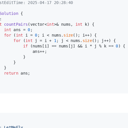
stEditTime: 2025-04-17 20:28:40
Solution
 {
:
t
countPairs
(vector<
int
>& nums, 
int
 k)
{
int
 ans = 
0
;
for
 (
int
 i = 
0
; i < nums.
size
(); i++) {
for
 (
int
 j = i + 
1
; j < nums.
size
(); j++) {
if
 (nums[i] == nums[j] && i * j % k == 
0
) {
              ans++;
          }
      }
  }
return
 ans;
: LetMeFly