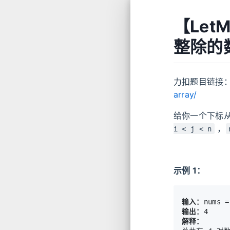
【Let
整除的
力扣题目链接
array/
给你一个下标
，
i < j < n
示例 1：
输入：
输出：
解释：