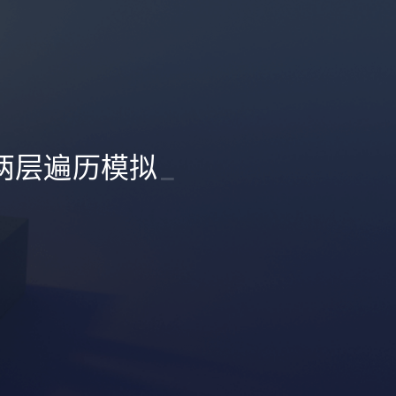
：两层遍历模拟
_