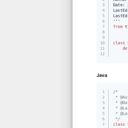
3
Date: 
4
LastEd
5
LastEd
6
'''
7
from
 t
8
9
10
class
11
de
12
Java
1
/*
2
 * @Au
3
 * @Da
4
 * @La
5
 * @La
6
 */
7
class