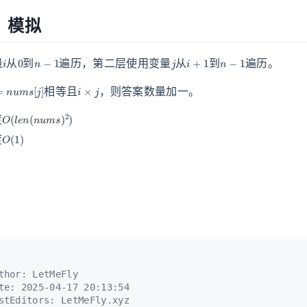
：模拟
i
0
n
−
1
j
i
+
1
n
−
1
量
从
到
遍历，第二层使用变量
从
到
遍历。
=
n
u
m
s
[
j
]
i
×
j
相等且
，则答案数量加一。
O
(
l
e
n
(
n
u
m
s
)
2
)
度
O
(
1
)
度
thor: LetMeFly
te: 2025-04-17 20:13:54
stEditors: LetMeFly.xyz