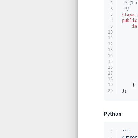
5
 * @La
6
 */
7
class
8
public
9
in
10
11
12
13
14
      
15
      
16
      
17
      
18
19
    }
20
};
Python
1
'''
2
Author