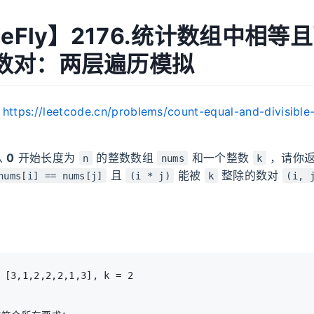
MeFly】2176.统计数组中相等
数对：两层遍历模拟
：
https://leetcode.cn/problems/count-equal-and-divisible-
从
0
开始长度为
的整数数组
和一个整数
，请你
n
nums
k
且
能被
整除的数对
nums[i] == nums[j]
(i * j)
k
(i, 