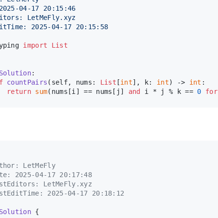
2025-04-17 20:15:46
itors: LetMeFly.xyz
itTime: 2025-04-17 20:15:58
yping 
import
List
Solution
:
f
countPairs
(
self, nums: 
List
[
int
], k: 
int
) -> 
int
:
return
sum
(nums[i] == nums[j] 
and
 i * j % k == 
0
for
thor: LetMeFly
te: 2025-04-17 20:17:48
stEditors: LetMeFly.xyz
stEditTime: 2025-04-17 20:18:12
Solution
 {