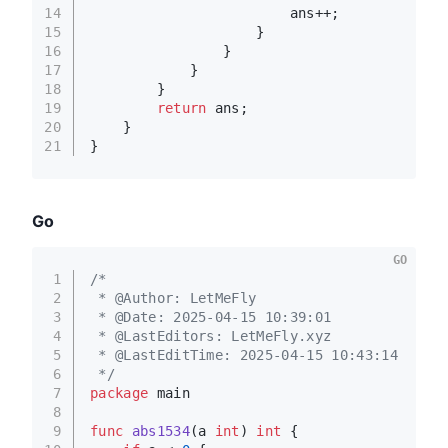
14
                        ans++;
15
                    }
16
                }
17
            }
18
        }
19
return
 ans;
20
    }
21
}
Go
GO
1
/*
2
 * @Author: LetMeFly
3
 * @Date: 2025-04-15 10:39:01
4
 * @LastEditors: LetMeFly.xyz
5
 * @LastEditTime: 2025-04-15 10:43:14
6
 */
7
package
 main
8
9
func
abs1534
(a 
int
)
int
 {