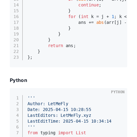
14
continue
;
15
                }
16
for
 (
int
 k = j + 
1
; k < n; 
17
                    ans += 
abs
(arr[j] - arr
18
                }
19
            }
20
        }
21
return
 ans;
22
    }
23
};
Python
PYTHON
1
'''
2
Author: LetMeFly
3
Date: 2025-04-15 10:28:55
4
LastEditors: LetMeFly.xyz
5
LastEditTime: 2025-04-15 10:34:14
6
'''
7
from
 typing 
import
List