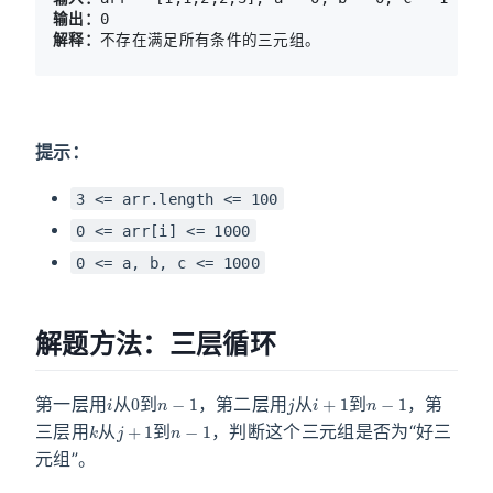
输出：
解释：
提示：
3 <= arr.length <= 100
0 <= arr[i] <= 1000
0 <= a, b, c <= 1000
解题方法：三层循环
i
0
n
−
1
j
i
+
1
n
−
1
第一层用
从
到
，第二层用
从
到
，第
k
j
+
1
n
−
1
三层用
从
到
，判断这个三元组是否为“好三
元组”。
O
(
l
e
n
(
a
r
r
)
3
)