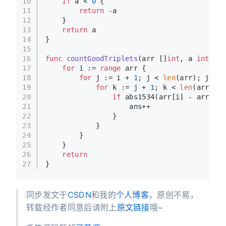
10
if
 a < 
0
 {
11
return
 -a
12
    }
13
return
 a
14
}
15
16
func
countGoodTriplets
(arr []
int
, a 
int
, b 
17
for
 i := 
range
 arr {
18
for
 j := i + 
1
; j < 
len
(arr); j++ {
19
for
 k := j + 
1
; k < 
len
(arr); k
20
if
 abs1534(arr[i] - arr[j])
21
                    ans++
22
                }
23
            }
24
        }
25
    }
26
return
27
}
同步发文于
CSDN
和我的
个人博客
，原创不易，
转载经作者同意后请附上
原文链接
哦~