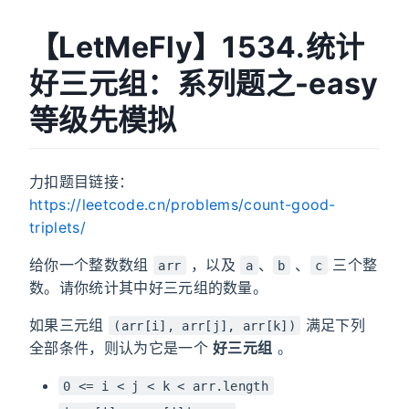
【LetMeFly】1534.统计
好三元组：系列题之-easy
等级先模拟
力扣题目链接：
https://leetcode.cn/problems/count-good-
triplets/
给你一个整数数组
，以及
、
、
三个整
arr
a
b
c
数。请你统计其中好三元组的数量。
如果三元组
满足下列
(arr[i], arr[j], arr[k])
全部条件，则认为它是一个
好三元组
。
0 <= i < j < k < arr.length