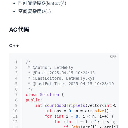
时间复杂度
O
(
1
)
空间复杂度
AC代码
C++
CPP
1
/*
2
 * @Author: LetMeFly
3
 * @Date: 2025-04-15 10:24:13
4
 * @LastEditors: LetMeFly.xyz
5
 * @LastEditTime: 2025-04-15 10:28:19
6
 */
7
class
Solution
 {
8
public
:
9
int
countGoodTriplets
(vector<
int
>& arr,
10
int
 ans = 
0
, n = arr.
size
();
11
for
 (
int
 i = 
0
; i < n; i++) {
12
for
 (
int
 j = i + 
1
; j < n; j++)
13
if
 (
abs
(arr[i] - arr[j]) > 