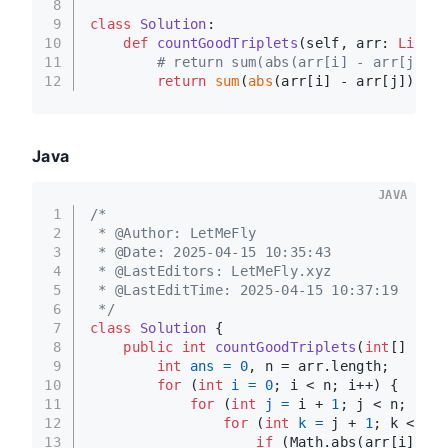
8
9
class
Solution
:
10
def
countGoodTriplets
(
self, arr: 
List
[
i
11
# return sum(abs(arr[i] - arr[j]) <
12
return
sum
(
abs
(arr[i] - arr[j]) <= 
Java
JAVA
1
/*
2
 * @Author: LetMeFly
3
 * @Date: 2025-04-15 10:35:43
4
 * @LastEditors: LetMeFly.xyz
5
 * @LastEditTime: 2025-04-15 10:37:19
6
 */
7
class
Solution
 {
8
public
int
countGoodTriplets
(
int
[] arr,
9
int
ans
=
0
, n = arr.length;
10
for
 (
int
i
=
0
; i < n; i++) {
11
for
 (
int
j
=
 i + 
1
; j < n; j++)
12
for
 (
int
k
=
 j + 
1
; k < n; 
13
if
 (Math.abs(arr[i] - a