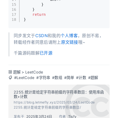
15
        }
16
    }
17
return
18
}
同步发文于
CSDN
和我的
个人博客
，原创不易，
转载经作者同意后请附上
原文链接
哦~
千篇源码题解
已开源
题解
>
LeetCode
#LeetCode
#字符串
#数组
#简单
#计数
#题解
2255.统计是给定字符串前缀的字符串数目：使用库函
数+计数
https://blog.letmefly.xyz/2025/03/24/LeetCode
2255.统计是给定字符串前缀的字符串数目/
发布于
2025年3月24日
作者
Tisfy