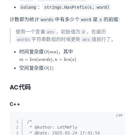
：
Golang
strings.HasPrefix(s, word)
计数即为统计
中有多少个
是
的前缀:
words
word
s
使用一个变量
，初始值为
，在遍历
ans
0
字符串数组的时候更新
值就行了。
words
ans
O
(
m
n
)
时间复杂度
，其中
m
=
l
e
n
(
w
o
r
d
s
)
,
n
=
l
e
n
(
s
)
O
(
1
)
空间复杂度
AC代码
C++
CPP
1
/*
2
 * @Author: LetMeFly
3
 * @Date: 2025-03-24 17:41:54