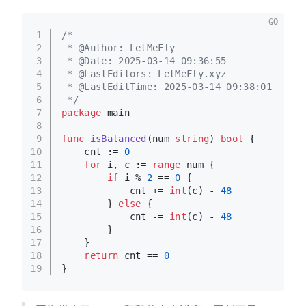
GO
1
/*
2
 * @Author: LetMeFly
3
 * @Date: 2025-03-14 09:36:55
4
 * @LastEditors: LetMeFly.xyz
5
 * @LastEditTime: 2025-03-14 09:38:01
6
 */
7
package
 main
8
9
func
isBalanced
(num 
string
)
bool
 {
10
    cnt := 
0
11
for
 i, c := 
range
 num {
12
if
 i % 
2
 == 
0
 {
13
            cnt += 
int
(c) - 
48
14
        } 
else
 {
15
            cnt -= 
int
(c) - 
48
16
        }
17
    }
18
return
 cnt == 
0
19
}