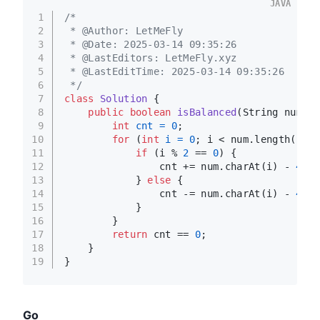
JAVA
1
/*
2
 * @Author: LetMeFly
3
 * @Date: 2025-03-14 09:35:26
4
 * @LastEditors: LetMeFly.xyz
5
 * @LastEditTime: 2025-03-14 09:35:26
6
 */
7
class
Solution
 {
8
public
boolean
isBalanced
(String num)
 {
9
int
cnt
=
0
;
10
for
 (
int
i
=
0
; i < num.length(); i
11
if
 (i % 
2
 == 
0
) {
12
                cnt += num.charAt(i) - 
48
;
13
            } 
else
 {
14
                cnt -= num.charAt(i) - 
48
;
15
            }
16
        }
17
return
 cnt == 
0
;
18
    }
19
}
Go