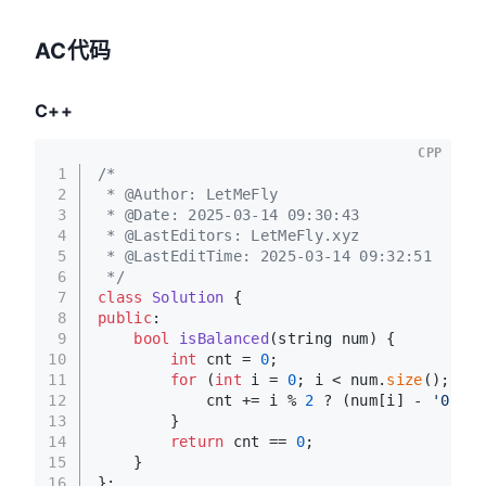
AC代码
C++
CPP
1
/*
2
 * @Author: LetMeFly
3
 * @Date: 2025-03-14 09:30:43
4
 * @LastEditors: LetMeFly.xyz
5
 * @LastEditTime: 2025-03-14 09:32:51
6
 */
7
class
Solution
 {
8
public
:
9
bool
isBalanced
(string num)
{
10
int
 cnt = 
0
;
11
for
 (
int
 i = 
0
; i < num.
size
(); i++
12
            cnt += i % 
2
 ? (num[i] - 
'0'
) :
13
        }
14
return
 cnt == 
0
;
15
    }
16
};