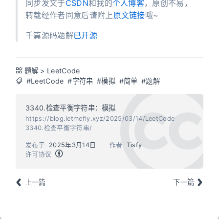
同步发文于
CSDN
和我的
个人博客
，原创不易，
转载经作者同意后请附上
原文链接
哦~
千篇源码题解
已开源
题解
>
LeetCode
#LeetCode
#字符串
#模拟
#简单
#题解
3340.检查平衡字符串：模拟
https://blog.letmefly.xyz/2025/03/14/LeetCode
3340.检查平衡字符串/
发布于
2025年3月14日
作者
Tisfy
许可协议
上一篇
下一篇