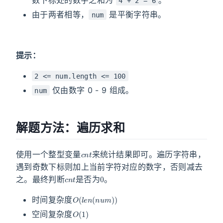
4 + 2 = 6
由于两者相等，
是平衡字符串。
num
提示：
2 <= num.length <= 100
仅由数字 0 - 9 组成。
num
解题方法：遍历求和
c
n
t
使用一个整型变量
来统计结果即可。遍历字符串，
遇到奇数下标则加上当前字符对应的数字，否则减去
c
n
t
0
之。最终判断
是否为
。
O
(
l
e
n
(
n
u
m
)
)
时间复杂度
O
(
1
)
空间复杂度