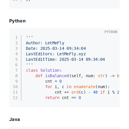
Python
PYTHON
1
'''
2
Author: LetMeFly
3
Date: 2025-03-14 09:34:04
4
LastEditors: LetMeFly.xyz
5
LastEditTime: 2025-03-14 09:34:04
6
'''
7
class
Solution
:
8
def
isBalanced
(
self, num: 
str
) -> 
bool
:
9
        cnt = 
0
10
for
 i, c 
in
enumerate
(num):
11
            cnt += 
ord
(c) - 
48
if
 i % 
2
els
12
return
 cnt == 
0
Java