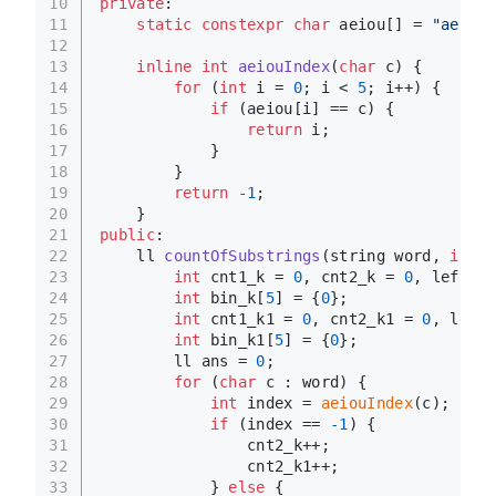
10
private
:
11
static
constexpr
char
 aeiou[] = 
"aeiou"
12
13
inline
int
aeiouIndex
(
char
 c)
{
14
for
 (
int
 i = 
0
; i < 
5
; i++) {
15
if
 (aeiou[i] == c) {
16
return
 i;
17
            }
18
        }
19
return
-1
;
20
    }
21
public
:
22
ll 
countOfSubstrings
(string word, 
int
 k
23
int
 cnt1_k = 
0
, cnt2_k = 
0
, left_k 
24
int
 bin_k[
5
] = {
0
};
25
int
 cnt1_k1 = 
0
, cnt2_k1 = 
0
, left_
26
int
 bin_k1[
5
] = {
0
};
27
        ll ans = 
0
;
28
for
 (
char
 c : word) {
29
int
 index = 
aeiouIndex
(c);
30
if
 (index == 
-1
) {
31
                cnt2_k++;
32
                cnt2_k1++;
33
            } 
else
 {