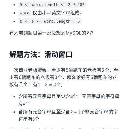
5
5 <= word.length <= 2 * 10
仅由小写英文字母组成。
word
0 <= k <= word.length - 5
有人看到题目第一反应想到MySQL的吗？
解题方法：滑动窗口
一次商业老板聚会，至少有5辆跑车的老板有5个，至
少有6辆跑车的老板有3个，那么恰好有5辆跑车的老
5
−
3
=
2
板有几个？有
个。
k
含所有元音字母且
至少
含
个非元音字母的字符串
a
有
个
k
+
1
含所有元音字母且
至少
含
个非元音字母的字
b
符串有
个
k