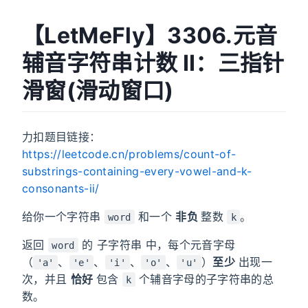
【LetMeFly】3306.元音
辅音字符串计数 II：三指针
滑窗(滑动窗口)
力扣题目链接：
https://leetcode.cn/problems/count-of-
substrings-containing-every-vowel-and-k-
consonants-ii/
给你一个字符串
和一个
非负
整数
。
word
k
返回
的
子字符串
中，每个元音字母
word
（
、
、
、
、
）
至少
出现一
'a'
'e'
'i'
'o'
'u'
次，并且
恰好
包含
个辅音字母的子字符串的总
k
数。