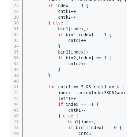
27
if
 index == 
-1
 {
28
            cntk1++
29
            cntk2++
30
        } 
else
 {
31
            bin1[index]++
32
if
 bin1[index] == 
1
 {
33
                cntc1++
34
            }
35
            bin2[index]++
36
if
 bin2[index] == 
1
 {
37
                cntc2++
38
            }
39
        }
40
41
for
 cntc1 == 
5
 && cntk1 >= k {
42
            index = aeiouIndex3306(word[lef
43
            left1++
44
if
 index == 
-1
 {
45
                cntk1--
46
            } 
else
 {
47
                bin1[index]--
48
if
 bin1[index] == 
0
 {
49
                    cntc1--