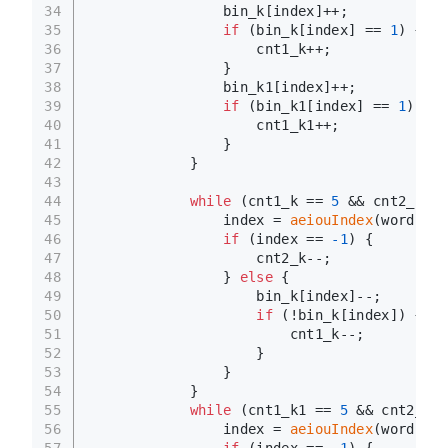
34
                bin_k[index]++;
35
if
 (bin_k[index] == 
1
) {
36
                    cnt1_k++;
37
                }
38
                bin_k1[index]++;
39
if
 (bin_k1[index] == 
1
) {
40
                    cnt1_k1++;
41
                }
42
            }
43
44
while
 (cnt1_k == 
5
 && cnt2_k >=
45
                index = 
aeiouIndex
(word[lef
46
if
 (index == 
-1
) {
47
                    cnt2_k--;
48
                } 
else
 {
49
                    bin_k[index]--;
50
if
 (!bin_k[index]) {
51
                        cnt1_k--;
52
                    }
53
                }
54
            }
55
while
 (cnt1_k1 == 
5
 && cnt2_k1 
56
                index = 
aeiouIndex
(word[lef
57
if
 (index == 
-1
) {