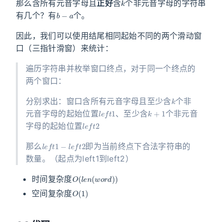
那么含所有元音字母且
正好
含
个非元音字母的字符串
b
−
a
有几个？有
个。
因此，我们可以使用结尾相同起始不同的两个滑动窗
口（三指针滑窗）来统计：
遍历字符串并枚举窗口终点，对于同一个终点的
两个窗口：
k
分别求出：窗口含所有元音字母且至少含
个非
l
e
f
t
1
k
+
1
元音字母的起始位置
、至少含
个非元音
l
e
f
t
2
字母的起始位置
l
e
f
t
1
−
l
e
f
t
2
那么
即为当前终点下合法字符串的
数量。（起点为left1到left2）
O
(
l
e
n
(
w
o
r
d
)
)
时间复杂度
O
(
1
)
空间复杂度