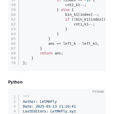
58
                    cnt2_k1--;
59
                } 
else
 {
60
                    bin_k1[index]--;
61
if
 (!bin_k1[index]) {
62
                        cnt1_k1--;
63
                    }
64
                }
65
            }
66
            ans += left_k - left_k1;
67
        }
68
return
 ans;
69
    }
70
};
Python
PYTHON
1
'''
2
Author: LetMeFly
3
Date: 2025-03-13 11:16:41
4
LastEditors: LetMeFly.xyz