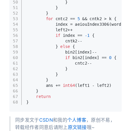
50
                }
51
            }
52
        }
53
for
 cntc2 == 
5
 && cntk2 > k {
54
            index = aeiouIndex3306(word[lef
55
            left2++
56
if
 index == 
-1
 {
57
                cntk2--
58
            } 
else
 {
59
                bin2[index]--
60
if
 bin2[index] == 
0
 {
61
                    cntc2--
62
                }
63
            }
64
        }
65
        ans += 
int64
(left1 - left2)
66
    }
67
return
68
}
同步发文于
CSDN
和我的
个人博客
，原创不易，
转载经作者同意后请附上
原文链接
哦~