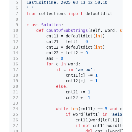
5
LastEditTime: 2025-03-13 12:50:10
6
'''
7
from
 collections 
import
 defaultdict
8
9
class
Solution
:
10
def
countOfSubstrings
(
self, word: 
str
, 
11
        cnt11 = defaultdict(
int
)
12
        cnt21 = left1 = 
0
13
        cnt12 = defaultdict(
int
)
14
        cnt22 = left2 = 
0
15
        ans = 
0
16
for
 c 
in
 word:
17
if
 c 
in
'aeiou'
:
18
                cnt11[c] += 
1
19
                cnt12[c] += 
1
20
else
:
21
                cnt21 += 
1
22
                cnt22 += 
1
23
24
while
len
(cnt11) == 
5
and
 cnt21
25
if
 word[left1] 
in
'aeiou'
:
26
                    cnt11[word[left1]] -= 
1
27
if
not
 cnt11[word[left1
28
del
 cnt11[word[left