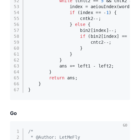
52
while
 (cntc2 == 
5
 && cntk2 > k)
53
                index = aeiouIndex(word.cha
54
if
 (index == -
1
) {
55
                    cntk2--;
56
                } 
else
 {
57
                    bin2[index]--;
58
if
 (bin2[index] == 
0
) {
59
                        cntc2--;
60
                    }
61
                }
62
            }
63
            ans += left1 - left2;
64
        }
65
return
 ans;
66
    }
67
}
Go
GO
1
/*
2
 * @Author: LetMeFly