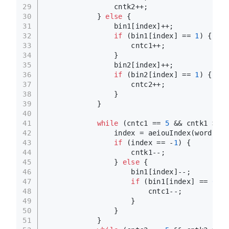
29
                cntk2++;
30
            } 
else
 {
31
                bin1[index]++;
32
if
 (bin1[index] == 
1
) {
33
                    cntc1++;
34
                }
35
                bin2[index]++;
36
if
 (bin2[index] == 
1
) {
37
                    cntc2++;
38
                }
39
            }
40
41
while
 (cntc1 == 
5
 && cntk1 >= k
42
                index = aeiouIndex(word.cha
43
if
 (index == -
1
) {
44
                    cntk1--;
45
                } 
else
 {
46
                    bin1[index]--;
47
if
 (bin1[index] == 
0
) {
48
                        cntc1--;
49
                    }
50
                }
51
            }