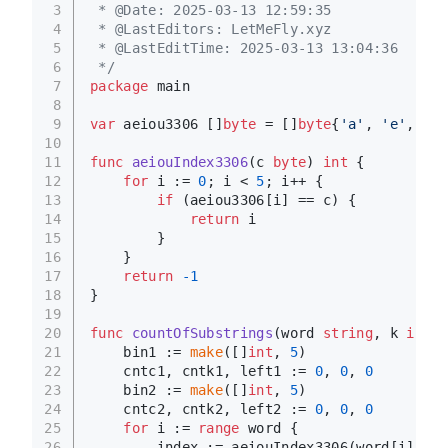
3
 * @Date: 2025-03-13 12:59:35
4
 * @LastEditors: LetMeFly.xyz
5
 * @LastEditTime: 2025-03-13 13:04:36
6
 */
7
package
 main
8
9
var
 aeiou3306 []
byte
 = []
byte
{
'a'
, 
'e'
, 
'i'
10
11
func
aeiouIndex3306
(c 
byte
)
int
 {
12
for
 i := 
0
; i < 
5
; i++ {
13
if
 (aeiou3306[i] == c) {
14
return
 i
15
        }
16
    }
17
return
-1
18
}
19
20
func
countOfSubstrings
(word 
string
, k 
int
)
 
21
    bin1 := 
make
([]
int
, 
5
)
22
    cntc1, cntk1, left1 := 
0
, 
0
, 
0
23
    bin2 := 
make
([]
int
, 
5
)
24
    cntc2, cntk2, left2 := 
0
, 
0
, 
0
25
for
 i := 
range
 word {
26
        index := aeiouIndex3306(word[i])