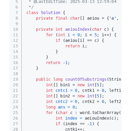
5
 * @LastEditTime: 2025-03-13 12:59:04
6
 */
7
class
Solution
 {
8
private
final
char
[] aeiou = {
'a'
, 
'e'
,
9
10
private
int
aeiouIndex
(
char
 c)
 {
11
for
 (
int
i
=
0
; i < 
5
; i++) {
12
if
 (aeiou[i] == c) {
13
return
 i;
14
            }
15
        }
16
return
 -
1
;
17
    }
18
19
public
long
countOfSubstrings
(String wo
20
int
[] bin1 = 
new
int
[
5
];
21
int
cntc1
=
0
, cntk1 = 
0
, left1 = 
0
22
int
[] bin2 = 
new
int
[
5
];
23
int
cntc2
=
0
, cntk2 = 
0
, left2 = 
0
24
long
ans
=
0
;
25
for
 (
char
 c : word.toCharArray()) {
26
int
index
=
 aeiouIndex(c);
27
if
 (index == -
1
) {
28
                cntk1++;