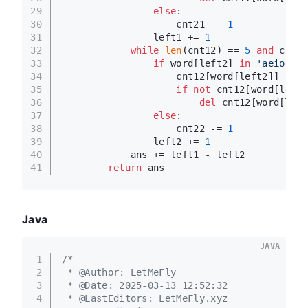
29
else
:
30
                    cnt21 -= 
1
31
                left1 += 
1
32
while
len
(cnt12) == 
5
and
 cnt22
33
if
 word[left2] 
in
'aeiou'
:
34
                    cnt12[word[left2]] -= 
1
35
if
not
 cnt12[word[left2
36
del
 cnt12[word[left
37
else
:
38
                    cnt22 -= 
1
39
                left2 += 
1
40
            ans += left1 - left2
41
return
 ans
Java
JAVA
1
/*
2
 * @Author: LetMeFly
3
 * @Date: 2025-03-13 12:52:32
4
 * @LastEditors: LetMeFly.xyz