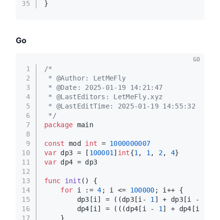
35
}
Go
GO
1
/*
2
 * @Author: LetMeFly
3
 * @Date: 2025-01-19 14:21:47
4
 * @LastEditors: LetMeFly.xyz
5
 * @LastEditTime: 2025-01-19 14:55:32
6
 */
7
package
 main
8
9
const
 mod 
int
 = 
1000000007
10
var
 dp3 = [
100001
]
int
{
1
, 
1
, 
2
, 
4
}
11
var
 dp4 = dp3
12
13
func
init
()
 {
14
for
 i := 
4
; i <= 
100000
; i++ {
15
        dp3[i] = ((dp3[i- 
1
] + dp3[i - 
2
]) 
16
        dp4[i] = (((dp4[i - 
1
] + dp4[i - 
2
]
17
    }