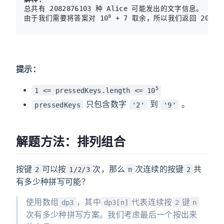
总共有 2082876103 种 Alice 可能发出的文字信息。

9
由于我们需要将答案对 10
 + 7 取余，所以我们返回 2082876
提示：
5
1 <= pressedKeys.length <= 10
只包含数字
到
。
pressedKeys
'2'
'9'
解题方法：排列组合
按键
可以按
次，那么
次连续的按键
共
2
1/2/3
n
2
有多少种拼写可能？
使用数组
，其中
代表连续按
键
dp3
dp3[n]
2
n
次有多少种拼写方案。我们考虑最后一个按出来