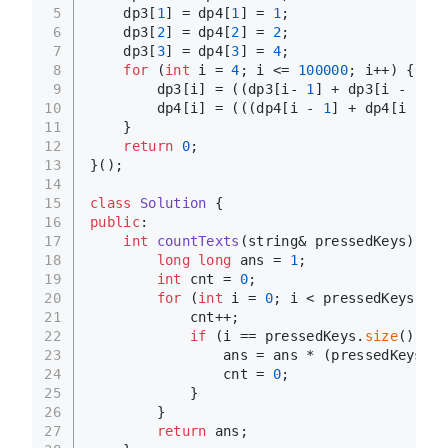
5
    dp3[
1
] = dp4[
1
] = 
1
;
6
    dp3[
2
] = dp4[
2
] = 
2
;
7
    dp3[
3
] = dp4[
3
] = 
4
;
8
for
 (
int
 i = 
4
; i <= 
100000
; i++) {
9
        dp3[i] = ((dp3[i- 
1
] + dp3[i - 
2
]) 
10
        dp4[i] = (((dp4[i - 
1
] + dp4[i - 
2
]
11
    }
12
return
0
;
13
}();
14
15
class
Solution
 {
16
public
:
17
int
countTexts
(string& pressedKeys)
{
18
long
long
 ans = 
1
;
19
int
 cnt = 
0
;
20
for
 (
int
 i = 
0
; i < pressedKeys.
siz
21
            cnt++;
22
if
 (i == pressedKeys.
size
() - 
1
23
                ans = ans * (pressedKeys[i]
24
                cnt = 
0
;
25
            }
26
        }
27
return
 ans;