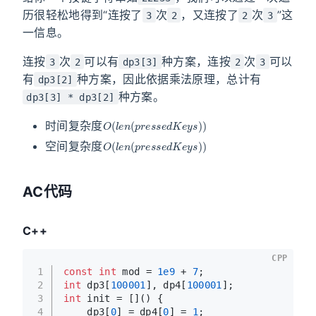
历很轻松地得到“连按了
次
，又连按了
次
”这
3
2
2
3
一信息。
连按
次
可以有
种方案，连按
次
可以
3
2
dp3[3]
2
3
有
种方案，因此依据乘法原理，总计有
dp3[2]
种方案。
dp3[3] * dp3[2]
O
(
l
e
n
(
p
r
e
s
s
e
d
K
e
y
s
)
)
时间复杂度
O
(
l
e
n
(
p
r
e
s
s
e
d
K
e
y
s
)
)
空间复杂度
AC代码
C++
CPP
1
const
int
 mod = 
1e9
 + 
7
;
2
int
 dp3[
100001
], dp4[
100001
];
3
int
 init = []() {
4
    dp3[
0
] = dp4[
0
] = 
1
;