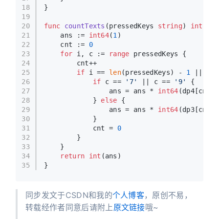
18
}
19
20
func
countTexts
(pressedKeys 
string
)
int
 {
21
    ans := 
int64
(
1
)
22
    cnt := 
0
23
for
 i, c := 
range
 pressedKeys {
24
        cnt++
25
if
 i == 
len
(pressedKeys) - 
1
 || 
byt
26
if
 c == 
'7'
 || c == 
'9'
 {
27
                ans = ans * 
int64
(dp4[cnt])
28
            } 
else
 {
29
                ans = ans * 
int64
(dp3[cnt])
30
            }
31
            cnt = 
0
32
        }
33
    }
34
return
int
(ans)
35
}
同步发文于CSDN和我的
个人博客
，原创不易，
转载经作者同意后请附上
原文链接
哦~