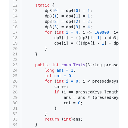
12
static
 {
13
        dp3[
0
] = dp4[
0
] = 
1
;
14
        dp3[
1
] = dp4[
1
] = 
1
;
15
        dp3[
2
] = dp4[
2
] = 
2
;
16
        dp3[
3
] = dp4[
3
] = 
4
;
17
for
 (
int
i
=
4
; i <= 
100000
; i++) {
18
            dp3[i] = ((dp3[i- 
1
] + dp3[i - 
19
            dp4[i] = (((dp4[i - 
1
] + dp4[i 
20
        }
21
    }
22
23
public
int
countTexts
(String pressedKey
24
long
ans
=
1
;
25
int
cnt
=
0
;
26
for
 (
int
i
=
0
; i < pressedKeys.len
27
            cnt++;
28
if
 (i == pressedKeys.length() -
29
                ans = ans * (pressedKeys.ch
30
                cnt = 
0
;
31
            }
32
        }
33
return
 (
int
)ans;
34
    }