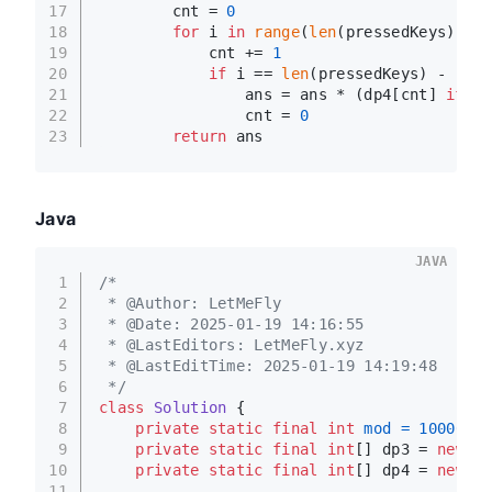
17
        cnt = 
0
18
for
 i 
in
range
(
len
(pressedKeys)):
19
            cnt += 
1
20
if
 i == 
len
(pressedKeys) - 
1
or
21
                ans = ans * (dp4[cnt] 
if
 pr
22
                cnt = 
0
23
return
 ans
Java
JAVA
1
/*
2
 * @Author: LetMeFly
3
 * @Date: 2025-01-19 14:16:55
4
 * @LastEditors: LetMeFly.xyz
5
 * @LastEditTime: 2025-01-19 14:19:48
6
 */
7
class
Solution
 {
8
private
static
final
int
mod
=
10000000
9
private
static
final
int
[] dp3 = 
new
in
10
private
static
final
int
[] dp4 = 
new
in
11