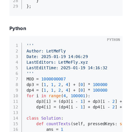
28
    }
29
};
Python
PYTHON
1
'''
2
Author: LetMeFly
3
Date: 2025-01-19 14:06:29
4
LastEditors: LetMeFly.xyz
5
LastEditTime: 2025-01-19 14:16:32
6
'''
7
MOD = 
1000000007
8
dp3 = [
1
, 
1
, 
2
, 
4
] + [
0
] * 
100000
9
dp4 = [
1
, 
1
, 
2
, 
4
] + [
0
] * 
100000
10
for
 i 
in
range
(
4
, 
100001
):
11
    dp3[i] = (dp3[i - 
1
] + dp3[i - 
2
] + dp3
12
    dp4[i] = (dp4[i - 
1
] + dp4[i - 
2
] + dp4
13
14
class
Solution
:
15
def
countTexts
(
self, pressedKeys: 
str
) 
16
        ans = 
1