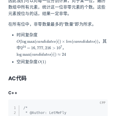
因此我们可以对每一位分别计算，对于某一位，遍历
数组中所有元素，统计这一位非零元素的个数。这些
元素按位与的话，结果一定非零。
在所有位中，非零数量最多的“数量”即为所求。
时间复杂度
O
(
log
max
(
c
a
n
d
i
d
a
t
e
s
[
i
]
)
×
l
e
n
(
c
a
n
n
d
i
d
a
t
e
s
)
)
，其
2
24
=
16
,
777
,
216
>
10
7
中
，
log
max
(
c
a
n
d
i
d
a
t
e
s
[
i
]
)
≈
24
O
(
1
)
空间复杂度
AC代码
C++
CPP
1
/*
2
 * @Author: LetMeFly