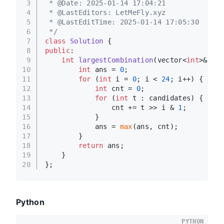
3
 * @Date: 2025-01-14 17:04:21
4
 * @LastEditors: LetMeFly.xyz
5
 * @LastEditTime: 2025-01-14 17:05:30
6
 */
7
class
Solution
 {
8
public
:
9
int
largestCombination
(vector<
int
>& can
10
int
 ans = 
0
;
11
for
 (
int
 i = 
0
; i < 
24
; i++) {
12
int
 cnt = 
0
;
13
for
 (
int
 t : candidates) {
14
                cnt += t >> i & 
1
;
15
            }
16
            ans = 
max
(ans, cnt);
17
        }
18
return
 ans;
19
    }
20
};
Python
PYTHON