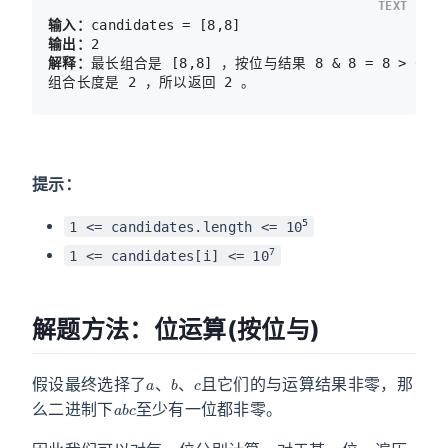
TEXT
输入：
输出：
解释：
最长组合是 [8,8] ，按位与结果 8 & 8 = 8 > 0 。

提示：
5
1 <= candidates.length <= 10
7
1 <= candidates[i] <= 10
解题方法：位运算(按位与)
a
b
c
假设最终选择了
、
、
且它们的与运算结果非零，那
a
b
c
么二进制下
至少有一位都非零。