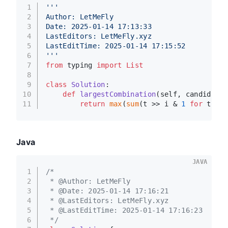
1
'''
2
Author: LetMeFly
3
Date: 2025-01-14 17:13:33
4
LastEditors: LetMeFly.xyz
5
LastEditTime: 2025-01-14 17:15:52
6
'''
7
from
 typing 
import
List
8
9
class
Solution
:
10
def
largestCombination
(
self, candidates
11
return
max
(
sum
(t >> i & 
1
for
 t 
in
 
Java
JAVA
1
/*
2
 * @Author: LetMeFly
3
 * @Date: 2025-01-14 17:16:21
4
 * @LastEditors: LetMeFly.xyz
5
 * @LastEditTime: 2025-01-14 17:16:23
6
 */