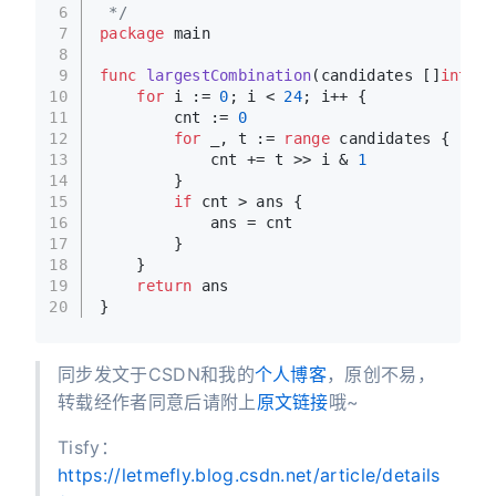
6
 */
7
package
 main
8
9
func
largestCombination
(candidates []
int
)
 (
10
for
 i := 
0
; i < 
24
; i++ {
11
        cnt := 
0
12
for
 _, t := 
range
 candidates {
13
            cnt += t >> i & 
1
14
        }
15
if
 cnt > ans {
16
            ans = cnt
17
        }
18
    }
19
return
 ans
20
}
同步发文于CSDN和我的
个人博客
，原创不易，
转载经作者同意后请附上
原文链接
哦~
Tisfy：
https://letmefly.blog.csdn.net/article/details