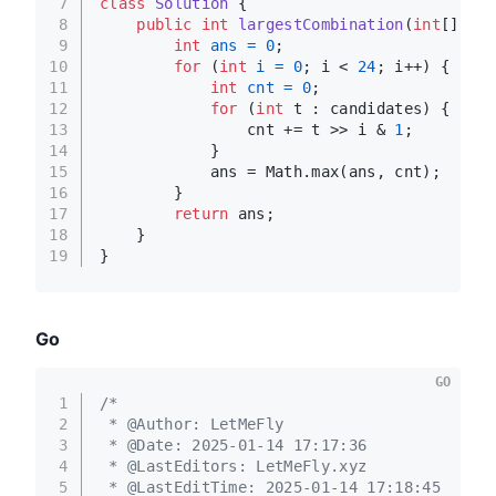
7
class
Solution
 {
8
public
int
largestCombination
(
int
[] can
9
int
ans
=
0
;
10
for
 (
int
i
=
0
; i < 
24
; i++) {
11
int
cnt
=
0
;
12
for
 (
int
 t : candidates) {
13
                cnt += t >> i & 
1
;
14
            }
15
            ans = Math.max(ans, cnt);
16
        }
17
return
 ans;
18
    }
19
}
Go
GO
1
/*
2
 * @Author: LetMeFly
3
 * @Date: 2025-01-14 17:17:36
4
 * @LastEditors: LetMeFly.xyz
5
 * @LastEditTime: 2025-01-14 17:18:45