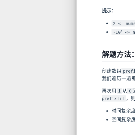
提示：
2 <= num
5
-10
<= n
解题方法
创建数组
pref
我们遍历一遍
再次用
从
i
0
，
prefix[i]
时间复杂
空间复杂