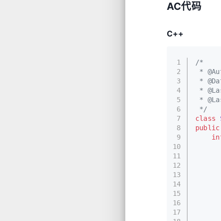
AC代码
C++
1
/*
2
 * @Au
3
 * @Da
4
 * @La
5
 * @La
6
 */
7
class
8
public
9
in
10
11
      
12
13
      
14
      
15
16
17
      