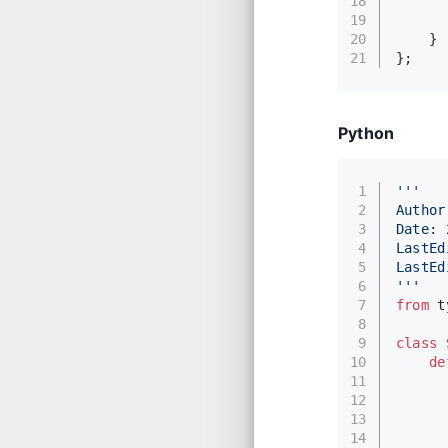
18
      
19
20
    }
21
};
Python
1
'''
2
Author
3
Date: 
4
LastEd
5
LastEd
6
'''
7
from
 t
8
9
class
10
de
11
      
12
      
13
14
      