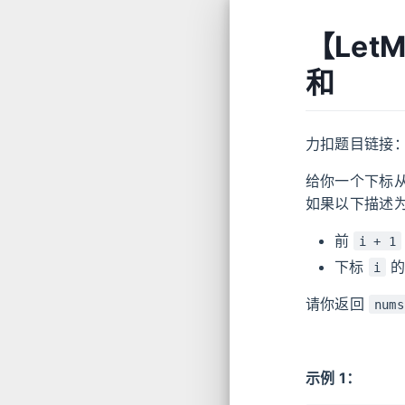
【Let
和
力扣题目链接
给你一个下标
如果以下描述
前
i + 1
下标
的
i
请你返回
nums
示例 1：