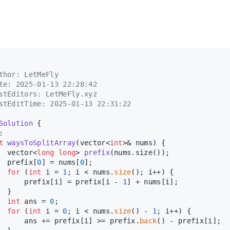
thor: LetMeFly
te: 2025-01-13 22:28:42
stEditors: LetMeFly.xyz
stEditTime: 2025-01-13 22:31:22
Solution
 {
:
t
waysToSplitArray
(vector<
int
>& nums)
{
vector<
long
long
> 
prefix
(nums.size())
;
  prefix[
0
] = nums[
0
];
for
 (
int
 i = 
1
; i < nums.
size
(); i++) {
      prefix[i] = prefix[i - 
1
] + nums[i];
  }
int
 ans = 
0
;
for
 (
int
 i = 
0
; i < nums.
size
() - 
1
; i++) {
      ans += prefix[i] >= prefix.
back
() - prefix[i];