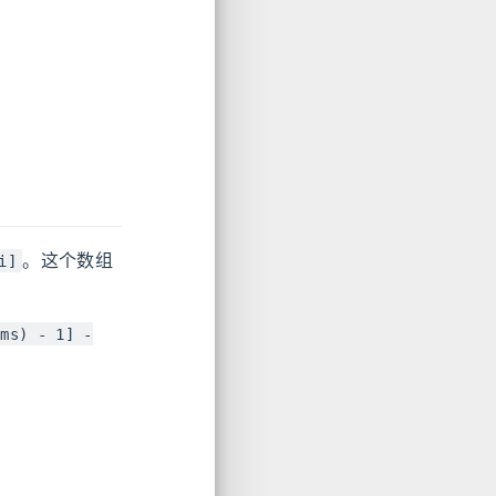
。这个数组
i]
ums) - 1] -