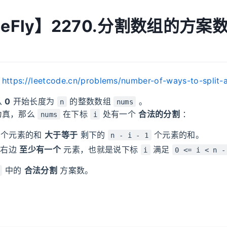
MeFly】2270.分割数组的方案
：
https://leetcode.cn/problems/number-of-ways-to-split-a
从
0
开始长度为
的整数数组
。
n
nums
为真，那么
在下标
处有一个
合法的分割
：
nums
i
个元素的和
大于等于
剩下的
个元素的和。
n - i - 1
右边
至少有一个
元素，也就是说下标
满足
i
0 <= i < n -
中的
合法分割
方案数。