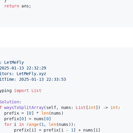
  }
return
 ans;
: LetMeFly
2025-01-13 22:32:29
itors: LetMeFly.xyz
itTime: 2025-01-13 22:33:53
yping 
import
List
Solution
:
f
waysToSplitArray
(
self, nums: 
List
[
int
]
) -> 
int
:
  prefix = [
0
] * 
len
(nums)
  prefix[
0
] = nums[
0
]
for
 i 
in
range
(
1
, 
len
(nums)):
      prefix[i] = prefix[i - 
1
] + nums[i]