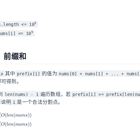
5
s.length <= 10
5
ums[i] <= 10
：前缀和
其中
的值为
ix
prefix[i]
nums[0] + nums[1] + ... + nums[
即可得到。
到
遍历数组，若
len(nums) - 1
prefix[i] >= prefix[len(n
则说明
是一个合法分割点。
i
O
(
l
e
n
(
n
u
m
s
)
)
度
O
(
l
e
n
(
n
u
m
s
)
)
度