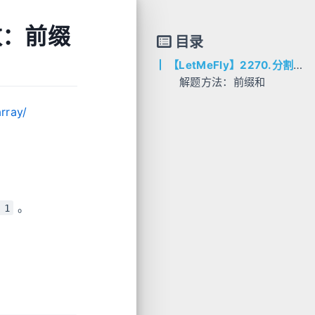
数：前缀
目录
【LetMeFly】2270.分割数组的方案数：前缀和
解题方法：前缀和
AC代码
rray/
C++
Python
Java
Go
。
 1