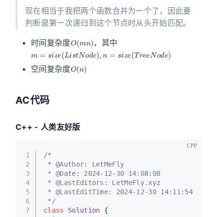
现在相当于我把两个函数合并为一个了，因此要
判断是第一次递归到这个节点时从头开始匹配。
O
(
m
n
)
时间复杂度
，其中
m
=
s
i
z
e
(
L
i
s
t
N
o
d
e
)
,
n
=
s
i
z
e
(
T
r
e
e
N
o
d
e
)
O
(
n
)
空间复杂度
AC代码
C++ - 人类友好版
CPP
1
/*
2
 * @Author: LetMeFly
3
 * @Date: 2024-12-30 14:08:08
4
 * @LastEditors: LetMeFly.xyz
5
 * @LastEditTime: 2024-12-30 14:11:54
6
 */
7
class
Solution
 {