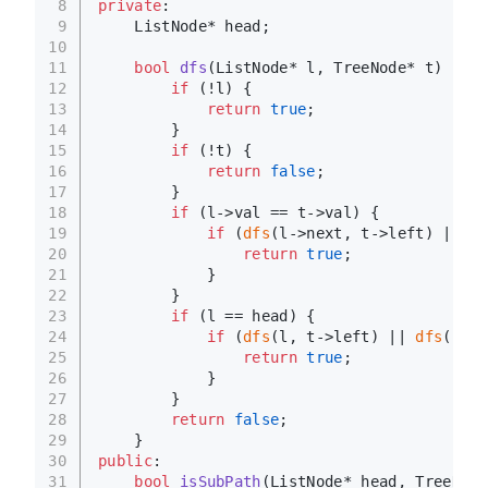
8
private
:
9
    ListNode* head;
10
11
bool
dfs
(ListNode* l, TreeNode* t)
{
12
if
 (!l) {
13
return
true
;
14
        }
15
if
 (!t) {
16
return
false
;
17
        }
18
if
 (l->val == t->val) {
19
if
 (
dfs
(l->next, t->left) || 
df
20
return
true
;
21
            }
22
        }
23
if
 (l == head) {
24
if
 (
dfs
(l, t->left) || 
dfs
(l, t
25
return
true
;
26
            }
27
        }
28
return
false
;
29
    }
30
public
:
31
bool
isSubPath
(ListNode* head, TreeNode