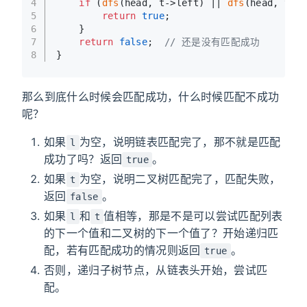
4
if
 (
dfs
(head, t->left) || 
dfs
(head, t->
5
return
true
;
6
    }
7
return
false
;  
// 还是没有匹配成功
8
}
那么到底什么时候会匹配成功，什么时候匹配不成功
呢？
如果
为空，说明链表匹配完了，那不就是匹配
l
成功了吗？返回
。
true
如果
为空，说明二叉树匹配完了，匹配失败，
t
返回
。
false
如果
和
值相等，那是不是可以尝试匹配列表
l
t
的下一个值和二叉树的下一个值了？开始递归匹
配，若有匹配成功的情况则返回
。
true
否则，递归子树节点，从链表头开始，尝试匹
配。