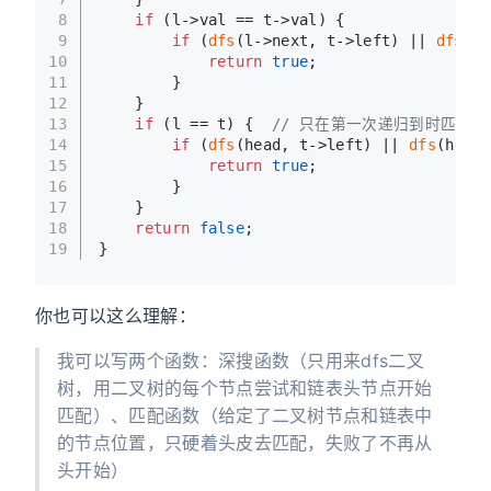
8
if
 (l->val == t->val) {
9
if
 (
dfs
(l->next, t->left) || 
dfs
(l-
10
return
true
;
11
        }
12
    }
13
if
 (l == t) {  
// 只在第一次递归到时匹配
14
if
 (
dfs
(head, t->left) || 
dfs
(head,
15
return
true
;
16
        }
17
    }
18
return
false
;
19
}
你也可以这么理解：
我可以写两个函数：深搜函数（只用来dfs二叉
树，用二叉树的每个节点尝试和链表头节点开始
匹配）、匹配函数（给定了二叉树节点和链表中
的节点位置，只硬着头皮去匹配，失败了不再从
头开始）