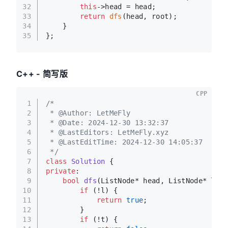
32
this
->head = head;
33
return
dfs
(head, root);
34
    }
35
};
C++ - 简写版
CPP
1
/*
2
 * @Author: LetMeFly
3
 * @Date: 2024-12-30 13:32:37
4
 * @LastEditors: LetMeFly.xyz
5
 * @LastEditTime: 2024-12-30 14:05:37
6
 */
7
class
Solution
 {
8
private
:
9
bool
dfs
(ListNode* head, ListNode* l, T
10
if
 (!l) {
11
return
true
;
12
        }
13
if
 (!t) {