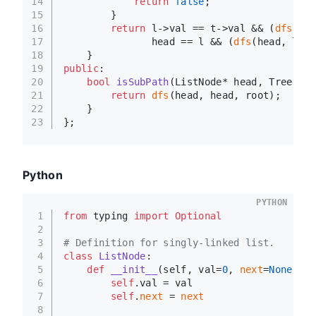
14
return
false
;
15
        }
16
return
 l->val == t->val && (
dfs
(hea
17
               head == l && (
dfs
(head, l, t
18
    }
19
public
:
20
bool
isSubPath
(ListNode* head, TreeNode
21
return
dfs
(head, head, root);
22
    }
23
};
Python
PYTHON
1
from
 typing 
import
Optional
2
3
# Definition for singly-linked list.
4
class
ListNode
:
5
def
__init__
(
self, val=
0
, 
next
=
None
):
6
self
.val = val
7
self
.
next
 = 
next
8