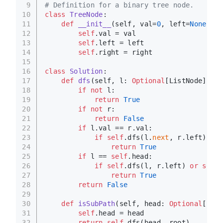
9
# Definition for a binary tree node.
10
class
TreeNode
:
11
def
__init__
(
self, val=
0
, left=
None
, ri
12
self
.val = val
13
self
.left = left
14
self
.right = right
15
16
class
Solution
:
17
def
dfs
(
self, l: 
Optional
[ListNode], r:
18
if
not
 l:
19
return
True
20
if
not
 r:
21
return
False
22
if
 l.val == r.val:
23
if
self
.dfs(l.
next
, r.left) 
or
24
return
True
25
if
 l == 
self
.head:
26
if
self
.dfs(l, r.left) 
or
self
.
27
return
True
28
return
False
29
30
def
isSubPath
(
self, head: 
Optional
[List
31
self
.head = head
32
return
self
.dfs(head, root)