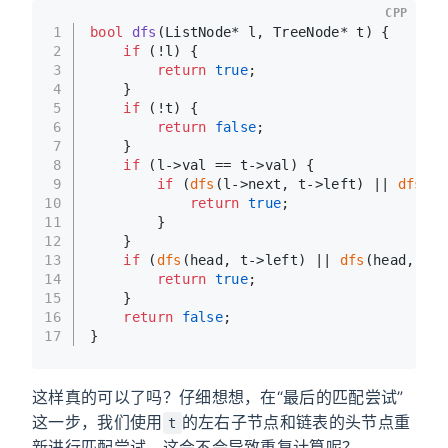
CPP
1
bool
dfs
(ListNode* l, TreeNode* t)
{
2
if
 (!l) {
3
return
true
;
4
    }
5
if
 (!t) {
6
return
false
;
7
    }
8
if
 (l->val == t->val) {
9
if
 (
dfs
(l->next, t->left) || 
dfs
(l-
10
return
true
;
11
        }
12
    }
13
if
 (
dfs
(head, t->left) || 
dfs
(head, t->
14
return
true
;
15
    }
16
return
false
;
17
}
这样真的可以了吗？仔细想想，在“最后的匹配尝试”
这一步，我们使用
的左右子节点和链表的头节点重
t
新进行匹配尝试。这会不会导致重复计算呢？