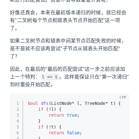
好像还真会，本来在最初版本递归的时候，就已经会
有“二叉树每个节点和链表头节点开始匹配”这一项
了。
如果二叉树节点和链表中间某节点匹配失败的时候，
是不是就不应该再尝试“子节点从链表头开始匹配”
了？
因此，在最后的“最后的匹配尝试”这一步之前应该加
上一个特判：
。这样能保证只在“第一次递归”
l == t
到时重投开始匹配。
CPP
1
bool
dfs
(ListNode* l, TreeNode* t)
{
2
if
 (!l) {
3
return
true
;
4
    }
5
if
 (!t) {
6
return
false
;
7
    }