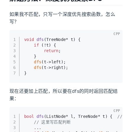
如果我不匹配，只写一个深度优先搜索函数，怎么
写？
CPP
1
void
dfs
(TreeNode* t)
{
2
if
 (!t) {
3
return
;
4
    }
5
dfs
(t->left);
6
dfs
(t->right);
7
}
现在还要加上匹配，所以要在dfs的同时返回匹配结
果：
CPP
1
bool
dfs
(ListNode* l, TreeNode* t)
{  
// 
2
// 这里写匹配判断
3
    ...