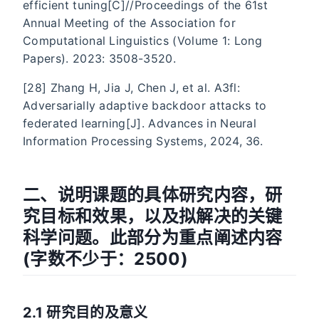
efficient tuning[C]//Proceedings of the 61st
Annual Meeting of the Association for
Computational Linguistics (Volume 1: Long
Papers). 2023: 3508-3520.
[28] Zhang H, Jia J, Chen J, et al. A3fl:
Adversarially adaptive backdoor attacks to
federated learning[J]. Advances in Neural
Information Processing Systems, 2024, 36.
二、说明课题的具体研究内容，研
究目标和效果，以及拟解决的关键
科学问题。此部分为重点阐述内容
(字数不少于：2500)
2.1 研究目的及意义