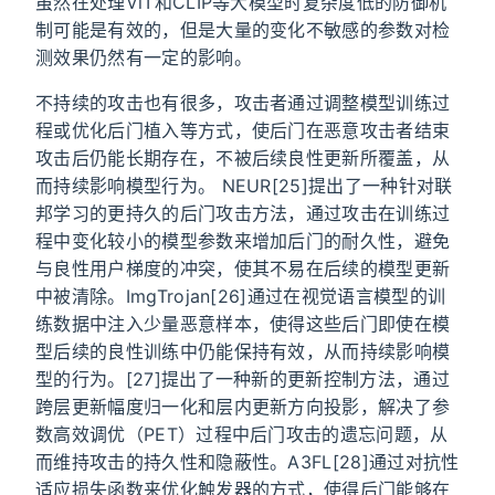
虽然在处理ViT和CLIP等大模型时复杂度低的防御机
制可能是有效的，但是大量的变化不敏感的参数对检
测效果仍然有一定的影响。
不持续的攻击也有很多，攻击者通过调整模型训练过
程或优化后门植入等方式，使后门在恶意攻击者结束
攻击后仍能长期存在，不被后续良性更新所覆盖，从
而持续影响模型行为。 NEUR[25]提出了一种针对联
邦学习的更持久的后门攻击方法，通过攻击在训练过
程中变化较小的模型参数来增加后门的耐久性，避免
与良性用户梯度的冲突，使其不易在后续的模型更新
中被清除。ImgTrojan[26]通过在视觉语言模型的训
练数据中注入少量恶意样本，使得这些后门即使在模
型后续的良性训练中仍能保持有效，从而持续影响模
型的行为。[27]提出了一种新的更新控制方法，通过
跨层更新幅度归一化和层内更新方向投影，解决了参
数高效调优（PET）过程中后门攻击的遗忘问题，从
而维持攻击的持久性和隐蔽性。A3FL[28]通过对抗性
适应损失函数来优化触发器的方式，使得后门能够在