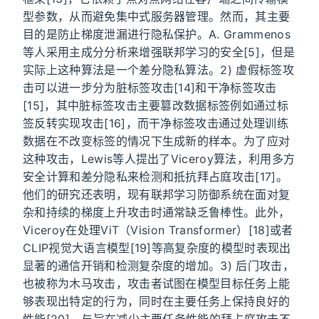
型参数，从而避免集中式服务器管理。然而，其主要
目的是防止梯度泄漏进行隐私保护。A. Grammenos
等人采用主成分分析来增强联邦学习的安全[5]，但是
实际上这种算法是一个差分隐私算法。2) 虚假标签攻
击可以进一步分为脏标签攻击[14]和干净标签攻击
[15]，其中脏标签攻击主要篡改数据标签例如通过标
签反转实现攻击[16]，而干净标签攻击通过处理训练
数据在不改变标签的情况下生成新的样本。为了应对
这种攻击，Lewis等人提出了Viceroy算法，利用多方
安全计算和差分隐私来检测和抵抗拜占庭攻击[17]。
他们的研究还表明，现有联邦学习防御系统在面对复
杂和持续的梯度上升攻击时通常缺乏鲁棒性。此外，
Viceroy在处理ViT（Vision Transformer）[18]或者
CLIP视觉大语言模型[19]等高复杂度的模型时表现出
显著的通信开销和检测复杂度的增加。3) 后门攻击，
也被称为木马攻击，攻击者试图在模型目标任务上能
够表现出特定的行为，同时在主要任务上保持良好的
性能[20]。与旨在减少主要任务性能的拜占庭攻击不