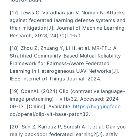
[17] Lewis C, Varadharajan V, Noman N. Attacks
against federated learning defense systems and
their mitigation[J]. Journal of Machine Learning
Research, 2023, 24(30): 1-50.
[18] Zhou Z, Zhuang Y, Li H, et al. MR-FFL: A
Stratified Community-Based Mutual Reliability
Framework for Fairness-Aware Federated
Learning in Heterogeneous UAV Networks[J].
IEEE Internet of Things Journal, 2024.
[19] OpenAI. (2024) Clip (contrastive language–
image pretraining) - vitb/32. Accessed: 2024-
09-13. [Online]. Available:
https://huggingface
.
co/openai/clip-vit-base-patch32.
[20] Sun Z, Kairouz P, Suresh A T, et al. Can you
really backdoor federated learning?[J]. arXiv