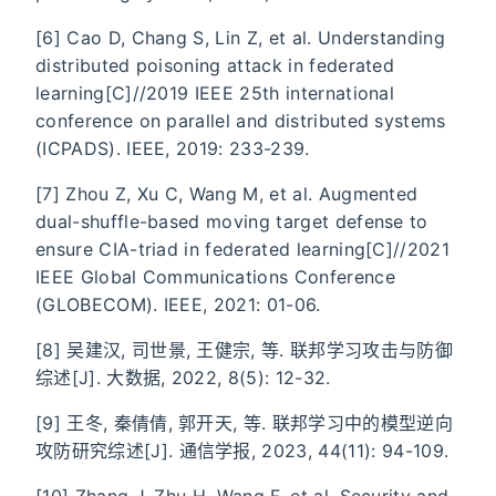
[6] Cao D, Chang S, Lin Z, et al. Understanding
distributed poisoning attack in federated
learning[C]//2019 IEEE 25th international
conference on parallel and distributed systems
(ICPADS). IEEE, 2019: 233-239.
[7] Zhou Z, Xu C, Wang M, et al. Augmented
dual-shuffle-based moving target defense to
ensure CIA-triad in federated learning[C]//2021
IEEE Global Communications Conference
(GLOBECOM). IEEE, 2021: 01-06.
[8] 吴建汉, 司世景, 王健宗, 等. 联邦学习攻击与防御
综述[J]. 大数据, 2022, 8(5): 12-32.
[9] 王冬, 秦倩倩, 郭开天, 等. 联邦学习中的模型逆向
攻防研究综述[J]. 通信学报, 2023, 44(11): 94-109.
[10] Zhang J, Zhu H, Wang F, et al. Security and