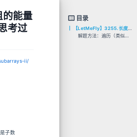
数组的能量
目录
附思考过
【LetMeFly】3255.长度为 K 的子数组的能量值 II：和官解思路不同的O(n)做法（附思考过程）
解题方法：遍历（类似滑动窗口）
AC代码
C++
Python
ubarrays-ii/
Java
Go
是子数