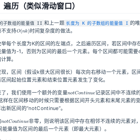
：遍历（类似滑动窗口）
和上一题
的
 的子数组的能量值 II
长度为 K 的子数组的能量值 I
O
(
n
k
)
量不支持
时间复杂度的做法。
举每个长度为K的区间的左端点，之后遍历区间，若区间中存在
能量值为-1，否则为区间的最后一个元素。每个区间都可能需要
的计算。
发现，区间（假设k很大区间很长）每次向右移动一个元素，区
有区间起始位置元素和结束位置元素发生了变化。
n
o
t
C
o
n
t
i
n
u
e
来了，我们使用一个额外的变量
记录区间中不连续的
，这样在区间移动的时候只需要根据区间开头元素和末尾元素的
新区间的“notContinue”。
n
o
t
C
o
u
t
i
n
u
e
的
非零，则说明该区间中存在相邻不连续的元素对，
间能量值为区间的最后一个元素（即最大元素）。
O
(
n
)