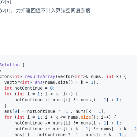
度
O
(
1
)
度
，力扣返回值不计入算法空间复杂度
Solution
 {
:
ctor<
int
> 
resultsArray
(vector<
int
>& nums, 
int
 k)
{
vector<
int
> 
ans
(nums.size() - k + 
1
)
;
int
 notContinue = 
0
;
for
 (
int
 i = 
1
; i < k; i++) {
      notContinue += nums[i] != nums[i - 
1
] + 
1
;
  }
  ans[
0
] = notContinue ? 
-1
 : nums[k - 
1
];
for
 (
int
 i = 
1
; i + k <= nums.
size
(); i++) {
      notContinue -= nums[i] != nums[i - 
1
] + 
1
;
      notContinue += nums[i + k - 
1
] != nums[i + k - 
2
      ans[i] = notContinue ? 
-1
 : nums[i + k - 
1
];