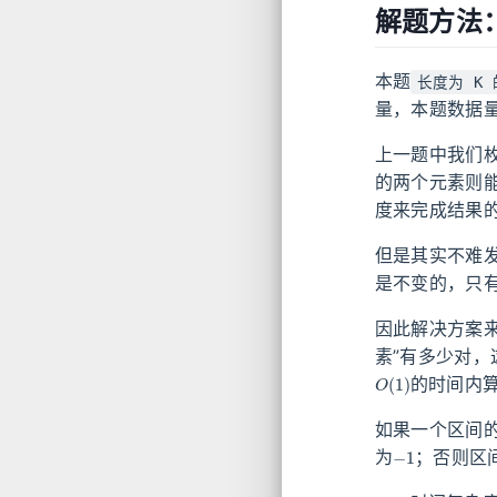
解题方法
本题
长度为 K
量，本题数据
上一题中我们枚
的两个元素则
度来完成结果
但是其实不难
是不变的，只
因此解决方案
素”有多少对
O
(
1
)
的时间内算出
如果一个区间
−
1
为
；否则区