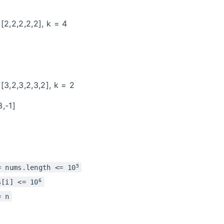
[2,2,2,2,2], k = 4
[3,2,3,2,3,2], k = 2
3,-1]
5
= nums.length <= 10
6
s[i] <= 10
= n