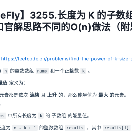
MeFly】3255.长度为 K 的子
：和官解思路不同的O(n)做法（
：
https://leetcode.cn/problems/find-the-power-of-k-size-s
为
的整数数组
和一个正整数
。
n
nums
k
量值
定义为：
元素都是依次
连续
且
上升
的，那么能量值为
最大
的元素。
 。
中所有长度为
的
子数组
的能量值。
ms
k
长度为
的整数数组
，其中
n - k + 1
results
results[i]