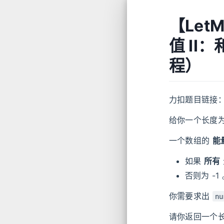
【Let
值 II
程）
力扣题目链接
给你一个长度
一个数组的
能
如果
所有
否则为 -1
你需要求出
nu
请你返回一个