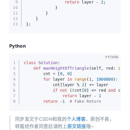
9
return
 layer - 
2
;
10
            }
11
        }
12
    }
13
};
Python
PYTHON
1
class
Solution
:
2
def
maxHeightOfTriangle
(
self, red: 
int
,
3
        cnt = [
0
, 
0
]
4
for
 layer 
in
range
(
1
, 
1000000
):
5
            cnt[layer % 
2
] += layer
6
if
not
 ((cnt[
0
] <= red 
and
 cnt[
7
return
 layer - 
1
8
return
 -
1
# Fake Return
同步发文于CSDN和我的
个人博客
，原创不易，
转载经作者同意后请附上
原文链接
哦~