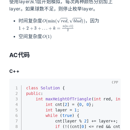
使用layer从1层开始模拟，每次两种颜色分别加上
layer。如果球数不足，则停止枚举layer。
O
(
min
(
r
e
d
,
b
l
u
d
)
)
时间复杂度
，因为
1
+
2
+
3
+
…
+
k
=
n
(
n
+
1
)
2
O
(
1
)
空间复杂度
AC代码
C++
CPP
1
class
Solution
 {
2
public
:
3
int
maxHeightOfTriangle
(
int
 red, 
int
 bl
4
int
 cnt[
2
] = {
0
, 
0
};
5
int
 layer = 
1
;
6
while
 (
true
) {
7
            cnt[layer % 
2
] += layer++;
8
if
 (!((cnt[
0
] <= red && cnt[
1
] 