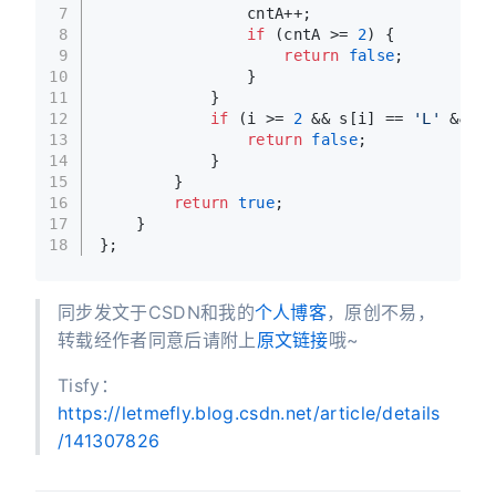
7
                cntA++;
8
if
 (cntA >= 
2
) {
9
return
false
;
10
                }
11
            }
12
if
 (i >= 
2
 && s[i] == 
'L'
 && s[
13
return
false
;
14
            }
15
        }
16
return
true
;
17
    }
18
};
同步发文于CSDN和我的
个人博客
，原创不易，
转载经作者同意后请附上
原文链接
哦~
Tisfy：
https://letmefly.blog.csdn.net/article/details
/141307826