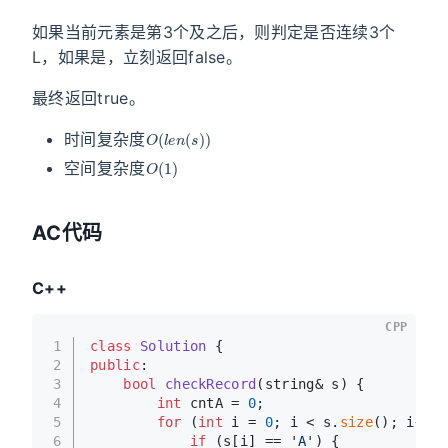
如果当前元素是第3个及之后，则判定是否连续3个
L，如果是，立刻返回false。
最终返回true。
O
(
l
e
n
(
s
)
)
时间复杂度
O
(
1
)
空间复杂度
AC代码
C++
CPP
1
class
Solution
 {
2
public
:
3
bool
checkRecord
(string& s)
{
4
int
 cntA = 
0
;
5
for
 (
int
 i = 
0
; i < s.
size
(); i++) 
6
if
 (s[i] == 
'A'
) {