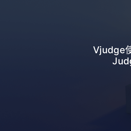
Vjudge
Ju