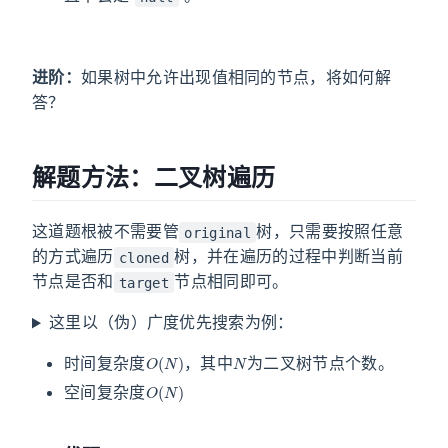
进阶：
如果树中允许出现值相同的节点，将如何解
答？
解题方法：二叉树遍历
这道题根被不需要管
树，只需要按照任意
original
的方式遍历
树，并在遍历的过程中判断当前
cloned
节点是否和
节点相同即可。
target
这里以（伪）广度优先搜索为例：
O
(
N
)
N
时间复杂度
，其中
为二叉树节点个数。
O
(
N
)
空间复杂度