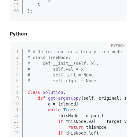
19
    }
20
};
Python
PYTHON
1
# # Definition for a binary tree node.
2
# class TreeNode:
3
#     def __init__(self, x):
4
#         self.val = x
5
#         self.left = None
6
#         self.right = None
7
8
class
Solution
:
9
def
getTargetCopy
(
self, original: TreeN
10
        q = [cloned]
11
while
True
:
12
            thisNode = q.pop()
13
if
 thisNode.val == target.val:
14
return
 thisNode
15
if
 thisNode.left: