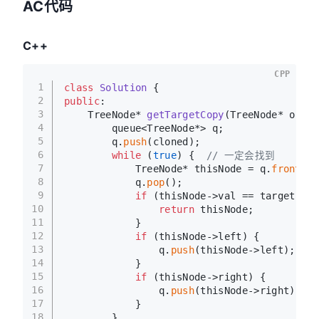
AC代码
C++
CPP
1
class
Solution
 {
2
public
:
3
TreeNode* 
getTargetCopy
(TreeNode* origi
4
        queue<TreeNode*> q;
5
        q.
push
(cloned);
6
while
 (
true
) {  
// 一定会找到
7
            TreeNode* thisNode = q.
front
();
8
            q.
pop
();
9
if
 (thisNode->val == target->va
10
return
 thisNode;
11
            }
12
if
 (thisNode->left) {
13
                q.
push
(thisNode->left);
14
            }
15
if
 (thisNode->right) {
16
                q.
push
(thisNode->right);
17
            }
18
        }