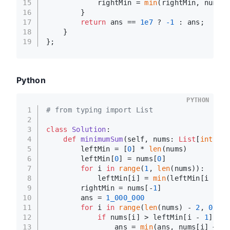
15
            rightMin = 
min
(rightMin, nums[i
16
        }
17
return
 ans == 
1e7
 ? 
-1
 : ans;
18
    }
19
};
Python
PYTHON
1
# from typing import List
2
3
class
Solution
:
4
def
minimumSum
(
self, nums: 
List
[
int
]
) -
5
        leftMin = [
0
] * 
len
(nums)
6
        leftMin[
0
] = nums[
0
]
7
for
 i 
in
range
(
1
, 
len
(nums)):
8
            leftMin[i] = 
min
(leftMin[i - 
1
]
9
        rightMin = nums[-
1
]
10
        ans = 
1_000_000
11
for
 i 
in
range
(
len
(nums) - 
2
, 
0
, -
1
12
if
 nums[i] > leftMin[i - 
1
] 
and
13
                ans = 
min
(ans, nums[i] + le