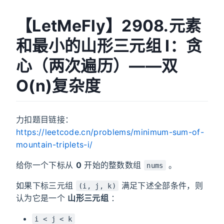
【LetMeFly】2908.元素
和最小的山形三元组 I：贪
心（两次遍历）——双
O(n)复杂度
力扣题目链接：
https://leetcode.cn/problems/minimum-sum-of-
mountain-triplets-i/
给你一个下标从
0
开始的整数数组
。
nums
如果下标三元组
满足下述全部条件，则
(i, j, k)
认为它是一个
山形三元组
：
i < j < k