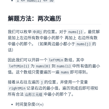
1 <= nums[i] <= 50
解题方法：两次遍历
我们可以枚举
的位置。对于
，最优解
中间j
nums[j]
是加上左边所有数中最小的那个 再加上 右边所有数
中最小的那个。（如果两边最小都小于
的
nums[j]
话）
因此我们可以开辟一个
数组，其中
leftMin
为
到
中所有值的最小
leftMin[i]
nums[0]
nums[i]
值。这个数组只需要遍历一遍
即可得到。
nums
接着从右往左遍历
的位置，并使用一个变量
j
记录右边的最小值，遍历完成后即可得知
rightMin
所有合法
中最小的那个了。
山形三元组
O
(
n
)
时间复杂度
O
(
n
)