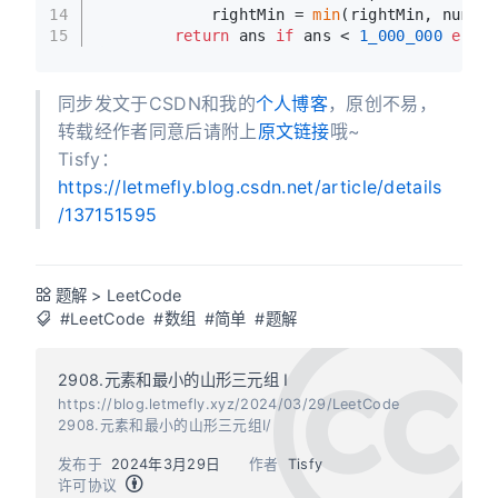
14
            rightMin = 
min
(rightMin, nums[i
15
return
 ans 
if
 ans < 
1_000_000
else
 
同步发文于CSDN和我的
个人博客
，原创不易，
转载经作者同意后请附上
原文链接
哦~
Tisfy：
https://letmefly.blog.csdn.net/article/details
/137151595
题解
>
LeetCode
#LeetCode
#数组
#简单
#题解
2908.元素和最小的山形三元组 I
https://blog.letmefly.xyz/2024/03/29/LeetCode
2908.元素和最小的山形三元组I/
发布于
2024年3月29日
作者
Tisfy
许可协议