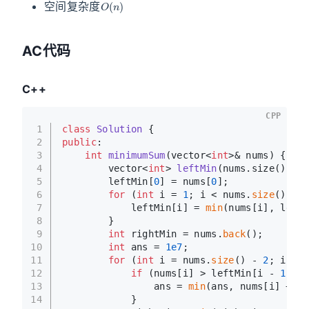
空间复杂度
AC代码
C++
CPP
1
class
Solution
 {
2
public
:
3
int
minimumSum
(vector<
int
>& nums)
{
4
vector<
int
> 
leftMin
(nums.size())
;
5
        leftMin[
0
] = nums[
0
];
6
for
 (
int
 i = 
1
; i < nums.
size
(); i+
7
            leftMin[i] = 
min
(nums[i], leftM
8
        }
9
int
 rightMin = nums.
back
();
10
int
 ans = 
1e7
;
11
for
 (
int
 i = nums.
size
() - 
2
; i > 
0
12
if
 (nums[i] > leftMin[i - 
1
] &&
13
                ans = 
min
(ans, nums[i] + le
14
            }