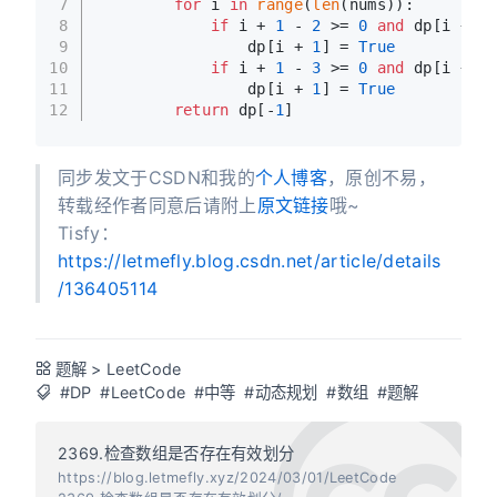
7
for
 i 
in
range
(
len
(nums)):
8
if
 i + 
1
 - 
2
 >= 
0
and
 dp[i + 
1
 
9
                dp[i + 
1
] = 
True
10
if
 i + 
1
 - 
3
 >= 
0
and
 dp[i + 
1
 
11
                dp[i + 
1
] = 
True
12
return
 dp[-
1
]
同步发文于CSDN和我的
个人博客
，原创不易，
转载经作者同意后请附上
原文链接
哦~
Tisfy：
https://letmefly.blog.csdn.net/article/details
/136405114
题解
>
LeetCode
#DP
#LeetCode
#中等
#动态规划
#数组
#题解
2369.检查数组是否存在有效划分
https://blog.letmefly.xyz/2024/03/01/LeetCode