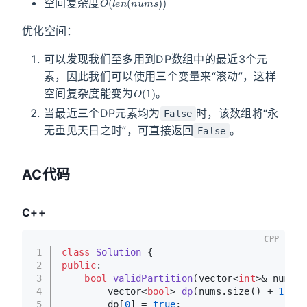
空间复杂度
优化空间：
可以发现我们至多用到DP数组中的最近3个元
素，因此我们可以使用三个变量来“滚动”，这样
O
(
1
)
空间复杂度能变为
。
当最近三个DP元素均为
时，该数组将“永
False
无重见天日之时”，可直接返回
。
False
AC代码
C++
CPP
1
class
Solution
 {
2
public
:
3
bool
validPartition
(vector<
int
>& nums)
4
vector<
bool
> 
dp
(nums.size() + 
1
)
;
5
        dp[
0
] = 
true
;