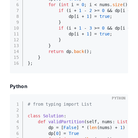
6
for
 (
int
 i = 
0
; i < nums.
size
(); i+
7
if
 (i + 
1
 - 
2
 >= 
0
 && dp[i + 
1
 
8
                dp[i + 
1
] = 
true
;
9
            }
10
if
 (i + 
1
 - 
3
 >= 
0
 && dp[i + 
1
 
11
                dp[i + 
1
] = 
true
;
12
            }
13
        }
14
return
 dp.
back
();
15
    }
16
};
Python
PYTHON
1
# from typing import List
2
3
class
Solution
:
4
def
validPartition
(
self, nums: 
List
[
int
5
        dp = [
False
] * (
len
(nums) + 
1
)
6
        dp[
0
] = 
True