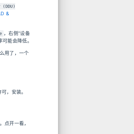
r (DDU)
AD &
，右侧“设备
e
辨率可能会降低。
什么用了，一个
许可，安装。
标。点开一看，