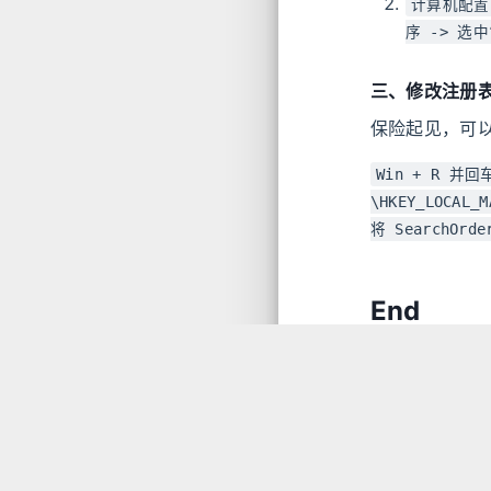
计算机配置 
序 -> 选中
三、修改注册
保险起见，可
Win + R 并回
\HKEY_LOCAL_M
将 SearchOrd
End
挺繁琐的，但B
系统更新”页面
新驱动了。
啊咧，操作教