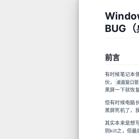
Wind
BUG
前言
有时候笔记本
伙，
桌面窗口管
黑屏一下就恢
但有时候电脑
黑屏死机了，
其实本来是想
则kill之，