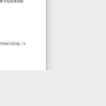
ws更新不包括驱动程
rSearching ->
“Windows
系统再自动更