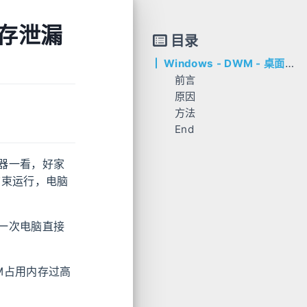
内存泄漏
目录
Windows - DWM - 桌面窗口管理器内存泄漏BUG（桌面窗口管理器内存占用过高）
前言
原因
方法
End
一、卸载旧驱动
二、安装新驱动
三、禁止Windows自动更新驱动
器一看，好家
一、修改系统设置
键结束运行，电脑
二、修改策略组
三、修改注册表
一次电脑直接
M占用内存过高