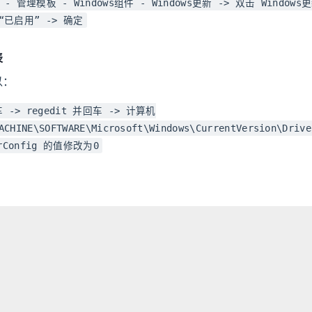
- 管理模板 - Windows组件 - Windows更新 -> 双击 Windo
“已启用” -> 确定
表
以：
车 -> regedit 并回车 -> 计算机
ACHINE\SOFTWARE\Microsoft\Windows\CurrentVersion\Drive
erConfig 的值修改为0
UG修复了还是比较开心的。对了，设置成功的话，还能够在设置中
，看到红色的
。出现这个就比较放心
*某些设置由你的组织来管理
程，竟然没图？