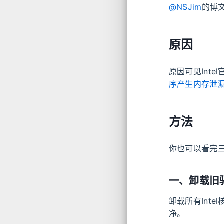
@NSJim
的博
原因
原因可见Inte
序产生内存泄
方法
你也可以看完
一、卸载旧
卸载所有Int
净。