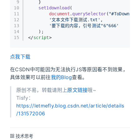
9
    }
10
set1download
(
11
document
.
querySelector
(
"#ToDownload
12
'文本文件下载测试.txt'
,
13
'要下载的内容，引号测试"6"666'
14
    );
15
</
script
>
点我下载
在CSDN中可能因为无法执行JS等原因看不到效果，
具体效果可以前往
我的Blog
查看。
原创不易，转载请附上
原文链接
哦~
Tisfy：
https://letmefly.blog.csdn.net/article/details
/131572006
技术思考