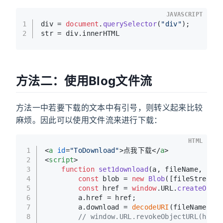
JAVASCRIPT
1
div = 
document
.
querySelector
(
"div"
);
2
str = div.
innerHTML
方法二：使用Blog文件流
方法一中若要下载的文本中有引号，则转义起来比较
麻烦。因此可以使用文件流来进行下载：
HTML
1
<
a
id
=
"ToDownload"
>
点我下载
</
a
>
2
<
script
>
3
function
set1download
(
a, fileName, file
4
const
 blob = 
new
Blob
([fileStream],
5
const
 href = 
window
.
URL
.
createObjec
6
        a.
href
 = href;
7
        a.
download
 = 
decodeURI
(fileName);
8
// window.URL.revokeObjectURL(href)