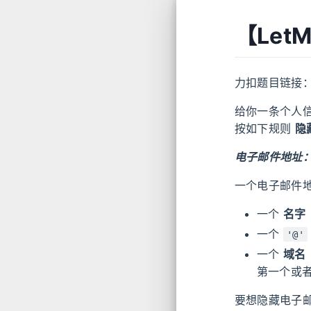
【Let
力扣题目链接
给你一条个人
按如下规则
隐
电子邮件地址
一个电子邮件
一个
名字
一个
'@'
一个
域名
第一个或
要想隐藏电子