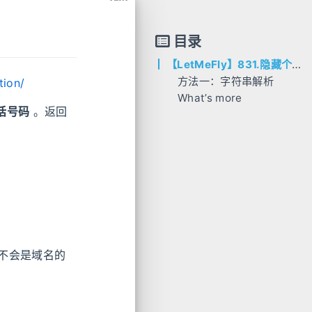
目录
【LetMeFly】831.隐藏个人信息
方法一：字符串解析
tion/
What’s more
邮箱
话号码
。返回
电话
AC代码
C++
Python
不会是域名的