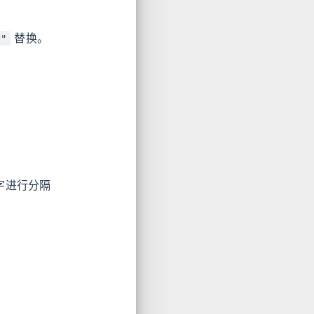
替换。
*"
字进行分隔