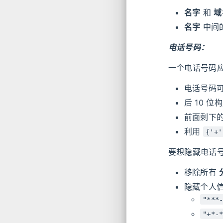
名字
和
域
名字
中间
电话号码：
一个电话号码
电话号码可
后 10 位
前面剩下的
利用
{'+'
要想隐藏电话
移除所有
隐藏个人
"***
"+*-