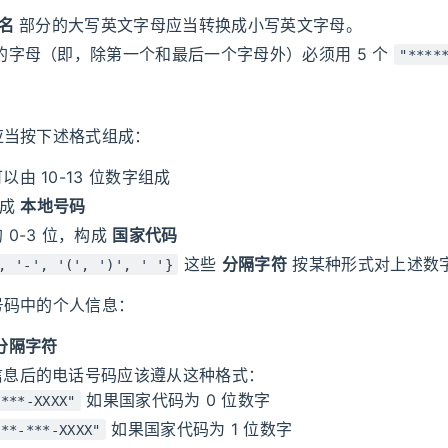
名
部分的大写英文字母应当转换成小写英文字母。
的字母（即，除第一个和最后一个字母外）必须用 5 个
"****
应当按下述格式组成：
以由 10-13 位数字组成
构成
本地号码
 0-3 位，构成
国家代码
这些
分隔字符
按某种形式对上述数
, '-', '(', ')', ' '}
号码中的个人信息：
分隔字符
信息后的电话号码应该遵从这种格式：
如果国家代码为 0 位数字
-***-XXXX"
如果国家代码为 1 位数字
***-***-XXXX"