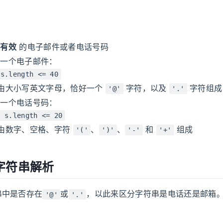
个
有效
的电子邮件或者电话号码
一个电子邮件：
 s.length <= 40
由大小写英文字母，恰好一个
字符，以及
字符组成
'@'
'.'
一个电话号码：
= s.length <= 20
由数字、空格、字符
、
、
和
组成
'('
')'
'-'
'+'
字符串解析
串中是否存在
或
，以此来区分字符串是电话还是邮箱
'@'
'.'