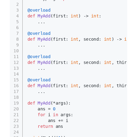
2
3
@overload
4
def
MyAdd
(
first: 
int
) -> 
int
:
5
    ...
6
7
@overload
8
def
MyAdd
(
first: 
int
, second: 
int
) -> 
int
:
9
    ...
10
11
@overload
12
def
MyAdd
(
first: 
int
, second: 
int
, third: 
i
13
    ...
14
15
@overload
16
def
MyAdd
(
first: 
int
, second: 
int
, third: 
i
17
    ...
18
19
def
MyAdd
(
*args
):
20
    ans = 
0
21
for
 i 
in
 args:
22
        ans += i
23
return
 ans
24