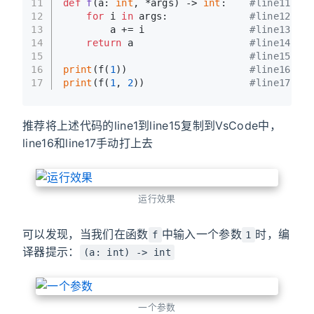
11
def
f
(
a: 
int
, *args
) -> 
int
:    
#line11
12
for
 i 
in
 args:              
#line12
13
        a += i                  
#line13
14
return
 a                    
#line14
15
#line15
16
print
(f(
1
))                     
#line16
17
print
(f(
1
, 
2
))                  
#line17
推荐将上述代码的line1到line15复制到VsCode中，
line16和line17手动打上去
运行效果
可以发现，当我们在函数
中输入一个参数
时，编
f
1
译器提示：
(a: int) -> int
一个参数