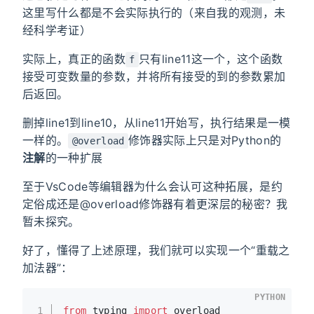
这里写什么都是不会实际执行的（来自我的观测，未
经科学考证）
实际上，真正的函数
只有line11这一个，这个函数
f
接受可变数量的参数，并将所有接受的到的参数累加
后返回。
删掉line1到line10，从line11开始写，执行结果是一模
一样的。
修饰器实际上只是对Python的
@overload
注解
的一种扩展
至于VsCode等编辑器为什么会认可这种拓展，是约
定俗成还是@overload修饰器有着更深层的秘密？我
暂未探究。
好了，懂得了上述原理，我们就可以实现一个“重载之
加法器”：
PYTHON
1
from
 typing 
import
 overload