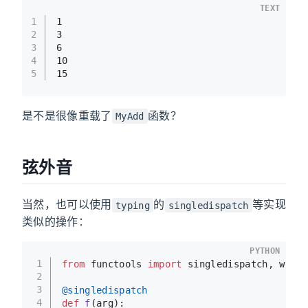
TEXT
1
1
2
3
3
6
4
10
5
15
是不是很像重载了
函数？
MyAdd
弦外音
当然，也可以使用
的
等实现
typing
singledispatch
类似的操作：
PYTHON
1
from
 functools 
import
 singledispatch, wraps
2
3
@singledispatch
4
def
f
(
arg
):