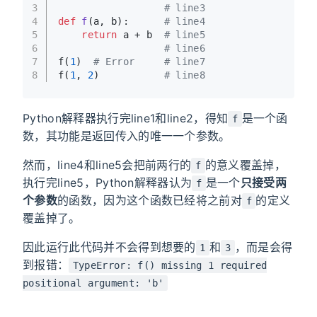
3
# line3
4
def
f
(
a, b
):      
# line4
5
return
 a + b  
# line5
6
# line6
7
f(
1
)  
# Error     # line7
8
f(
1
, 
2
)           
# line8
Python解释器执行完line1和line2，得知
是一个函
f
数，其功能是返回传入的唯一一个参数。
然而，line4和line5会把前两行的
的意义覆盖掉，
f
执行完line5，Python解释器认为
是一个
只接受两
f
个参数
的函数，因为这个函数已经将之前对
的定义
f
覆盖掉了。
因此运行此代码并不会得到想要的
和
，而是会得
1
3
到报错：
TypeError: f() missing 1 required
positional argument: 'b'