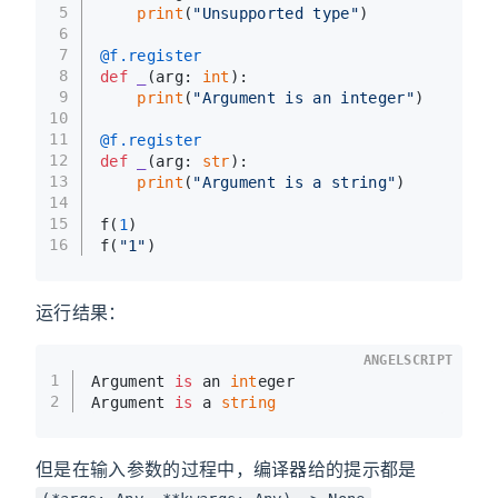
5
print
(
"Unsupported type"
)
6
7
@f.register
8
def
_
(
arg: 
int
):
9
print
(
"Argument is an integer"
)
10
11
@f.register
12
def
_
(
arg: 
str
):
13
print
(
"Argument is a string"
)
14
15
f(
1
)
16
f(
"1"
)
运行结果：
ANGELSCRIPT
1
Argument 
is
 an 
int
eger
2
Argument 
is
 a 
string
但是在输入参数的过程中，编译器给的提示都是