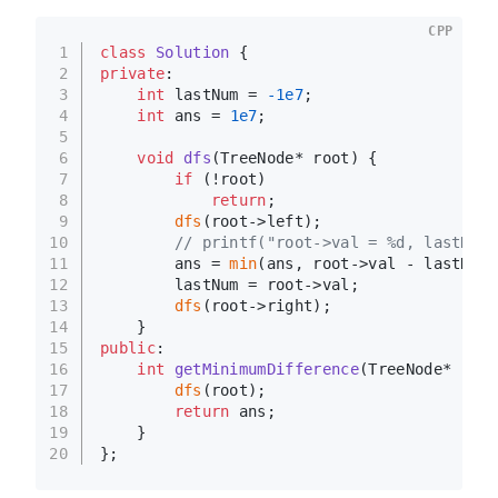
CPP
1
class
Solution
 {
2
private
:
3
int
 lastNum = 
-1e7
;
4
int
 ans = 
1e7
;
5
6
void
dfs
(TreeNode* root)
{
7
if
 (!root)
8
return
;
9
dfs
(root->left);
10
// printf("root->val = %d, lastNum 
11
        ans = 
min
(ans, root->val - lastNum)
12
        lastNum = root->val;
13
dfs
(root->right);
14
    }
15
public
:
16
int
getMinimumDifference
(TreeNode* root
17
dfs
(root);
18
return
 ans;
19
    }
20
};