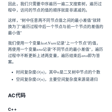
因此，我们只需要中序遍历一遍二叉搜索树，遍历过
程中，访问的节点的值的顺序就是非递减的。
这样，“树中任意两不同节点值之间的最小差值”就转
换为了“遍历过程中后一个节点与前一个节点的差值的
最小值”
l
a
s
t
N
u
m
我们使用一个变量
记录“上一个节点”的值，
a
n
s
再使用一个变量
记录“不同节点的最小差值”，遍历
a
n
s
过程中不断更新上述两变量，遍历结束后
即为答
案。
O
(
n
)
n
时间复杂度
，其中
是二叉树中节点的个数
O
(
n
)
空间复杂度
，主要空间复杂度来源是递归
AC代码
C++