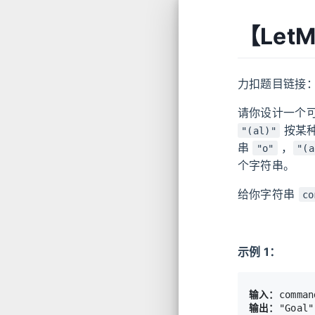
【LetM
力扣题目链接
请你设计一个
按某种
"(al)"
串
，
"o"
"(a
个字符串。
给你字符串
co
示例 1：
输入：
输出：