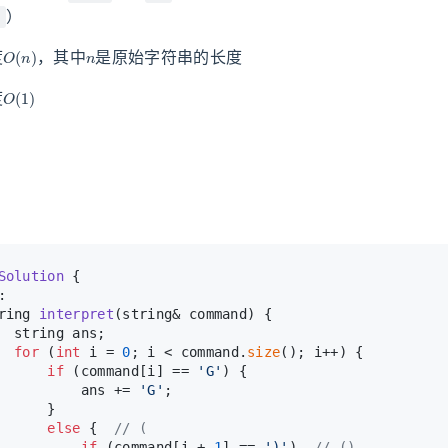
）
)
O
(
n
)
n
度
，其中
是原始字符串的长度
O
(
1
)
度
Solution
 {
:
ring 
interpret
(string& command)
{
  string ans;
for
 (
int
 i = 
0
; i < command.
size
(); i++) {
if
 (command[i] == 
'G'
) {
          ans += 
'G'
;
      }
else
 {  
// (
if
 (command[i + 
1
] == 
')'
)  
// ()