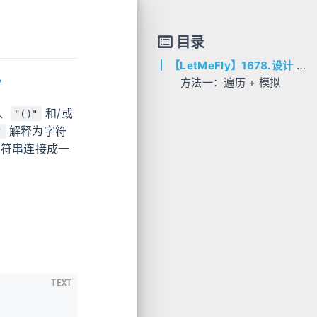
目录
【LetMeFly】1678.设计 Goal 解析器
方法一：遍历 + 模拟
/
AC代码
、
和/或
"()"
C++
解释为字符
"
符串连接成一
TEXT