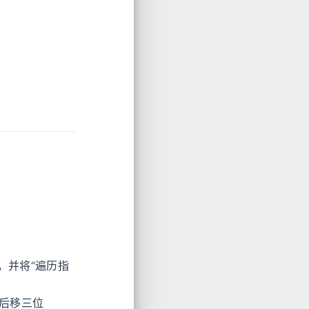
，并将“遍历指
”后移三位