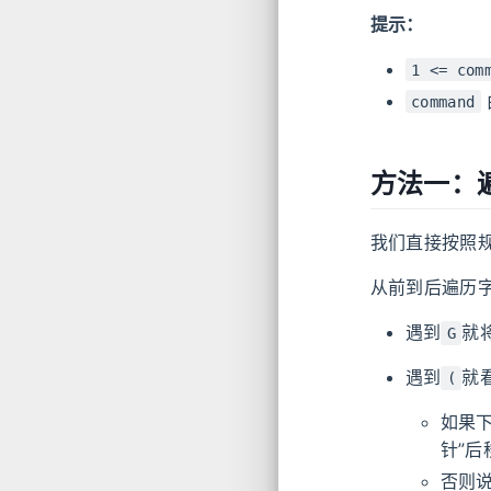
提示：
1 <= com
command
方法一：遍
我们直接按照
从前到后遍历
遇到
就
G
遇到
就
(
如果
针”后
否则