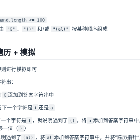
mand.length <= 100
由
、
和/或
按某种顺序组成
"G"
"()"
"(al)"
历 + 模拟
规则进行模拟即可
字符串：
将
添加到答案字符串中
G
看下一个字符是
还是
)
a
下一个字符是
，就说明遇到了
，将
添加到答案字符串中
)
()
o
移一位（
）
)
说明遇到了
，将
添加到答案字符串中，并将“遍历指针
(al)
al