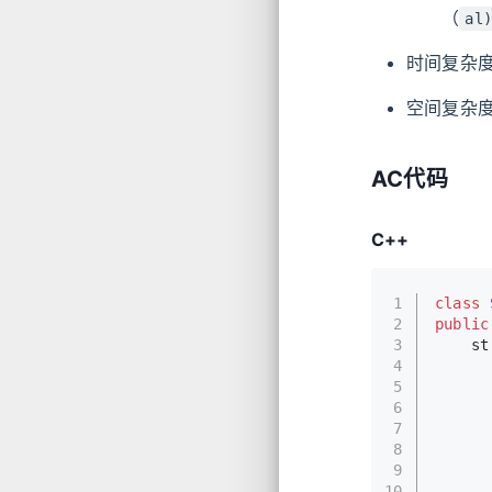
（
al
时间复杂
空间复杂
AC代码
C++
1
class
2
public
3
st
4
      
5
6
7
      
8
      
9
10