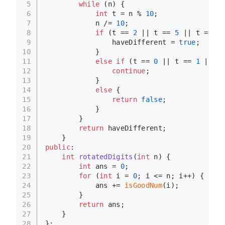
5
while
 (n) {
6
int
 t = n % 
10
;
7
            n /= 
10
;
8
if
 (t == 
2
 || t == 
5
 || t == 
6
 
9
                haveDifferent = 
true
;
10
            }
11
else
if
 (t == 
0
 || t == 
1
 || t 
12
continue
;
13
            }
14
else
 {
15
return
false
;
16
            }
17
        }
18
return
 haveDifferent;
19
    }
20
public
:
21
int
rotatedDigits
(
int
 n)
{
22
int
 ans = 
0
;
23
for
 (
int
 i = 
0
; i <= n; i++) {
24
            ans += 
isGoodNum
(i);
25
        }
26
return
 ans;
27
    }
28
};