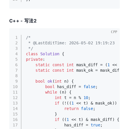
C++ - 写法2
CPP
1
/*
2
 * @LastEditTime: 2026-05-02 19:19:23
3
 */
4
class
Solution
 {
5
private
:
6
static
const
int
 mask_diff = (
1
 << 
2
) |
7
static
const
int
 mask_ok = mask_diff | 
8
9
bool
ok
(
int
 n)
{
10
bool
 has_diff = 
false
;
11
while
 (n) {
12
int
 t = n % 
10
;
13
if
 (!((
1
 << t) & mask_ok)) {
14
return
false
;
15
            }
16
if
 ((
1
 << t) & mask_diff) {
17
                has_diff = 
true
;