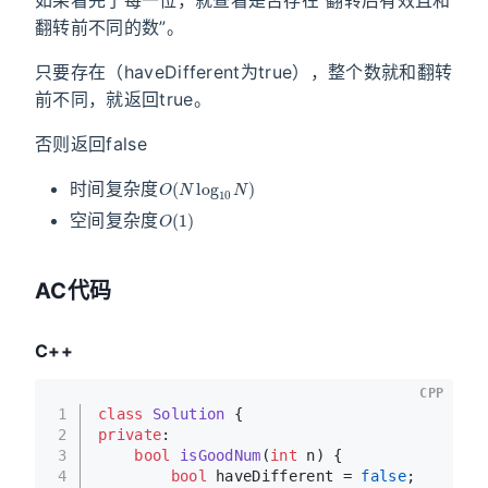
如果看完了每一位，就查看是否存在“翻转后有效且和
翻转前不同的数”。
只要存在（haveDifferent为true），整个数就和翻转
前不同，就返回true。
否则返回false
O
(
N
log
10
N
)
时间复杂度
O
(
1
)
空间复杂度
AC代码
C++
CPP
1
class
Solution
 {
2
private
:
3
bool
isGoodNum
(
int
 n)
{
4
bool
 haveDifferent = 
false
;