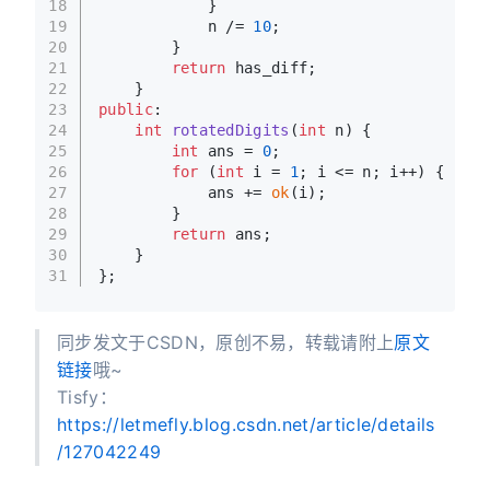
18
            }
19
            n /= 
10
;
20
        }
21
return
 has_diff;
22
    }
23
public
:
24
int
rotatedDigits
(
int
 n)
{
25
int
 ans = 
0
;
26
for
 (
int
 i = 
1
; i <= n; i++) {
27
            ans += 
ok
(i);
28
        }
29
return
 ans;
30
    }
31
};
同步发文于CSDN，原创不易，转载请附上
原文
链接
哦~
Tisfy：
https://letmefly.blog.csdn.net/article/details
/127042249