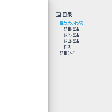
目录
整数大小比较
题目描述
输入描述
输出描述
数据范围
样例一
题目分析
输入
C/C++ 方法一：字符串
输出
C/C++ 方法二：__int128