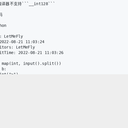
译器不支持```__int128```
码
hon
: LetMeFly
2022-08-21 11:03:24
itors: LetMeFly
itTime: 2022-08-21 11:03:26
 map(int, input().split())
 b:
int(">")
 == b:
int("=")
int("<")
可以复制，但最好还是自己理解后再敲哦