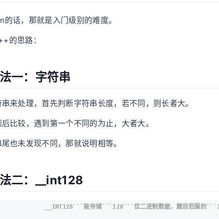
hon的话，那就是入门级别的难度。
C++的思路：
 方法一：字符串
符串来处理，首先判断字符串长度，若不同，则长者大。
到后比较，遇到第一个不同的为止，大者大。
串尾也未发现不同，那就说明相等。
法二：__int128
__INT128```能存储```128```位二进制数据，题目范围的```