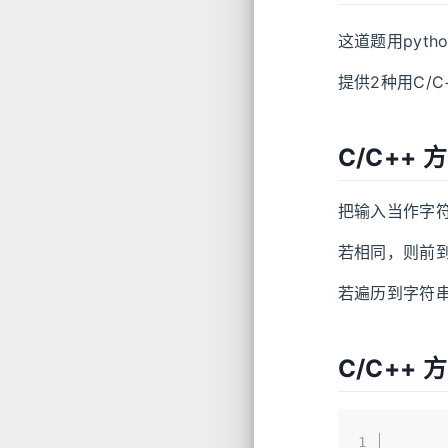
这道题用pyt
提供2种用C/
C/C++
把输入当作字
若相同，则前
若遍历到字符
C/C++ 方
1