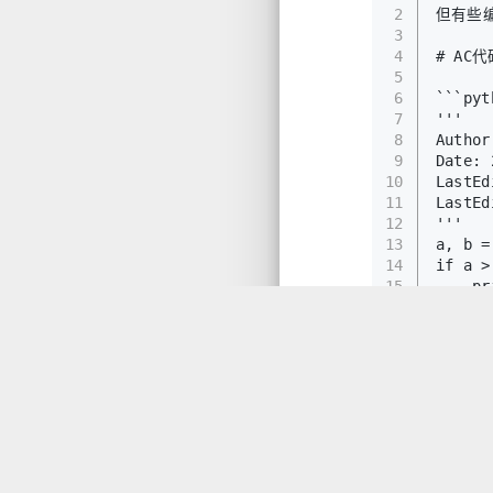
2
但有些编
3
4
# AC代
5
6
```pyt
7
'''
8
Author
9
Date: 
10
LastEd
11
LastEd
12
'''
13
a, b =
14
if a >
15
    pr
16
elif a
17
    pr
18
else:
19
    pr
虽然代码