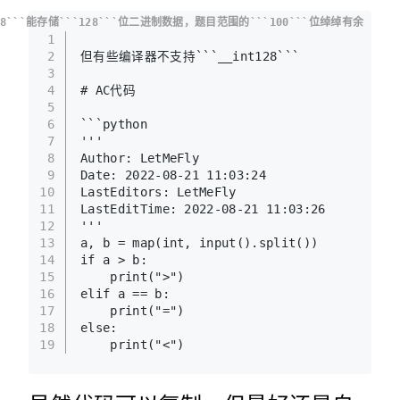
128```能存储```128```位二进制数据，题目范围的```100```位绰绰有余
1
2
但有些编译器不支持```__int128```
3
4
# AC代码
5
6
```python
7
'''
8
Author: LetMeFly
9
Date: 2022-08-21 11:03:24
10
LastEditors: LetMeFly
11
LastEditTime: 2022-08-21 11:03:26
12
'''
13
a, b = map(int, input().split())
14
if a > b:
15
    print(">")
16
elif a == b:
17
    print("=")
18
else:
19
    print("<")