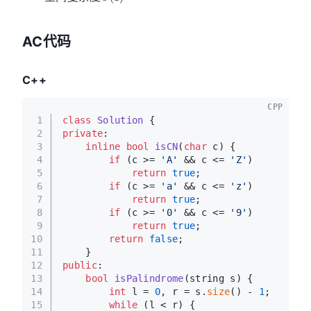
AC代码
C++
CPP
1
class
Solution
 {
2
private
:
3
inline
bool
isCN
(
char
 c)
{
4
if
 (c >= 
'A'
 && c <= 
'Z'
)
5
return
true
;
6
if
 (c >= 
'a'
 && c <= 
'z'
)
7
return
true
;
8
if
 (c >= 
'0'
 && c <= 
'9'
)
9
return
true
;
10
return
false
;
11
    }
12
public
:
13
bool
isPalindrome
(string s)
{
14
int
 l = 
0
, r = s.
size
() - 
1
;
15
while
 (l < r) {