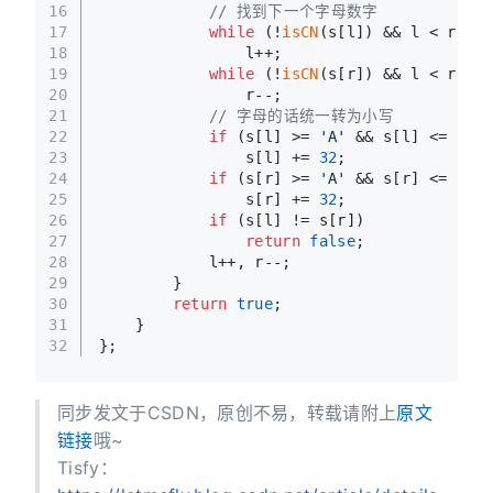
16
// 找到下一个字母数字
17
while
 (!
isCN
(s[l]) && l < r)
18
                l++;
19
while
 (!
isCN
(s[r]) && l < r)
20
                r--;
21
// 字母的话统一转为小写
22
if
 (s[l] >= 
'A'
 && s[l] <= 
'Z'
)
23
                s[l] += 
32
;
24
if
 (s[r] >= 
'A'
 && s[r] <= 
'Z'
)
25
                s[r] += 
32
;
26
if
 (s[l] != s[r])
27
return
false
;
28
            l++, r--;
29
        }
30
return
true
;
31
    }
32
};
同步发文于CSDN，原创不易，转载请附上
原文
链接
哦~
Tisfy：