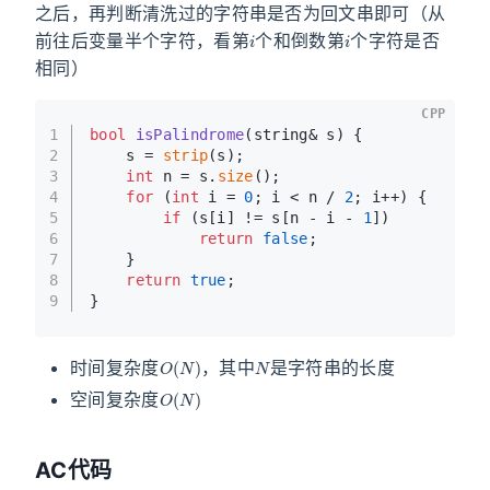
之后，再判断清洗过的字符串是否为回文串即可（从
i
i
前往后变量半个字符，看第
个和倒数第
个字符是否
相同）
CPP
1
bool
isPalindrome
(string& s)
{
2
    s = 
strip
(s);
3
int
 n = s.
size
();
4
for
 (
int
 i = 
0
; i < n / 
2
; i++) {
5
if
 (s[i] != s[n - i - 
1
])
6
return
false
;
7
    }
8
return
true
;
9
}
O
(
N
)
N
时间复杂度
，其中
是字符串的长度
O
(
N
)
空间复杂度
AC代码