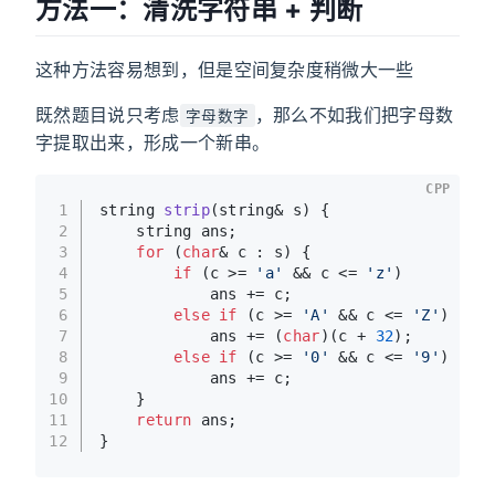
方法一：清洗字符串 + 判断
这种方法容易想到，但是空间复杂度稍微大一些
既然题目说只考虑
，那么不如我们把字母数
字母数字
字提取出来，形成一个新串。
CPP
1
string 
strip
(string& s)
{
2
    string ans;
3
for
 (
char
& c : s) {
4
if
 (c >= 
'a'
 && c <= 
'z'
)
5
            ans += c;
6
else
if
 (c >= 
'A'
 && c <= 
'Z'
)  
/
7
            ans += (
char
)(c + 
32
);
8
else
if
 (c >= 
'0'
 && c <= 
'9'
)
9
            ans += c;
10
    }
11
return
 ans;
12
}