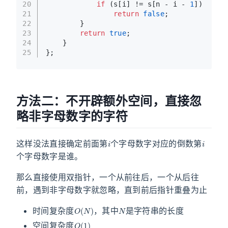
20
if
 (s[i] != s[n - i - 
1
])
21
return
false
;
22
        }
23
return
true
;
24
    }
25
};
方法二：不开辟额外空间，直接忽
略非字母数字的字符
i
i
这样没法直接确定前面第
个字母数字对应的倒数第
个字母数字是谁。
那么直接使用双指针，一个从前往后，一个从后往
前，遇到非字母数字就忽略，直到前后指针重叠为止
O
(
N
)
N
时间复杂度
，其中
是字符串的长度
O
(
1
)
空间复杂度