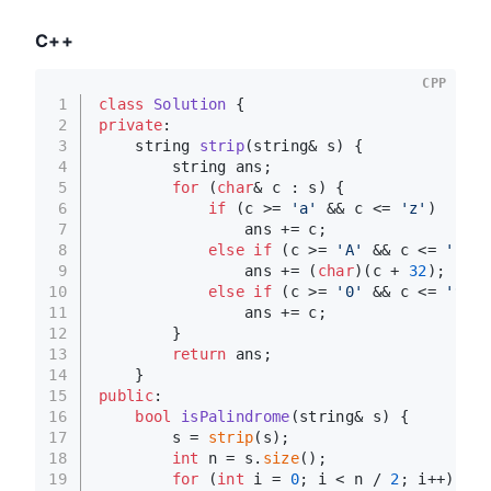
C++
CPP
1
class
Solution
 {
2
private
:
3
string 
strip
(string& s)
{
4
        string ans;
5
for
 (
char
& c : s) {
6
if
 (c >= 
'a'
 && c <= 
'z'
)
7
                ans += c;
8
else
if
 (c >= 
'A'
 && c <= 
'Z'
)
9
                ans += (
char
)(c + 
32
);
10
else
if
 (c >= 
'0'
 && c <= 
'9'
)
11
                ans += c;
12
        }
13
return
 ans;
14
    }
15
public
:
16
bool
isPalindrome
(string& s)
{
17
        s = 
strip
(s);
18
int
 n = s.
size
();
19
for
 (
int
 i = 
0
; i < n / 
2
; i++) {