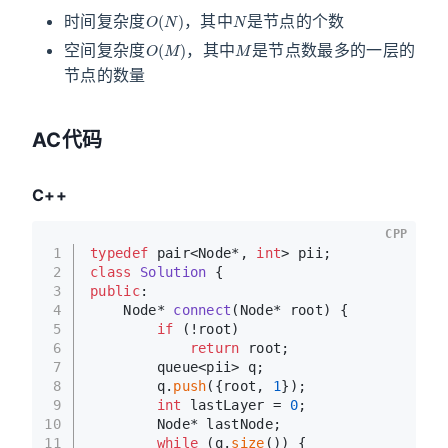
O
(
N
)
N
时间复杂度
，其中
是节点的个数
O
(
M
)
M
空间复杂度
，其中
是节点数最多的一层的
节点的数量
AC代码
C++
CPP
1
typedef
 pair<Node*, 
int
> pii;
2
class
Solution
 {
3
public
:
4
Node* 
connect
(Node* root)
{
5
if
 (!root)
6
return
 root;
7
        queue<pii> q;
8
        q.
push
({root, 
1
});
9
int
 lastLayer = 
0
;
10
        Node* lastNode;
11
while
 (q.
size
()) {