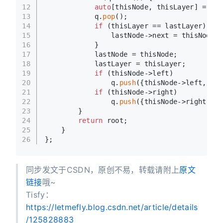
12
auto
[thisNode, thisLayer] = q.
f
13
            q.
pop
();
14
if
 (thisLayer == lastLayer) {
15
                lastNode->next = thisNode;
16
            }
17
            lastNode = thisNode;
18
            lastLayer = thisLayer;
19
if
 (thisNode->left)
20
                q.
push
({thisNode->left, thi
21
if
 (thisNode->right)
22
                q.
push
({thisNode->right, th
23
        }
24
return
 root;
25
    }
26
};
同步发文于CSDN，原创不易，转载请附上
原文
链接
哦~
Tisfy：
https://letmefly.blog.csdn.net/article/details
/125828883