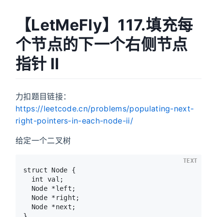
【LetMeFly】117.填充每
个节点的下一个右侧节点
指针 II
力扣题目链接：
https://leetcode.cn/problems/populating-next-
right-pointers-in-each-node-ii/
给定一个二叉树
TEXT
struct Node {

  int val;

  Node *left;

  Node *right;

  Node *next;

}