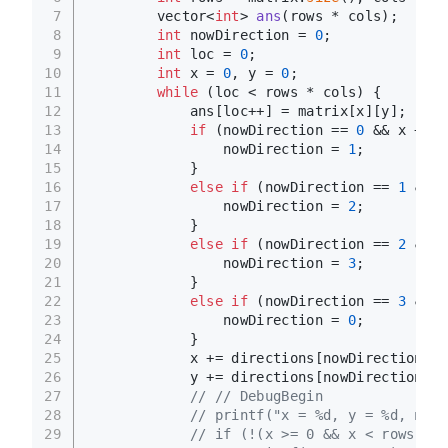
7
vector<
int
> 
ans
(rows * cols)
;
8
int
 nowDirection = 
0
;
9
int
 loc = 
0
;
10
int
 x = 
0
, y = 
0
;
11
while
 (loc < rows * cols) {
12
            ans[loc++] = matrix[x][y];
13
if
 (nowDirection == 
0
 && x + y 
14
                nowDirection = 
1
;
15
            }
16
else
if
 (nowDirection == 
1
 && x
17
                nowDirection = 
2
;
18
            }
19
else
if
 (nowDirection == 
2
 && x
20
                nowDirection = 
3
;
21
            }
22
else
if
 (nowDirection == 
3
 && x
23
                nowDirection = 
0
;
24
            }
25
            x += directions[nowDirection][
0
26
            y += directions[nowDirection][
1
27
// // DebugBegin
28
// printf("x = %d, y = %d, nowD
29
// if (!(x >= 0 && x < rows && 