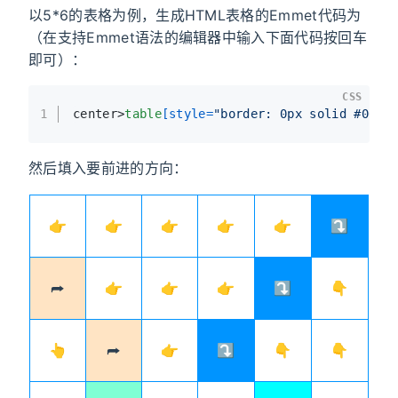
以5*6的表格为例，生成HTML表格的Emmet代码为
（在支持Emmet语法的编辑器中输入下面代码按回车
即可）：
CSS
1
center>
table
[style=
"border: 0px solid #0094
然后填入要前进的方向：
👉
👉
👉
👉
👉
⤵️
⮫
👉
👉
👉
⤵️
👇
👆
⮫
👉
⤵️
👇
👇