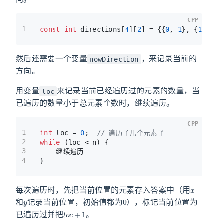
CPP
1
const
int
 directions[
4
][
2
] = {{
0
, 
1
}, {
1
, 
0
然后还需要一个变量
，来记录当前的
nowDirection
方向。
用变量
来记录当前已经遍历过的元素的数量，当
loc
已遍历的数量小于总元素个数时，继续遍历。
CPP
1
int
 loc = 
0
;  
// 遍历了几个元素了
2
while
 (loc < n) {
3
    继续遍历
4
}
x
每次遍历时，先把当前位置的元素存入答案中（用
y
0
和
记录当前位置，初始值都为
），标记当前位置为
l
o
c
+
1
已遍历过并把
。