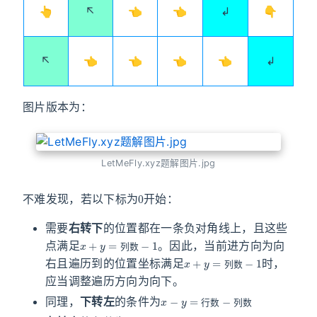
👆
↖
👈
👈
↲
👇
↖
👈
👈
👈
👈
↲
图片版本为：
LetMeFly.xyz题解图片.jpg
0
不难发现，若以下标为
开始：
需要
右转下
的位置都在一条负对角线上，且这些
x
+
y
=
列
数
−
1
点满足
。因此，当前进方向为向
x
+
y
=
列
数
−
1
列
数
右且遍历到的位置坐标满足
时，
列
数
应当调整遍历方向为向下。
x
−
y
=
行
数
−
列
数
同理，
下转左
的条件为
x
+
y
=
行
数
−
1
行
数
列
数