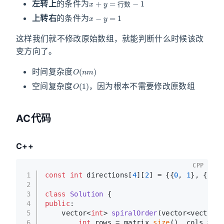
左转上
的条件为
x
−
y
=
1
行
数
上转右
的条件为
这样我们就不修改原始数组，就能判断什么时候该改
变方向了。
O
(
n
m
)
时间复杂度
O
(
1
)
空间复杂度
，因为根本不需要修改原数组
AC代码
C++
CPP
1
const
int
 directions[
4
][
2
] = {{
0
, 
1
}, {
1
, 
0
2
3
class
Solution
 {
4
public
:
5
vector<
int
> 
spiralOrder
(vector<vector<
i
6
int
 rows = matrix.
size
(), cols = ma