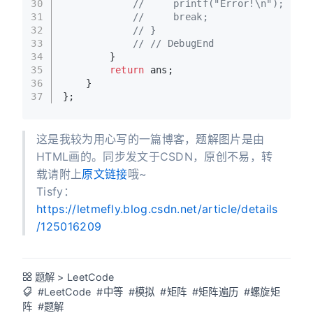
30
//     printf("Error!\n");
31
//     break;
32
// }
33
// // DebugEnd
34
        }
35
return
 ans;
36
    }
37
};
这是我较为用心写的一篇博客，题解图片是由
HTML画的。同步发文于CSDN，原创不易，转
载请附上
原文链接
哦~
Tisfy：
https://letmefly.blog.csdn.net/article/details
/125016209
题解
>
LeetCode
#LeetCode
#中等
#模拟
#矩阵
#矩阵遍历
#螺旋矩
阵
#题解