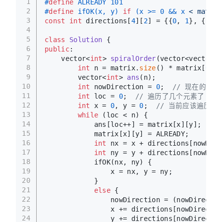
1
#
define
 ALREADY 101
2
#
define
 ifOK(x, y) 
if
 (x >= 0 && x 
< matrix
3
const
int
 directions[
4
][
2
] = {{
0
, 
1
}, {
1
, 
0
4
5
class
Solution
 {
6
public
:
7
vector<
int
> 
spiralOrder
(vector<vector<
i
8
int
 n = matrix.
size
() * matrix[
0
].
s
9
vector<
int
> 
ans
(n)
;
10
int
 nowDirection = 
0
;  
// 现在的方向
11
int
 loc = 
0
;  
// 遍历了几个元素了
12
int
 x = 
0
, y = 
0
;  
// 当前应该遍历的
13
while
 (loc < n) {
14
            ans[loc++] = matrix[x][y];
15
            matrix[x][y] = ALREADY;
16
int
 nx = x + directions[nowDire
17
int
 ny = y + directions[nowDire
18
            ifOK(nx, ny) {
19
                x = nx, y = ny;
20
            }
21
else
 {
22
                nowDirection = (nowDirectio
23
                x += directions[nowDirectio
24
                y += directions[nowDirectio