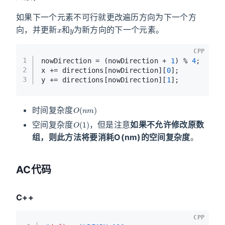
如果下一个元素不可行就更改遍历方向为下一个方
x
y
向，并更新
和
为新方向的下一个元素。
CPP
1
nowDirection = (nowDirection + 
1
) % 
4
;
2
x += directions[nowDirection][
0
];
3
y += directions[nowDirection][
1
];
O
(
n
m
)
时间复杂度
O
(
1
)
空间复杂度
，但是注意
如果不允许修改原数
组，则此方法将要消耗O(nm)的空间复杂度
。
AC代码
C++
CPP