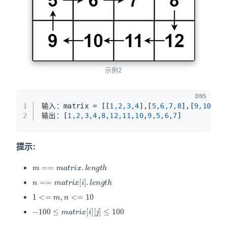
示例2
DNS
1
输入：matrix = [[
1,2,3,4
],[
5,6,7,8
],[
9,10,11
2
输出：[
1,2,3,4
,
8,12,11,10
,
9,5,6,7
]
提示:
m
==
m
a
t
r
i
x
.
l
e
n
g
t
h
n
==
m
a
t
r
i
x
[
i
]
.
l
e
n
g
t
h
1
<=
m
,
n
<=
10
−
100
≤
m
a
t
r
i
x
[
i
]
[
j
]
≤
100