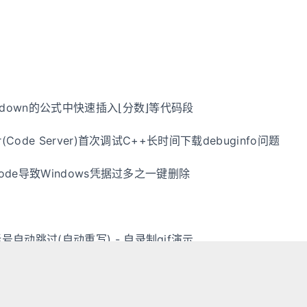
arkdown的公式中快速插入⌊分数⌋等代码段
er(Code Server)首次调试C++长时间下载debuginfo问题
VsCode导致Windows凭据过多之一键删除
括号自动跳过(自动重写) - 自录制gif演示
义单词分隔符 - 还在为“中文不论多长都会被识别为一句话”而发愁