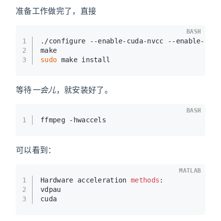
准备工作做完了，直接
BASH
1
./configure --enable-cuda-nvcc --enable-cud
2
make
3
sudo
 make install
等待
一会儿
，就安装好了。
BASH
1
ffmpeg -hwaccels
可以看到：
MATLAB
1
Hardware acceleration 
methods
:
2
vdpau
3
cuda