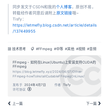
同步发文于CSDN和我的
个人博客
，原创不易，
转载经作者同意后请附上
原文链接
哦~
Tisfy：
https://letmefly.blog.csdn.net/article/details
/137449955
技术思考
#FFmpeg
#中等
#其他
#视频
#音频
FFmpeg - 如何在Linux(Ubuntu)上安装支持CUDA的
FFmpeg
https://blog.letmefly.xyz/2024/04/07/Other-
FFmpeg-howToInstallCudableFFmpegOnLinux/
发布于
2024年4月7日
作者
Tisfy
许可协议
上一篇
下一篇