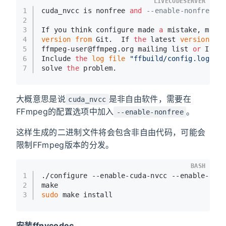
LIVECODESERVER
1
cuda_nvcc is nonfree 
and
--enable-nonfree i
2
3
If you think configure made 
a
 mistake, make
4
version
from
 Git.  If 
the
 latest 
version
 fa
5
ffmpeg-user@ffmpeg.org mailing list 
or
 IRC 
6
Include 
the
log
file
"ffbuild/config.log"
 p
7
solve 
the
 problem.
大概意思是说
是非自由软件，需要在
cuda_nvcc
FFmpeg的配置选项中加入
。
--enable-nonfree
这样生成的二进制文件将会包含非自由代码，可能会
限制FFmpeg版本的分发。
BASH
1
./configure --enable-cuda-nvcc --enable-cud
2
make
3
sudo
 make install
安装ffnvcodec