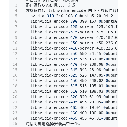
3
正在读取状态信息... 完成       
4
虚拟软件包 libnvidia-encode 由下面的软件包提供
5
  nvidia
-340
 340.108
-0
ubuntu5.20.04.2
6
  libnvidia-encode
-390
 390.157
-0
ubuntu0.20.
7
  libnvidia-encode
-525
-server 525.105.17
-0
u
8
  libnvidia-encode
-515
-server 515.105.01
-0
u
9
  libnvidia-encode
-470
-server 470.182.03
-0
u
10
  libnvidia-encode
-450
-server 450.236.01
-0
u
11
  libnvidia-encode
-418
-server 418.226.00
-0
u
12
  libnvidia-encode
-550
 550.54.15
-0
ubuntu1
13
  libnvidia-encode
-535
 535.161.08
-0
ubuntu1
14
  libnvidia-encode
-470
 470.239.06
-0
ubuntu1
15
  libnvidia-encode
-545
 545.23.08
-0
ubuntu1
16
  libnvidia-encode
-525
 525.147.05
-0
ubuntu1
17
  libnvidia-encode
-450
 450.248.02
-0
ubuntu1
18
  libnvidia-encode
-515
 515.105.01
-0
ubuntu1
19
  libnvidia-encode
-510
 510.108.03
-0
ubuntu1
20
  libnvidia-encode
-520
 520.61.05
-0
ubuntu1
21
  libnvidia-encode
-495
 495.29.05
-0
ubuntu1
22
  libnvidia-encode
-465
 465.19.01
-0
ubuntu1
23
  libnvidia-encode
-460
 460.106.00
-0
ubuntu1
24
  libnvidia-encode
-455
 455.45.01
-0
ubuntu1
25
请您明确地选择安装其中一个。