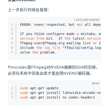
上一步执行时候会报错：
LIVECODESERVER
1
ERROR: nvenc requested, but 
not
 all depende
2
3
If you think configure made 
a
 mistake, make
4
version
from
 Git.  If 
the
 latest 
version
 fa
5
ffmpeg-user@ffmpeg.org mailing list 
or
 IRC 
6
Include 
the
log
file
"ffbuild/config.log"
 p
7
solve 
the
 problem.
ffnvcodec是FFmpeg对NVIDIA编解码SDK的封装，
必须在系统中安装此库才能启用NVENC编码器。
BASH
1
sudo
 apt-get update
2
sudo
 apt-get install libnvidia-encode-<vers
3
sudo
 apt-get install nv-codec-headers