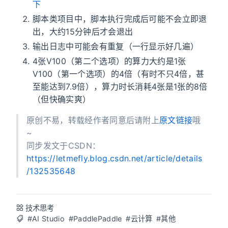
下
脚本类项目中，脚本执行完成后可能不会立即退
出，大约15分钟后才会退出
输出日志中可能会有重复（一行显示好几遍）
4张V100（第二个选项）的算力大约是1张
V100（第一个选项）的4倍（有时不只4倍，甚
至能达到7.9倍），算力时长消耗4张是1张的8倍
（但快确实爽）
原创不易，转载经作者同意后请附上
原文链接
哦
~
同步发文于CSDN：
https://letmefly.blog.csdn.net/article/details
/132535648
技术思考
#AI Studio
#PaddlePaddle
#云计算
#其他