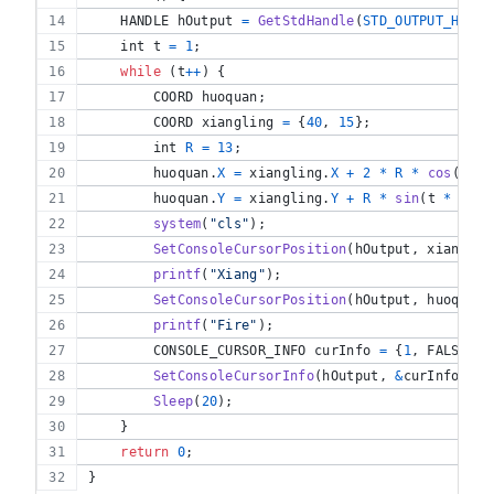
HANDLE
hOutput
=
GetStdHandle
(
STD_OUTPUT_HANDL
int
t
=
1
;
while
 (
t
++
) {
COORD
huoquan
;
COORD
xiangling
=
 {
40
, 
15
};
int
R
=
13
;
huoquan
.
X
=
xiangling
.
X
+
2
*
R
*
cos
(
t
*
huoquan
.
Y
=
xiangling
.
Y
+
R
*
sin
(
t
*
0.2
)
system
(
"cls"
);
SetConsoleCursorPosition
(
hOutput
, 
xianglin
printf
(
"Xiang"
);
SetConsoleCursorPosition
(
hOutput
, 
huoquan
)
printf
(
"Fire"
);
CONSOLE_CURSOR_INFO
curInfo
=
 {
1
, FALSE}; 
SetConsoleCursorInfo
(
hOutput
, 
&
curInfo
);
Sleep
(
20
);
    }
return
0
;
}