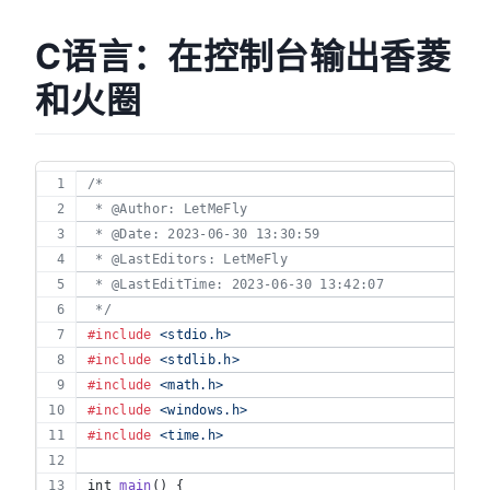
C语言：在控制台输出香菱
和火圈
/*
 * @Author: LetMeFly
 * @Date: 2023-06-30 13:30:59
 * @LastEditors: LetMeFly
 * @LastEditTime: 2023-06-30 13:42:07
 */
#include
<stdio.h>
#include
<stdlib.h>
#include
<math.h>
#include
<windows.h>
#include
<time.h>
int
main
() {